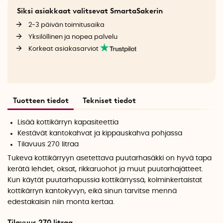
Siksi asiakkaat valitsevat SmartaSakerin
2-3 päivän toimitusaika
Yksilöllinen ja nopea palvelu
Korkeat asiakasarviot
Tuotteen tiedot
Tekniset tiedot
Lisää kottikärryn kapasiteettia
Kestävät kantokahvat ja kippauskahva pohjassa
Tilavuus 270 litraa
Tukeva kottikärryyn asetettava puutarhasäkki on hyvä tapa
kerätä lehdet, oksat, rikkaruohot ja muut puutarhajätteet.
Kun käytät puutarhapussia kottikärryssä, kolminkertaistat
kottikärryn kantokyvyn, eikä sinun tarvitse mennä
edestakaisin niin monta kertaa.
Tilavuus 270 litraa