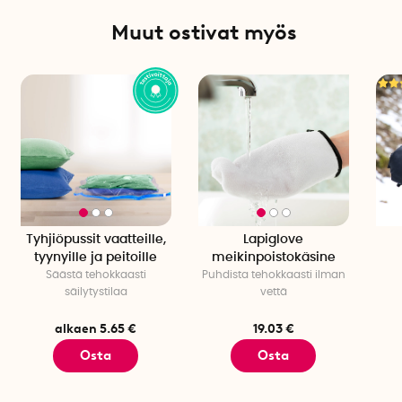
Muut ostivat myös
Tyhjiöpussit vaatteille,
Lapiglove
tyynyille ja peitoille
meikinpoistokäsine
Säästä tehokkaasti
Puhdista tehokkaasti ilman
säilytystilaa
vettä
alkaen 5.65 €
19.03 €
Osta
Osta