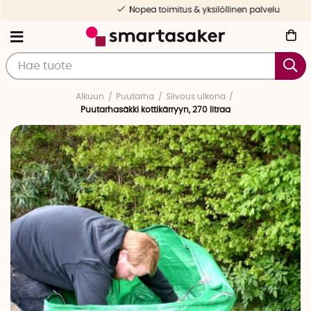
Nopea toimitus & yksilöllinen palvelu
Alkuun
Puutarha
Siivous ulkona
Puutarhasäkki kottikärryyn, 270 litraa