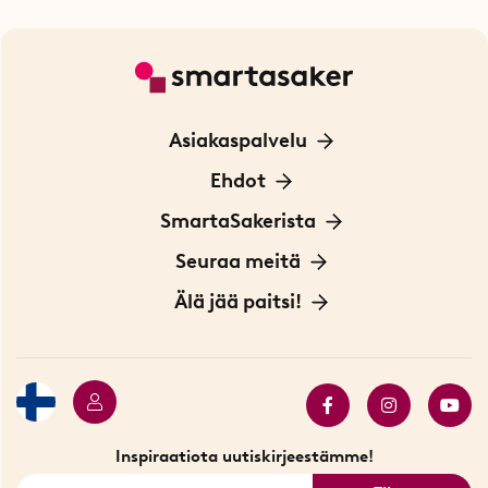
Asiakaspalvelu
Ota yhteyttä
Ehdot
Tietoa evästeistä
SmartaSakerista
Yksityisyydensuoja
Meistä
Seuraa meitä
Sopimusehdot
Myymälä Tukholmassa
Innovaattoriblogi
Älä jää paitsi!
Ympäristöystävälliset toimitukset
Lahjakortti
Myydyimmät tuotteet
Tarjouskulma
Katso kaikki älykkäät tuotteet
Inspiraatiota uutiskirjeestämme!