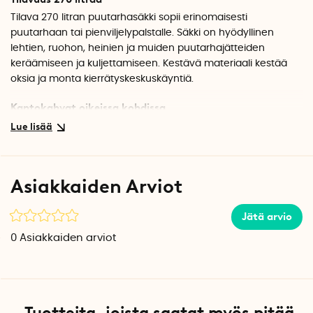
Tilava 270 litran puutarhasäkki sopii erinomaisesti
puutarhaan tai pienviljelypalstalle. Säkki on hyödyllinen
lehtien, ruohon, heinien ja muiden puutarhajätteiden
keräämiseen ja kuljettamiseen. Kestävä materiaali kestää
oksia ja monta kierrätyskeskuskäyntiä.
Kantokahvat oikeissa kohdissa
Säkki on mitoitettu niin, että se mahtuu useimpien
farmariautojen tavaratiloihin, ja siinä on helppo kuljettaa
puutarhajätettä kierrätyskeskukseen. Puutarhakassissa on
tukevat kantokahvat yläosassa ja kätevästi sijoitettu kahva
Asiakkaiden Arviot
alaosassa, joka helpottaa sisällön pois kaatamista.
Kestävää materiaali
Jätä arvio
Puutarhakassi on valmistettu kudotusta polypropeenista,
0
Asiakkaiden arviot
jossa on kaksinkertaiset tikkaukset. Säkki voidaan
uudelleentaittaa säilytyksen helpottamiseksi.
Tuotetiedot
Tuotteita, joista saatat myös pitää
Materiaali: Kudottu polypropeeni