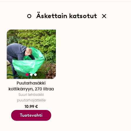
Äskettain katsotut
Puutarhasäkki
kottikärryyn, 270 litraa
Suuri lehtisäkki
puutarhajätteille
10.99 €
Tuotevahti