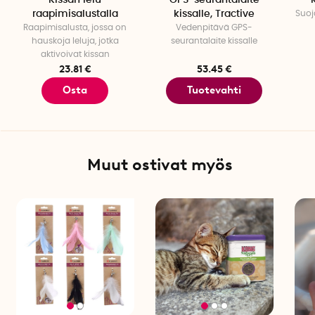
Kissan lelu
GPS-seurantalaite
Ruotsalainen innovaattori: Anton Kreicbergs
raapimisalustalla
kissalle, Tractive
Suoja
Raapimisalusta, jossa on
Vedenpitävä GPS-
hauskoja leluja, jotka
seurantalaite kissalle
aktivoivat kissan
23.81 €
53.45 €
Osta
Tuotevahti
Muut ostivat myös