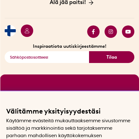
Innovaattoriblogi
Älä jää paitsi!
Ympäristöystävälliset toimitukset
Lahjakortti
Myydyimmät tuotteet
Tarjouskulma
Katso kaikki älykkäät tuotteet
Inspiraatiota uutiskirjeestämme!
Tilaa
Välitämme yksityisyydestäsi
Käytämme evästeitä mukauttaaksemme sivustomme
sisältöä ja markkinointia sekä tarjotaksemme
parhaan mahdollisen käyttökokemuksen