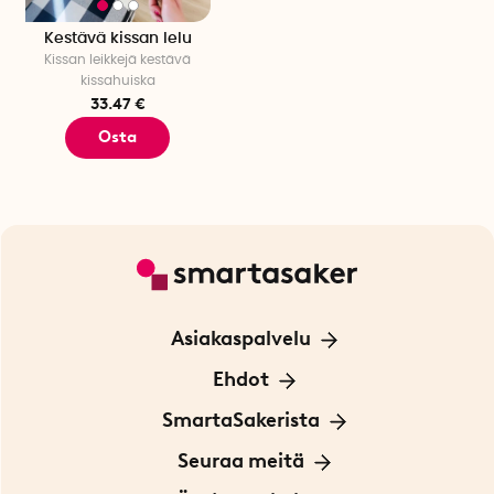
Kestävä kissan lelu
Kissan leikkejä kestävä
kissahuiska
33.47 €
Osta
Asiakaspalvelu
Ota yhteyttä
Ehdot
Tietoa evästeistä
SmartaSakerista
Yksityisyydensuoja
Meistä
Seuraa meitä
Sopimusehdot
Myymälä Tukholmassa