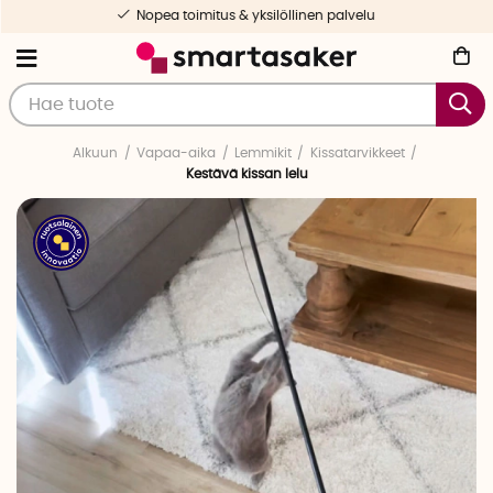
Nopea toimitus & yksilöllinen palvelu
Alkuun
Vapaa-aika
Lemmikit
Kissatarvikkeet
Kestävä kissan lelu