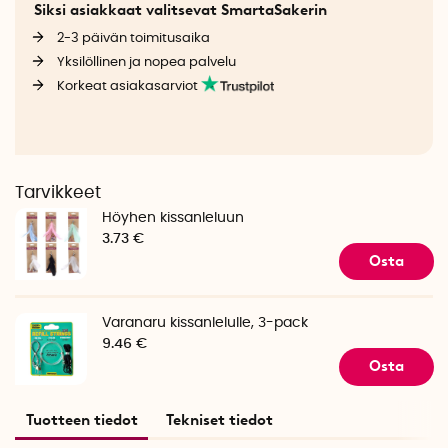
Siksi asiakkaat valitsevat SmartaSakerin
2-3 päivän toimitusaika
Yksilöllinen ja nopea palvelu
Korkeat asiakasarviot
Tarvikkeet
Höyhen kissanleluun
3.73 €
Osta
Varanaru kissanlelulle, 3-pack
9.46 €
Osta
Tuotteen tiedot
Tekniset tiedot