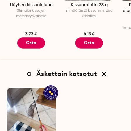
Höyhen kissanleluun
Kissanminttu 28 g
D
Stimuloi kissojen
Ylimääräistä kissanminttua
eläi
metsästysvaistoa
kissallesi
haavo
3.73 €
8.13 €
Osta
Osta
Äskettain katsotut