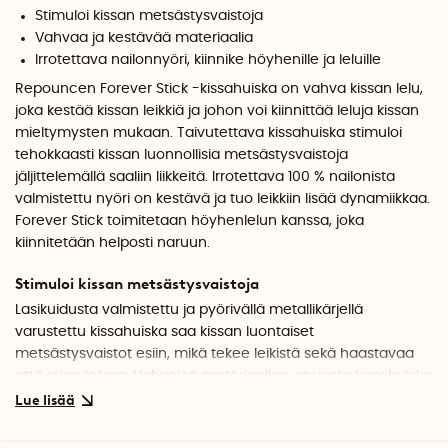
Stimuloi kissan metsästysvaistoja
Vahvaa ja kestävää materiaalia
Irrotettava nailonnyöri, kiinnike höyhenille ja leluille
Repouncen Forever Stick -kissahuiska on vahva kissan lelu,
joka kestää kissan leikkiä ja johon voi kiinnittää leluja kissan
mieltymysten mukaan. Taivutettava kissahuiska stimuloi
tehokkaasti kissan luonnollisia metsästysvaistoja
jäljittelemällä saaliin liikkeitä. Irrotettava 100 % nailonista
valmistettu nyöri on kestävä ja tuo leikkiin lisää dynamiikkaa.
Forever Stick toimitetaan höyhenlelun kanssa, joka
kiinnitetään helposti naruun.
Stimuloi kissan metsästysvaistoja
Lasikuidusta valmistettu ja pyörivällä metallikärjellä
varustettu kissahuiska saa kissan luontaiset
metsästysvaistot esiin, mikä tekee leikistä sekä haastavaa
että stimuloivaa. Vahvojen materiaalien ansiosta kissahuiska
kestää myös kovaa leikkiä rikkoutumatta.
Kiinnitä kissahuiskaan höyheniä tai leluja