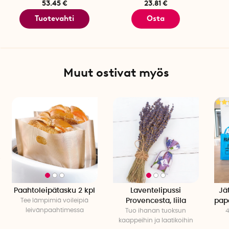
53.45 €
23.81 €
Tuotevahti
Osta
Muut ostivat myös
Paahtoleipätasku 2 kpl
Laventelipussi
Jät
Tee lämpimiä voileipiä
Provencesta, liila
pape
leivänpaahtimessa
Tuo ihanan tuoksun
4
kaappeihin ja laatikoihin