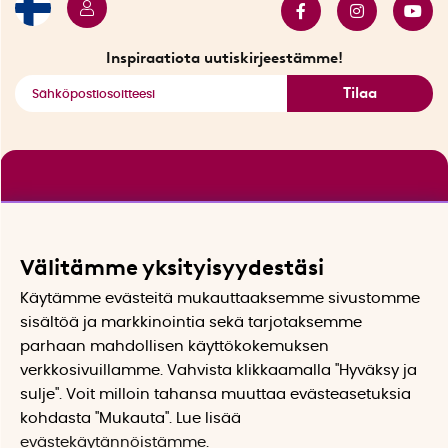
Tarjouskulma
Katso kaikki älykkäät tuotteet
Inspiraatiota uutiskirjeestämme!
Tilaa
Välitämme yksityisyydestäsi
Käytämme evästeitä mukauttaaksemme sivustomme
sisältöä ja markkinointia sekä tarjotaksemme
parhaan mahdollisen käyttökokemuksen
verkkosivuillamme. Vahvista klikkaamalla "Hyväksy ja
sulje". Voit milloin tahansa muuttaa evästeasetuksia
kohdasta "Mukauta". Lue lisää
evästekäytännöistämme
.