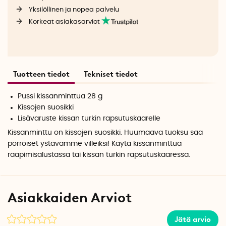
Yksilöllinen ja nopea palvelu
Korkeat asiakasarviot
Tuotteen tiedot
Tekniset tiedot
Pussi kissanminttua 28 g
Kissojen suosikki
Lisävaruste kissan turkin rapsutuskaarelle
Kissanminttu on kissojen suosikki. Huumaava tuoksu saa
pörröiset ystävämme villeiksi! Käytä kissanminttua
raapimisalustassa tai kissan turkin rapsutuskaaressa.
Asiakkaiden Arviot
Jätä arvio