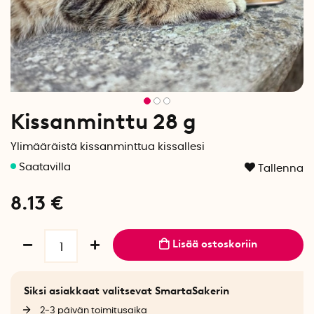
Kissanminttu 28 g
Ylimääräistä kissanminttua kissallesi
Tallenna
8.13
€
Lisää ostoskoriin
Siksi asiakkaat valitsevat SmartaSakerin
2-3 päivän toimitusaika