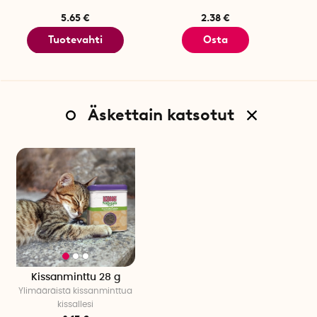
5.65 €
2.38 €
Tuotevahti
Osta
Äskettain katsotut
Kissanminttu 28 g
Ylimääräistä kissanminttua
kissallesi