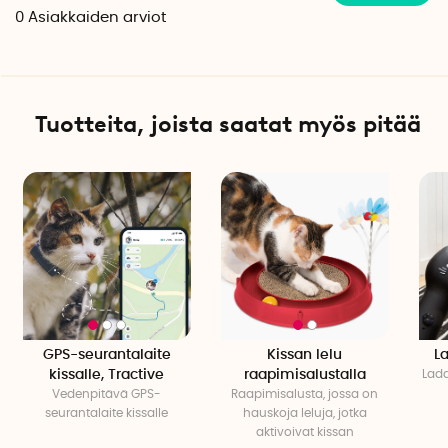
0
Asiakkaiden arviot
Tuotteita, joista saatat myös pitää
GPS-seurantalaite
Kissan lelu
La
kissalle, Tractive
raapimisalustalla
Lada
Vedenpitävä GPS-
Raapimisalusta, jossa on
seurantalaite kissalle
hauskoja leluja, jotka
aktivoivat kissan