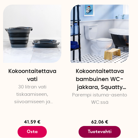
Kokoontaitettava
Kokoontaitettava
vati
bambuinen WC-
30 litran vati
jakkara, Squatty
tiskaamiseen,
Parempi istuma-asento
Potty
siivoamiseen ja
WC:ssä
pyykinpesuun
41.59 €
62.06 €
Osta
Tuotevahti