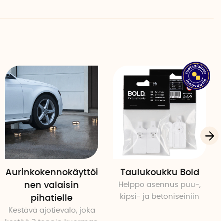
Aurinkokennokäyttöi
Taulukoukku Bold
nen valaisin
Helppo asennus puu-,
kipsi- ja betoniseiniin
pihatielle
Kestävä ajotievalo, joka