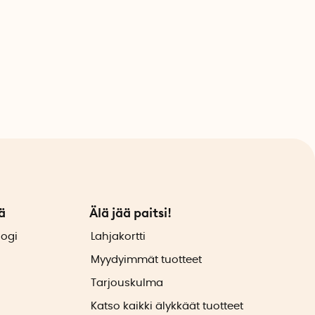
ä
Älä jää paitsi!
logi
Lahjakortti
Myydyimmät tuotteet
Tarjouskulma
Katso kaikki älykkäät tuotteet