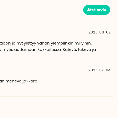
lla aina kahdella jalalla, jotta paino jakautuu tasaisesti.
Jätä arvio
tat:
m x korkeus 21 cm x syvyys 21 cm
2023-08-02
eys 29 cm x korkeus 31 cm x syvyys 3 cm
tiöön ja nyt ylettyy vähän ylempiinkin hyllyihin.
yy myös auttamaan kokkailussa. Kätevä, tukeva ja
itat:
2023-07-04
laan menevä jakkara.