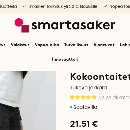
 tuotteita
Ilmainen toimitus yli 50 € tilauksille
Nopea toim
tys
Valaistus
Vapaa-aika
Turvallisuus
Ajoneuvot
Lahj
Innovaattori
Alkuun
Koti
Säilytys & lajittelu
Kokoontaitettava jakkara
Kokoontaitet
Tukeva jakkara
(2
Asiakkaid
21.51
€