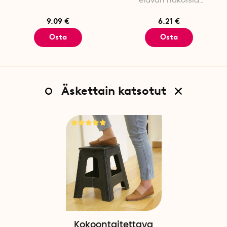
elävän näköisiä
muratinlehtiä
9.09 €
6.21 €
Osta
Osta
Äskettain katsotut
Kokoontaitettava