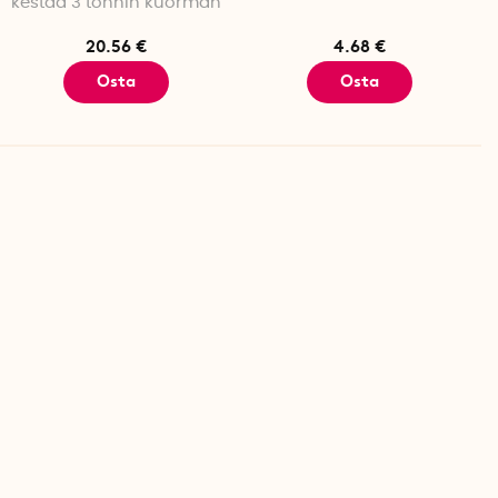
kestää 3 tonnin kuorman
20.56 €
4.68 €
Osta
Osta