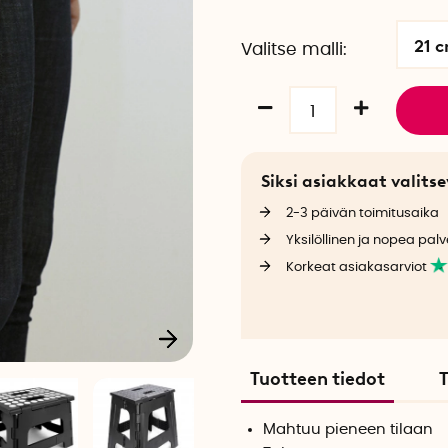
21 
Valitse malli
Siksi asiakkaat valit
2-3 päivän toimitusaika
Yksilöllinen ja nopea palv
Korkeat asiakasarviot
Tuotteen tiedot
T
Mahtuu pieneen tilaan