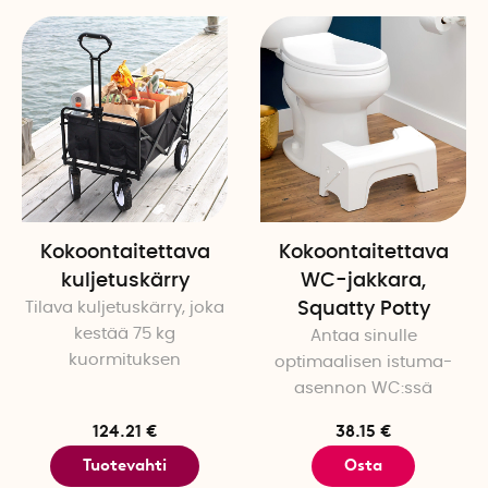
Kokoontaitettava
Kokoontaitettava
kuljetuskärry
WC-jakkara,
Tilava kuljetuskärry, joka
Squatty Potty
kestää 75 kg
Antaa sinulle
kuormituksen
optimaalisen istuma-
asennon WC:ssä
124.21 €
38.15 €
Tuotevahti
Osta