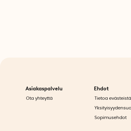
Asiakaspalvelu
Ehdot
Ota yhteyttä
Tietoa evästeist
Yksityisyydensu
Sopimusehdot