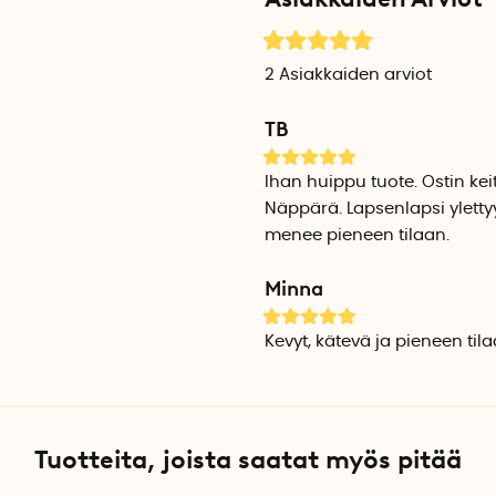
ennen käyttöä. Seiso jakkara
21 cm korkuisen jakkaran mi
2
Asiakkaiden arviot
Maksimipaino: 135 kg
TB
Mitat avattuna: Leveys 29 c
Mitat kokoontaitettuna: Lev
Materiaali: PP-muovi, TPR
Ihan huippu tuote. Ostin keit
Paino: 1,2 kg
Näppärä. Lapsenlapsi ylett
menee pieneen tilaan.
40 cm korkuisen jakkaran m
Korkeus: 40 cm
Minna
Maksimipaino: 135 kg
Materiaali: PP-muovi, TPR
Kevyt, kätevä ja pieneen ti
Tuotteita, joista saatat myös pitää