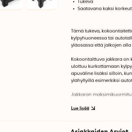
Tukeva
Saatavana kaksi korkeut
Tämä tukeva, kokoontaitett
kylpyhuoneessa tai autotal
yläosassa että jalkojen alla
Kokoontaittuva jakkara on k
ulottuu kurkottamaan kylp
apuväline lisäksi silloin, ku
ylähyllyillä esimerkiksi autot
Jakkaran maksimikuormitus 
joiden ansiosta jakkara on
tukeva myös märillä jaloill
se on helppo säilyttää siiv
Asiakkaiden Arviot
Käytä jakkaraa vain tasaisil