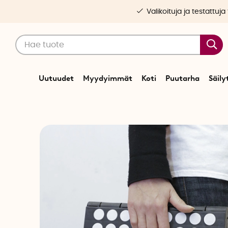
Valikoituja ja testattuja
Uutuudet
Myydyimmät
Koti
Puutarha
Säily