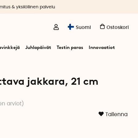
itus & yksilöllinen palvelu
Suomi
Ostoskori
avinkkejä
Juhlapäivät
Testin paras
Innovaatiot
tava jakkara, 21 cm
en arviot
)
Tallenna