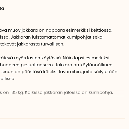
ta
ava muovijakkara on näppärä esimerkiksi keittiössä,
lissa. Jakkaran luistamattomat kumipohjat sekä
 tekevät jakkarasta turvallisen.
ätevä myös lasten käytössä. Näin lapsi esimerkiksi
yhuoneen pesualtaaseen. Jakkara on käytännöllinen
n sinun on päästävä käsiksi tavaroihin, joita säilytetään
allissa.
on 135 kg. Kaikissa jakkaran jaloissa on kumipohja,
 tukeva. Yläosan kumikuvioinnin ansiosta jakkara on
a. Jakkaran paksuus on vain 3 cm kokoontaitettuna, joten
ouskaapissa.
la pinnoilla ja varmista, että jakkara on kunnolla lukittu