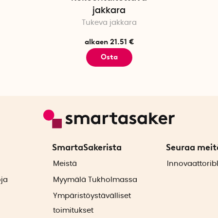
jakkara
Tukeva jakkara
alkaen 21.51 €
Osta
SmartaSakerista
Seuraa meit
ä
Meistä
Innovaattorib
oja
Myymälä Tukholmassa
Ympäristöystävälliset
toimitukset