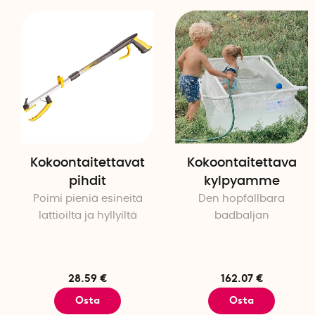
Kokoontaitettavat
Kokoontaitettava
pihdit
kylpyamme
Poimi pieniä esineitä
Den hopfällbara
lattioilta ja hyllyiltä
badbaljan
28.59 €
162.07 €
Osta
Osta