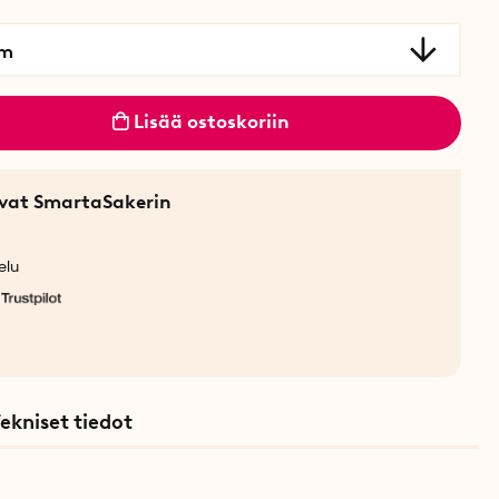
cm
Lisää ostoskoriin
sevat SmartaSakerin
elu
ekniset tiedot