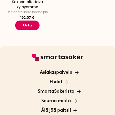
Kokoontaitettava
kylpyamme
Den hopfällbara badbaljan
162.07 €
Osta
Asiakaspalvelu
Ota yhteyttä
Ehdot
Tietoa evästeistä
SmartaSakerista
Yksityisyydensuoja
Meistä
Seuraa meitä
Sopimusehdot
Myymälä Tukholmassa
Innovaattoriblogi
Älä jää paitsi!