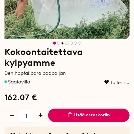
Kokoontaitettava
kylpyamme
Den hopfällbara badbaljan
Tallenna
162.07
€
Lisää ostoskoriin