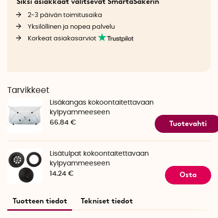
Siksi asiakkaat valitsevat SmartaSakerin
2-3 päivän toimitusaika
Yksilöllinen ja nopea palvelu
Korkeat asiakasarviot
Tarvikkeet
Lisäkangas kokoontaitettavaan
kylpyammeeseen
Tuotevahti
66.84 €
Lisätulpat kokoontaitettavaan
kylpyammeeseen
Osta
14.24 €
Tuotteen tiedot
Tekniset tiedot