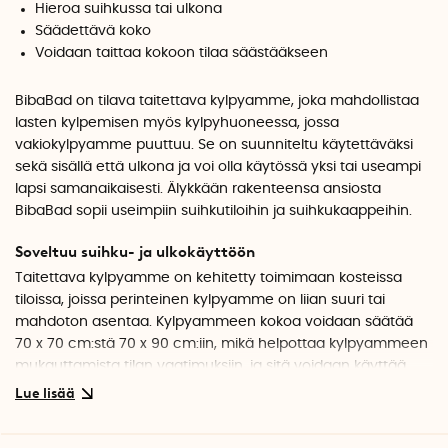
Hieroa suihkussa tai ulkona
Säädettävä koko
Voidaan taittaa kokoon tilaa säästääkseen
BibaBad on tilava taitettava kylpyamme, joka mahdollistaa
lasten kylpemisen myös kylpyhuoneessa, jossa
vakiokylpyamme puuttuu. Se on suunniteltu käytettäväksi
sekä sisällä että ulkona ja voi olla käytössä yksi tai useampi
lapsi samanaikaisesti. Älykkään rakenteensa ansiosta
BibaBad sopii useimpiin suihkutiloihin ja suihkukaappeihin.
Soveltuu suihku- ja ulkokäyttöön
Taitettava kylpyamme on kehitetty toimimaan kosteissa
tiloissa, joissa perinteinen kylpyamme on liian suuri tai
mahdoton asentaa. Kylpyammeen kokoa voidaan säätää
70 x 70 cm:stä 70 x 90 cm:iin, mikä helpottaa kylpyammeen
mukauttamista tilan vaatimuksiin, ja sitä voidaan käyttää
sekä avoimissa suihkuissa että suihkukaapeissa.
Ulkokäytössä varmista, että kylpyamme on tasaisella ja
vakaalla pinnalla turvallista käyttöä varten.