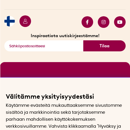
Ympäristöystävälliset toimitukset
Lahjakortti
Myydyimmät tuotteet
Tarjouskulma
Katso kaikki älykkäät tuotteet
Inspiraatiota uutiskirjeestämme!
Tilaa
Välitämme yksityisyydestäsi
Käytämme evästeitä mukauttaaksemme sivustomme
sisältöä ja markkinointia sekä tarjotaksemme
parhaan mahdollisen käyttökokemuksen
verkkosivuillamme. Vahvista klikkaamalla "Hyväksy ja