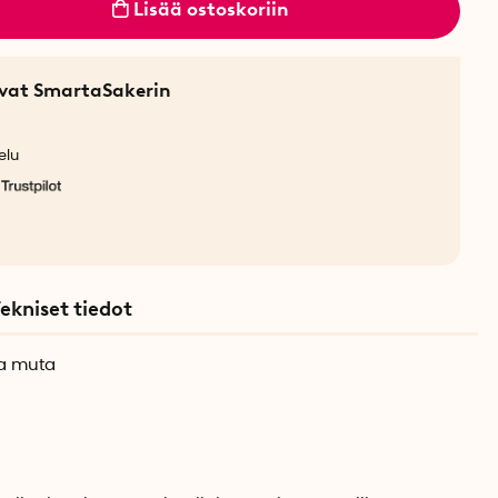
Lisää ostoskoriin
sevat SmartaSakerin
elu
ekniset tiedot
ja muta