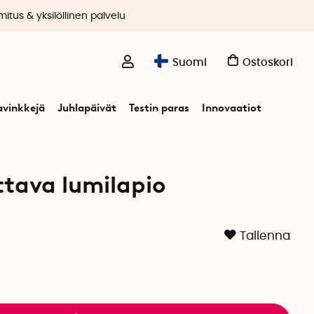
itus & yksilöllinen palvelu
Suomi
Ostoskori
avinkkejä
Juhlapäivät
Testin paras
Innovaatiot
tava lumilapio
Tallenna