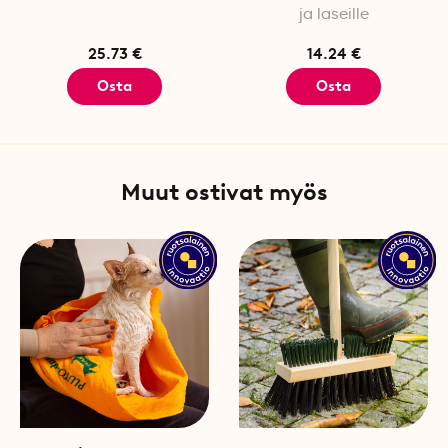
ja laseille
25.73 €
14.24 €
Osta
Osta
Muut ostivat myös