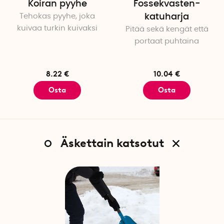
Koiran pyyhe
Fossekvasten-
Tehokas pyyhe, joka
katuharja
kuivaa turkin kuivaksi
Pitää sekä kengät että
portaat puhtaina
8.22 €
10.04 €
Osta
Osta
Äskettain katsotut