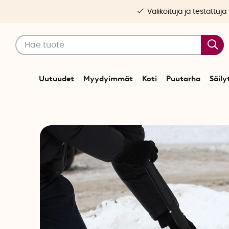
Valikoituja ja testattuja
Uutuudet
Myydyimmät
Koti
Puutarha
Säily