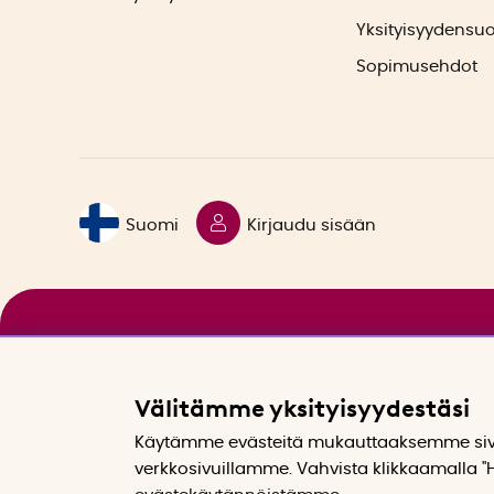
Yksityisyydensu
Sopimusehdot
Suomi
Kirjaudu sisään
Välitämme yksityisyydestäsi
Käytämme evästeitä mukauttaaksemme sivu
verkkosivuillamme. Vahvista klikkaamalla "H