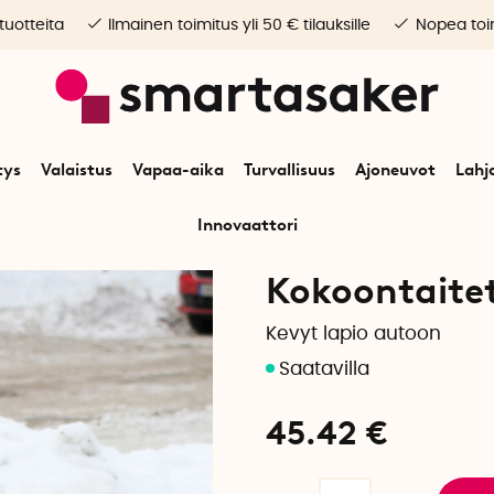
 tuotteita
Ilmainen toimitus yli 50 € tilauksille
Nopea toim
tys
Valaistus
Vapaa-aika
Turvallisuus
Ajoneuvot
Lahj
Innovaattori
Alkuun
Ajoneuvot
Auton lisävarusteet
Kokoontaitettava lumilapio
Kokoontaitet
Kevyt lapio autoon
45.42
€