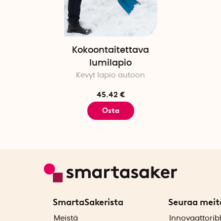
Kokoontaitettava
lumilapio
Kevyt lapio autoon
45.42 €
Osta
SmartaSakerista
Seuraa meit
ä
Meistä
Innovaattorib