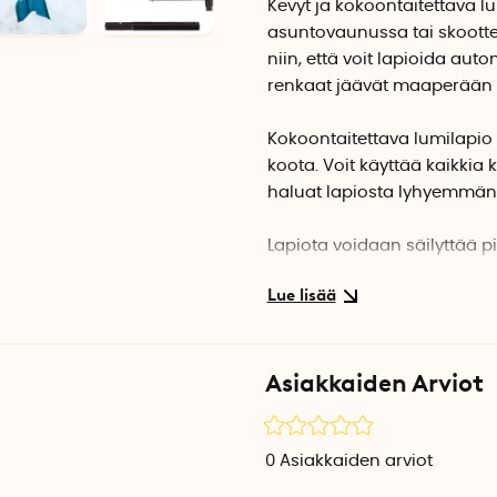
Kevyt ja kokoontaitettava l
asuntovaunussa tai skootte
niin, että voit lapioida aut
renkaat jäävät maaperään k
Kokoontaitettava lumilapio 
koota. Voit käyttää kaikkia
haluat lapiosta lyhyemmän.
Lapiota voidaan säilyttää 
polyesteristä valmistetussa
grammaa.
Avattuna: 82 cm pitkä
Asiakkaiden Arviot
Lapion mitat: Pituus 28 cm 
Lapion materiaali: Alumiini
Paino: noin 595 grammaa
0
Asiakkaiden arviot