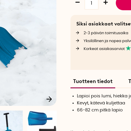
Siksi asiakkaat valit
2-3 päivän toimitusaika
Yksilöllinen ja nopea palv
Korkeat asiakasarviot
Tuotteen tiedot
T
Lapioi pois lumi, hiekka 
Kevyt, kätevä kuljettaa
66-82 cm pitkä lapio