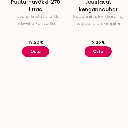
Puutarhasäkki, 270
Joustavat
litraa
kengännauhat
Tilava ja kestävä säkki
Saappaille, lenkkareille,
tukevilla kahvoilla
vapaa-ajan kengille
15.20 €
5.26 €
Osta
Osta