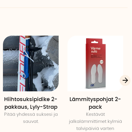
Hiihtosuksipidike 2-
Lämmityspohjat 2-
pakkaus, Lyly-Strap
pack
Pitää yhdessä suksesi ja
Kestävät
sauvat.
jalkalämmittimet kylmiä
talvipäiviä varten