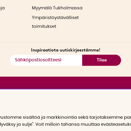
oja
Myymälä Tukholmassa
Ympäristöystävälliset
toimitukset
Inspiraatiota uutiskirjeestämme!
Tilaa
stomme sisältöä ja markkinointia sekä tarjotaksemme p
yväksy ja sulje". Voit milloin tahansa muuttaa evästeasetuk