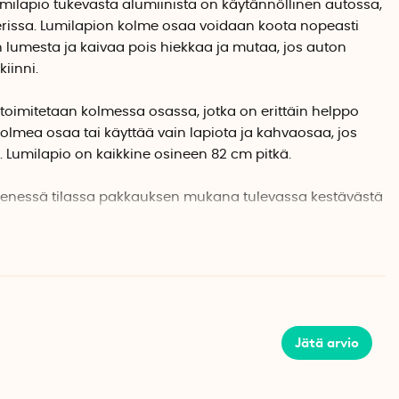
umilapio tukevasta alumiinista on käytännöllinen autossa,
rissa. Lumilapion kolme osaa voidaan koota nopeasti
on lumesta ja kaivaa pois hiekkaa ja mutaa, jos auton
iinni.
toimitetaan kolmessa osassa, jotka on erittäin helppo
 kolmea osaa tai käyttää vain lapiota ja kahvaosaa, jos
 Lumilapio on kaikkine osineen 82 cm pitkä.
pienessä tilassa pakkauksen mukana tulevassa kestävästä
 säilytyskassissa. Lumilapio painaa vain noin 600
x Leveys 21 cm
Jätä arvio