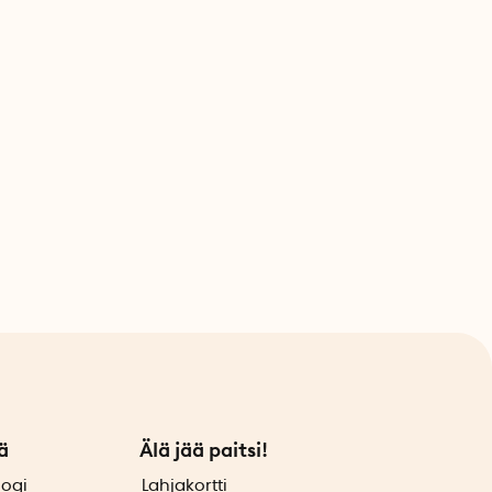
ä
Älä jää paitsi!
logi
Lahjakortti