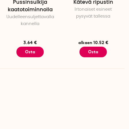
Pussinsulkija
Kätevä ripustin
kaatotoiminnolla
Irtonaiset esineet
pysyvät tallessa
Uudelleensuljettavalla
kannella
3.64 €
alkaen 10.52 €
Osta
Osta