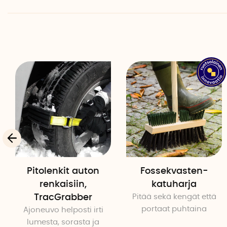
Pitolenkit auton
Fossekvasten-
renkaisiin,
katuharja
TracGrabber
Pitää sekä kengät että
portaat puhtaina
Ajoneuvo helposti irti
lumesta, sorasta ja