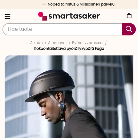
Nopea toimitus & yksilöllinen palvelu
Alkuun
Ajoneuvot
Pyöräilyvarusteet
Kokoontaitettava pyöräilykypärä Fuga