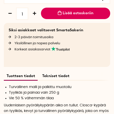
Lisää ostoskoriin
Siksi asiakkaat valitsevat SmartaSakerin
2-3 päivän toimitusaika
Yksilöllinen ja nopea palvelu
Korkeat asiakasarviot
Tuotteen tiedot
Tekniset tiedot
Turvallinen malli ja palkittu muotoilu
Tyylikäs ja painaa vain 250 g
Vie 50 % vähemmän tilaa
Uudenlaisen pyöräilykypärän aika on tullut. Closca-kypärä
on tyylikäs, kevyt ja turvallinen pyöräilykypärä, joka on myös