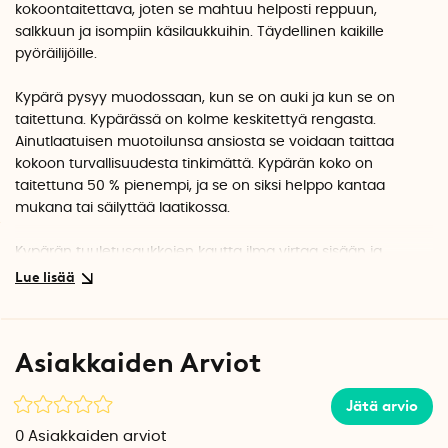
kokoontaitettava, joten se mahtuu helposti reppuun,
salkkuun ja isompiin käsilaukkuihin. Täydellinen kaikille
pyöräilijöille.
Kypärä pysyy muodossaan, kun se on auki ja kun se on
taitettuna. Kypärässä on kolme keskitettyä rengasta.
Ainutlaatuisen muotoilunsa ansiosta se voidaan taittaa
kokoon turvallisuudesta tinkimättä. Kypärän koko on
taitettuna 50 % pienempi, ja se on siksi helppo kantaa
mukana tai säilyttää laatikossa.
Kypärän tuuletusaukkojen kautta ilma virtaa sisään ja
varmistaa, että pää pysyy viileänä. Se suojaa sateelta ja
auringonsäteiltä. Kypärän sisäpuolella on pehmusteet ja
niskan joustava solki varmistaa, että kypärä istuu tukevasti
päässä.
Asiakkaiden Arviot
Löytääksesi oikean koon, mittaa pään ympärysmitta, juuri
Jätä arvio
kulmakarvojen yläpuolelta, ja valitse kokotaulukosta oikea
koko:
0
Asiakkaiden arviot