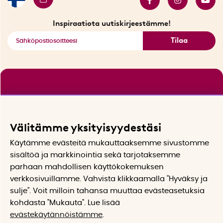
Tarjouskulma
Katso kaikki älykkäät tuotteet
Inspiraatiota uutiskirjeestämme!
Tilaa
Välitämme yksityisyydestäsi
Käytämme evästeitä mukauttaaksemme sivustomme
sisältöä ja markkinointia sekä tarjotaksemme
parhaan mahdollisen käyttökokemuksen
verkkosivuillamme. Vahvista klikkaamalla "Hyväksy ja
sulje". Voit milloin tahansa muuttaa evästeasetuksia
kohdasta "Mukauta". Lue lisää
evästekäytännöistämme
.