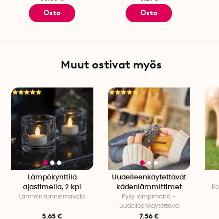
Osta
Osta
Muut ostivat myös
Lämpökynttilä
Uudelleenkäytettävät
ajastimella, 2 kpl
kädenlämmittimet
Ko
Lämmin tunnelmavalo
Pysy lämpimänä –
uudelleenkäytettävä
5.65 €
7.56 €