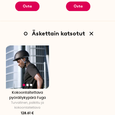
Osta
Osta
Äskettain katsotut
Kokoontaitettava
pyöräilykypärä Fuga
Turvallinen, palkittu ja
kokoontaitettava
128.61 €