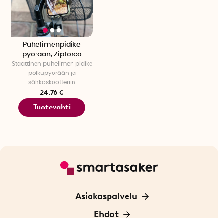
Puhelimenpidike
pyörään, Zipforce
Staattinen puhelimen pidike
polkupyörään ja
sähköskootteriin
24.76 €
Tuotevahti
Asiakaspalvelu
Ota yhteyttä
Ehdot