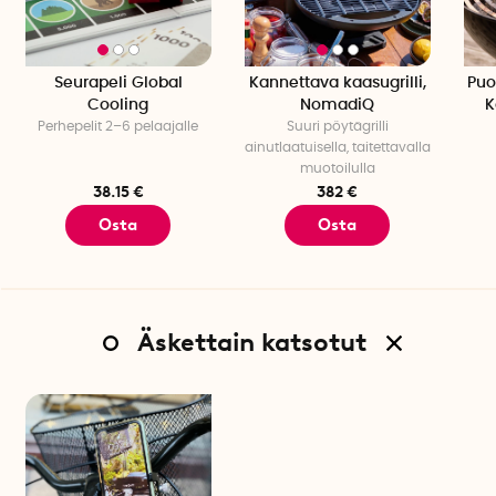
Seurapeli Global
Kannettava kaasugrilli,
Puo
Cooling
NomadiQ
K
Perhepelit 2–6 pelaajalle
Suuri pöytägrilli
ainutlaatuisella, taitettavalla
muotoilulla
38.15 €
382 €
Osta
Osta
Äskettain katsotut