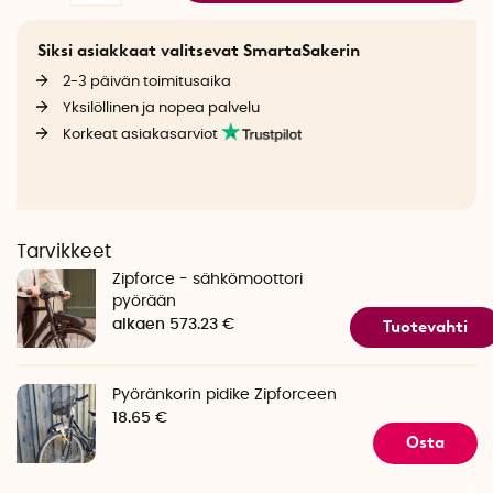
Siksi asiakkaat valitsevat SmartaSakerin
2-3 päivän toimitusaika
Yksilöllinen ja nopea palvelu
Korkeat asiakasarviot
Tarvikkeet
Zipforce - sähkömoottori
pyörään
Tuotevahti
alkaen 573.23 €
Pyöränkorin pidike Zipforceen
18.65 €
Osta