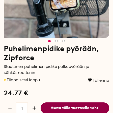
Puhelimenpidike pyörään,
Zipforce
Staattinen puhelimen pidike polkupyörään ja
sähköskootteriin
Tallenna
24.77
€
Aseta tälle tuotteelle vahti