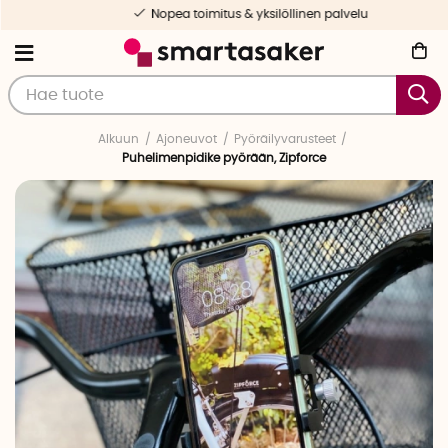
Nopea toimitus & yksilöllinen palvelu
Alkuun
Ajoneuvot
Pyöräilyvarusteet
Puhelimenpidike pyörään, Zipforce