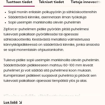
Tuotteen tiedot
Tekniset tiedot
Tietoja innovaattori
Sopii moniin erilaisiin polkupyöriin ja sähköskoottereihin
Säädettävä kiinnike, asennetaan ilman työkaluja
Sopii useimpiin markkinoilla oleviin puhelimiin
Zipforce-puhelimen pidike pyörään pitää puhelimesi
tukevasti paikallaan pyöräillessäsi tai ajaessasi
sähköskootterilla. Kestävästä metallista valmistetussa
kännykkäpidikkeessä on säädettävä kiinnike, jonka ansiosta
se sopii monenlaisiin ohjaustankoihin.
Tukeva pidike sopii useimpiin markkinoilla oleviin puhelimiin.
Säädettävään pidikkeeseen mahtuu 60-100 mm leveät
puhelimet ja voit säätää sitä puhelimesi koon mukaan.
Kumipintaiset pidikkeet suojaavat puhelinta ja pitävät sen
tukevasti paikallaan ajaessasi tienpätkiä ylös ja alas.
Kiinnitys pyörään, sähköpotkulautaan tai
lastenvaunuun