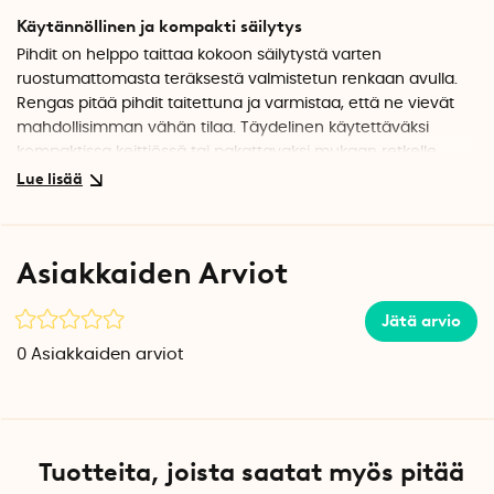
Käytännöllinen ja kompakti säilytys
Pihdit on helppo taittaa kokoon säilytystä varten
ruostumattomasta teräksestä valmistetun renkaan avulla.
Rengas pitää pihdit taitettuna ja varmistaa, että ne vievät
mahdollisimman vähän tilaa. Täydelinen käytettäväksi
kompaktissa keittiössä tai pakattavaksi mukaan retkelle.
Pitkäikäiset materiaalivalinnat
Grillipihtien pyökkikahva antaa mukavan ja luonnollisen
tuntuman, kun taas ruostumattomasta teräksestä
Asiakkaiden Arviot
valmistetut pihdit takaavat pitkän käyttöiän.
Tekniset tiedot
Jätä arvio
Materiaali: Ruostumaton teräs, pyökki
0
Asiakkaiden arviot
Paino: 93 g
Pituus, aukitaitettuna: 25 cm
Pituus, kokoontaitettuna: 13,5 cm
Leveys: 4 cm
Korkeus: 2,5 cm
Tuotteita, joista saatat myös pitää
Määrä per pakkaus: 1