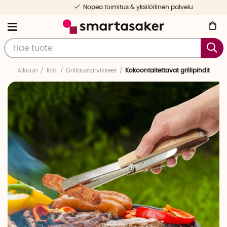
Nopea toimitus & yksilöllinen palvelu
Alkuun
Koti
Grillaustarvikkeet
Kokoontaitettavat grillipihdit