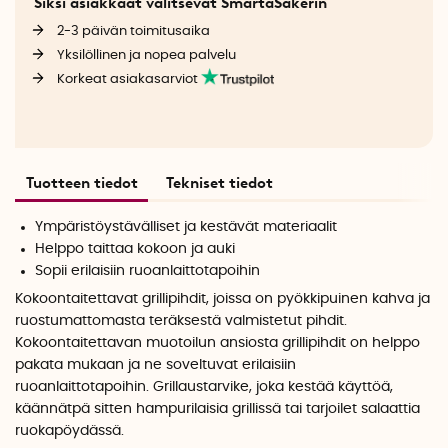
Siksi asiakkaat valitsevat SmartaSakerin
2-3 päivän toimitusaika
Yksilöllinen ja nopea palvelu
Korkeat asiakasarviot
Tuotteen tiedot
Tekniset tiedot
Ympäristöystävälliset ja kestävät materiaalit
Helppo taittaa kokoon ja auki
Sopii erilaisiin ruoanlaittotapoihin
Kokoontaitettavat grillipihdit, joissa on pyökkipuinen kahva ja
ruostumattomasta teräksestä valmistetut pihdit.
Kokoontaitettavan muotoilun ansiosta grillipihdit on helppo
pakata mukaan ja ne soveltuvat erilaisiin
ruoanlaittotapoihin. Grillaustarvike, joka kestää käyttöä,
käännätpä sitten hampurilaisia grillissä tai tarjoilet salaattia
ruokapöydässä.