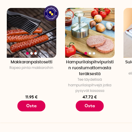
Grillipihdit ovat käsinpestävät
Makkaranpaistosetti
Hampurilaispihvipuristi
Sul
Rapea pinta makkaroihin
n ruostumattomasta
e
teräksestä
Tee täydellisiä
hampurilaispihvejä jotka
pysyvät kasassa
11.95 €
47.72 €
Osta
Osta