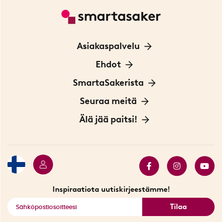
Asiakaspalvelu
Ota yhteyttä
Ehdot
Tietoa evästeistä
SmartaSakerista
Yksityisyydensuoja
Meistä
Seuraa meitä
Sopimusehdot
Myymälä Tukholmassa
Innovaattoriblogi
Älä jää paitsi!
Ympäristöystävälliset toimitukset
Lahjakortti
Myydyimmät tuotteet
Tarjouskulma
Katso kaikki älykkäät tuotteet
Inspiraatiota uutiskirjeestämme!
Tilaa