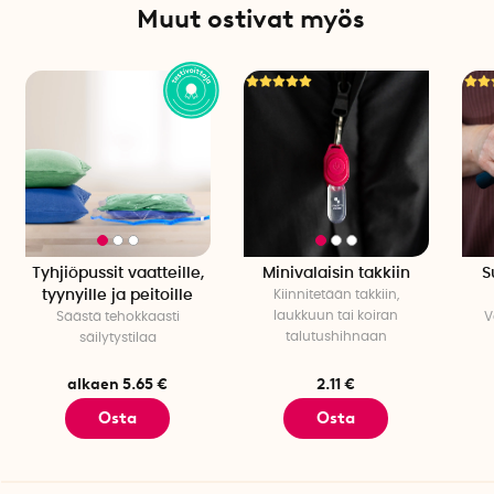
Muut ostivat myös
Tyhjiöpussit vaatteille,
Minivalaisin takkiin
S
tyynyille ja peitoille
Kiinnitetään takkiin,
laukkuun tai koiran
Säästä tehokkaasti
V
talutushihnaan
säilytystilaa
alkaen 5.65 €
2.11 €
Osta
Osta