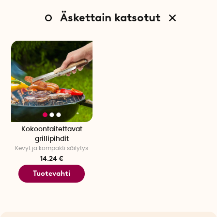
Äskettain katsotut
Kokoontaitettavat
grillipihdit
Kevyt ja kompakti säilytys
14.24 €
Tuotevahti