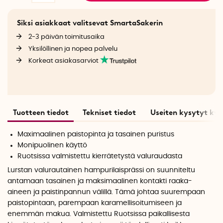
Siksi asiakkaat valitsevat SmartaSakerin
2-3 päivän toimitusaika
Yksilöllinen ja nopea palvelu
Korkeat asiakasarviot
Tuotteen tiedot
Tekniset tiedot
Useiten kysytyt ky
Maximaalinen paistopinta ja tasainen puristus
Monipuolinen käyttö
Ruotsissa valmistettu kierrätetystä valuraudasta
Lurstan valurautainen hampurilaisprässi on suunniteltu
antamaan tasainen ja maksimaalinen kontakti raaka-
aineen ja paistinpannun välillä. Tämä johtaa suurempaan
paistopintaan, parempaan karamellisoitumiseen ja
enemmän makua. Valmistettu Ruotsissa paikallisesta