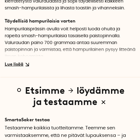
kierrätetystä valuraudasta ja sopii täydellisesti kaikkeen
smash-hampurilaisista ja lihasta toastiin ja vihanneksiin.
Täydellisiä hampurilaisia varten
Hampurilaisprässin avulla voit helposti luoda ohuita ja
rapeita smash-hampurilaisia tasaisella paistopinnalla.
Valuraudan paino 700 grammaa antaa suuremman
paistopinnan ja varmistaa, että hampurilainen pysyy litteänä
ilman kohoamista.
Enemmän kuin vain hampurilaisprässi
Käytä sitä painona lihan, halloumin tai vihannesten
paistamisessa, tai purista toasteja ja voileipiä
Etsimme
löydämme
kullanruskeaksi, rapeaksi pinnaksi. Kaikki, mikä hyötyy
paremmasta kontaktista paistinpannun kanssa, saa
ja testaamme
nostetta.
Ruotsissa valmistettu huolellisesti suunniteltu muotoilu
SmartaSaker testaa
Lurstan hampurilaisprässin muotoillaan yhdestä palasta
Testaamme kaikkia tuotteitamme. Teemme sen
kierrätettyä ruotsalaista valurautaa. Tämä antaa sekä
varmistaaksemme, että ne pitävät lupauksensa – ja
korkean kestävyys että puhtaan, ajattoman muodon. Kahva