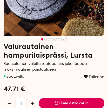
Valurautainen
hampurilaisprässi, Lursta
Ruotsalainen valettu rautapainin, joka tarjoaa
maksimaalisen paistoalueen
Tallenna
47.71
€
Lisää ostoskoriin