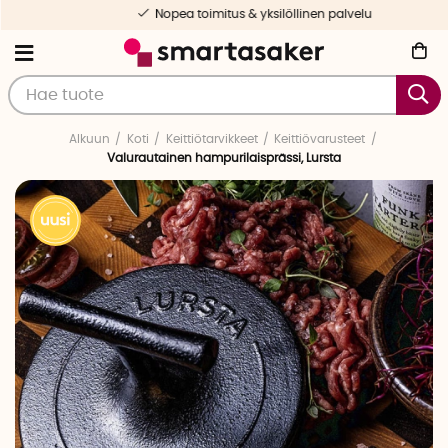
Nopea toimitus & yksilöllinen palvelu
Alkuun
Koti
Keittiötarvikkeet
Keittiövarusteet
Valurautainen hampurilaisprässi, Lursta