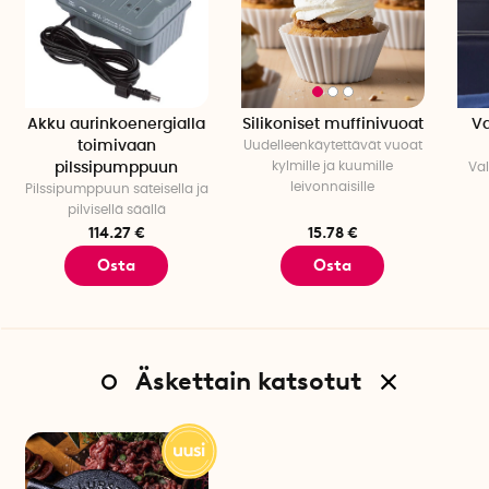
Akku aurinkoenergialla
Silikoniset muffinivuoat
Va
toimivaan
Uudelleenkäytettävät vuoat
kylmille ja kuumille
pilssipumppuun
Va
leivonnaisille
Pilssipumppuun sateisella ja
pilvisellä säällä
114.27 €
15.78 €
Osta
Osta
Äskettain katsotut