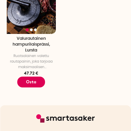
Valurautainen
hampurilaisprässi,
Lursta
Ruotsalainen valettu
rautapainin, joka tarjoaa
maksimaalisen
paistoalueen
47.72 €
Osta