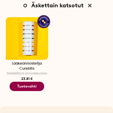
Äskettain katsotut
Lääkeannostelija
Curebits
Säädettävä annostelurasia
23.81 €
Tuotevahti