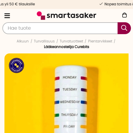
Nopea toimitus & yksilöllinen palvelu
Alkuun
Turvallisuus
Turvatuotteet
Pientarvikkeet
Lääkeannostelija Curebits