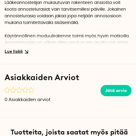
Lääkeannostelijan mukautuvan rakenteen ansiosta voit
koota annostelurasiat vain tarvitsemillesi päiville. Jokainen
annostelurasia voidaan jakaa jopa neljään annososioon
mukana toimitettavalla sisäseinällä
.
Käytännöllinen moduulirakenne toimii myös hyvin matkoilla.
Annostelurasia on vähän tilaa vievä ja sen avulla voit ottaa
mukaasi kaikki päivän pillerit.
Annostelurasioiden teksti on englanniksi.
Asiakkaiden Arviot
Jätä arvio
0
Asiakkaiden arviot
Tuotteita, joista saatat myös pitää