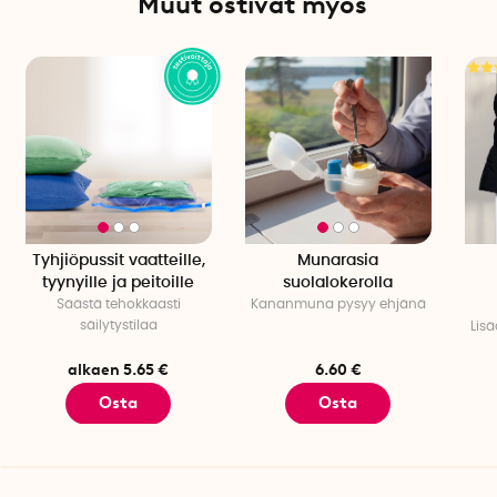
Muut ostivat myös
Tyhjiöpussit vaatteille,
Munarasia
tyynyille ja peitoille
suolalokerolla
Säästä tehokkaasti
Kananmuna pysyy ehjänä
säilytystilaa
Lisä
alkaen 5.65 €
6.60 €
Osta
Osta