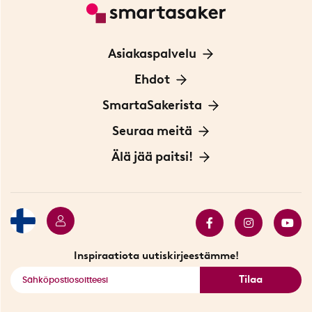
Asiakaspalvelu
Ota yhteyttä
Ehdot
Tietoa evästeistä
SmartaSakerista
Yksityisyydensuoja
Meistä
Seuraa meitä
Sopimusehdot
Myymälä Tukholmassa
Innovaattoriblogi
Älä jää paitsi!
Ympäristöystävälliset toimitukset
Lahjakortti
Myydyimmät tuotteet
Tarjouskulma
Katso kaikki älykkäät tuotteet
Inspiraatiota uutiskirjeestämme!
Tilaa