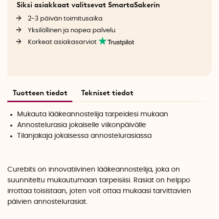
Siksi asiakkaat valitsevat SmartaSakerin
2-3 päivän toimitusaika
Yksilöllinen ja nopea palvelu
Korkeat asiakasarviot
Tuotteen tiedot
Tekniset tiedot
Mukauta lääkeannostelija tarpeidesi mukaan
Annostelurasia jokaiselle viikonpäivälle
Tilanjakaja jokaisessa annostelurasiassa
Curebits on innovatiivinen lääkeannostelija, joka on
suunniteltu mukautumaan tarpeisiisi. Rasiat on helppo
irrottaa toisistaan, joten voit ottaa mukaasi tarvittavien
päivien annostelurasiat.