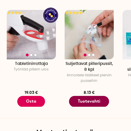
Tabletinirrottaja
Suljettavat pilleripussit,
Työntää pillerin ulos
8 kpl
s
Annostele lääkkeet pieniin
H
pusseihin
19.03 €
8.13 €
Osta
Tuotevahti