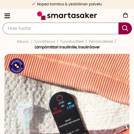
Nopea toimitus & yksilöllinen palvelu
Alkuun
Turvallisuus
Turvatuotteet
Pientarvikkeet
Lämpömittari insuliinille, InsulinSaver