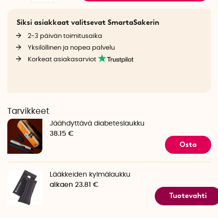
Siksi asiakkaat valitsevat SmartaSakerin
2-3 päivän toimitusaika
Yksilöllinen ja nopea palvelu
Korkeat asiakasarviot
Tarvikkeet
Jäähdyttävä diabeteslaukku
38.15 €
Osta
Lääkkeiden kylmälaukku
alkaen 23.81 €
Tuotevahti