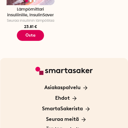
Lämpömittari
insuliinille, InsulinSaver
Seuraa insuliinin lämpötilaa
23.81 €
Osta
Asiakaspalvelu
Ota yhteyttä
Ehdot
Tietoa evästeistä
SmartaSakerista
Yksityisyydensuoja
Meistä
Seuraa meitä
Sopimusehdot
Myymälä Tukholmassa