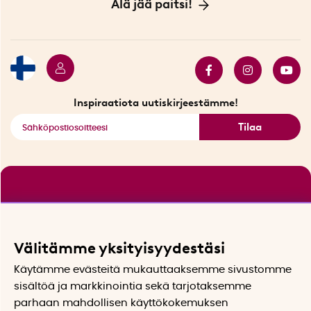
Innovaattoriblogi
Älä jää paitsi!
Ympäristöystävälliset toimitukset
Lahjakortti
Myydyimmät tuotteet
Tarjouskulma
Katso kaikki älykkäät tuotteet
Inspiraatiota uutiskirjeestämme!
Tilaa
Välitämme yksityisyydestäsi
Käytämme evästeitä mukauttaaksemme sivustomme
sisältöä ja markkinointia sekä tarjotaksemme
parhaan mahdollisen käyttökokemuksen