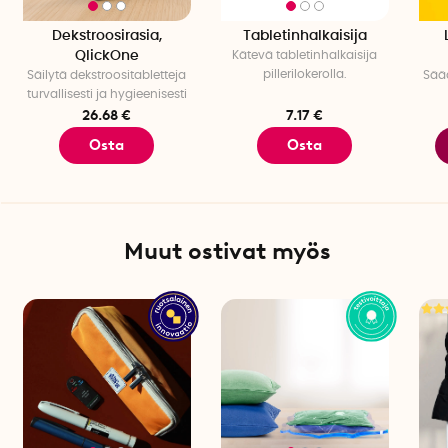
Pariston kesto: 12-18 kuukautta
Dekstroosirasia,
Tabletinhalkaisija
Vaihdettava paristo: Kyllä
QlickOne
Kätevä tabletinhalkaisija
Innovaattori: Hanna Dahl
pillerilokerolla.
Säilytä dekstroositabletteja
Sää
Määrä pakkauksessa: 1
turvallisesti ja hygieenisesti
26.68 €
7.17 €
Osta
Osta
Muut ostivat myös