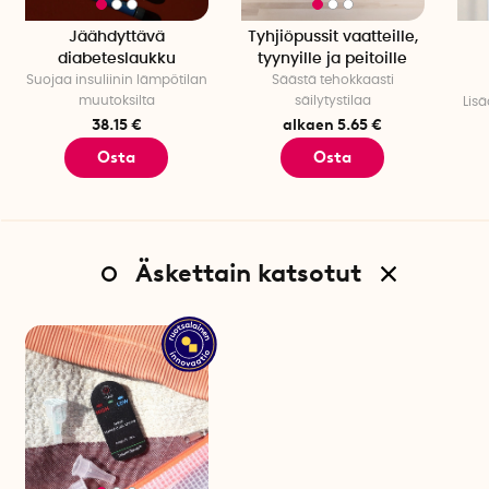
Jäähdyttävä
Tyhjiöpussit vaatteille,
diabeteslaukku
tyynyille ja peitoille
Suojaa insuliinin lämpötilan
Säästä tehokkaasti
muutoksilta
säilytystilaa
Lisä
38.15 €
alkaen 5.65 €
Osta
Osta
Äskettain katsotut