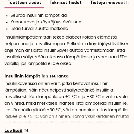
Tuotteen tiedot
Tekniset tiedot
Tietoja innovaattori
Seuraa insuliinin lämpötilaa
Kannettava ja käyttäjäystävällinen
Lisää turvallisuutta matkoilla
Insuliinilämpötilamittari tekee diabeetikoiden elämästä
helpompaa ja turvallisempaa. Selkeän ja käyttäjäystävällisen
ohjelman ansiosta InsulinSaver auttaa varmistamaan, että
insuliinia säilytetään oikeassa lämpötilassa ja varoittaa LED-
valoilla, jos lämpötila ei ole oikea.
Insuliinin lämpötilan seuranta
InsulinSaverissä on eri värit, jotka kertovat insuliinin
lämpötilan. Näin näet helposti säilytetäänkö insuliinia
turvallisesti. Kun lämpötila on +2 °C:n ja +30 °C:n välillä, valo
on vihreä, mikä merkitsee ihanteellista lämpötilaa insuliinille.
Jos lämpötila ylittää +30 °C, väri on punainen. Jos lämpötila
laskee alle +2 °C väri on sininen. Tämä yksinkertainen mutta
tehokas ominaisuus vähentää väärän säilytyslämpötilan
riskiä.