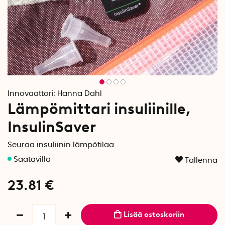
Innovaattori:
Hanna Dahl
Lämpömittari insuliinille,
InsulinSaver
Seuraa insuliinin lämpötilaa
Tallenna
23.81
€
Lisää ostoskoriin