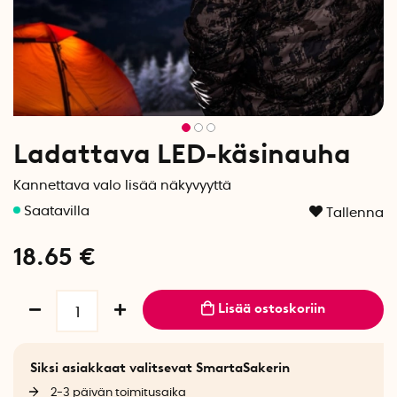
Ladattava LED-käsinauha
Kannettava valo lisää näkyvyyttä
Tallenna
18.65
€
Lisää ostoskoriin
Siksi asiakkaat valitsevat SmartaSakerin
2-3 päivän toimitusaika