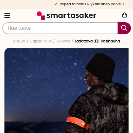
Nopea toimitus & yksilöllinen palvelu
Alkuun
Vapaa-aika
Liikunta
Ladattava LED-käsinauha