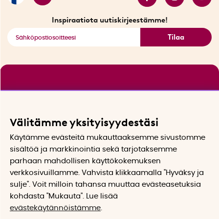
Katso kaikki älykkäät tuotteet
Inspiraatiota uutiskirjeestämme!
Tilaa
Välitämme yksityisyydestäsi
Käytämme evästeitä mukauttaaksemme sivustomme
sisältöä ja markkinointia sekä tarjotaksemme
parhaan mahdollisen käyttökokemuksen
verkkosivuillamme. Vahvista klikkaamalla "Hyväksy ja
sulje". Voit milloin tahansa muuttaa evästeasetuksia
kohdasta "Mukauta". Lue lisää
evästekäytännöistämme
.