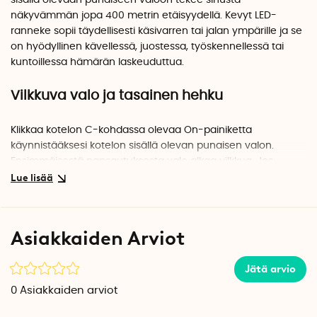
näkyvämmän jopa 400 metrin etäisyydellä. Kevyt LED-
ranneke sopii täydellisesti käsivarren tai jalan ympärille ja se
on hyödyllinen kävellessä, juostessa, työskennellessä tai
kuntoillessa hämärän laskeuduttua.
Vilkkuva valo ja tasainen hehku
Klikkaa kotelon C-kohdassa olevaa On-painiketta
käynnistääksesi kotelon sisällä olevan punaisen valon.
Ensimmäisestä napsautuksesta valo alkaa vilkkua. Jos
napsautat uudelleen, valo hehkuu tasaisesti. Vilkkuvan tilan
pariston kesto on jopa 12 tuntia ja tasaisen valon pariston
kesto on jopa 10 tuntia.
Asiakkaiden Arviot
Joustava tarranauhakiinnitys
Jätä arvio
Joustavan tarranauhan avulla voit helposti kiinnittää LED-
0
Asiakkaiden arviot
valon käsivarteen, ranteeseen, nilkkaan tai jalan polven alle.
Voit myös koukata LED-valon vyöhön oranssin kotelon