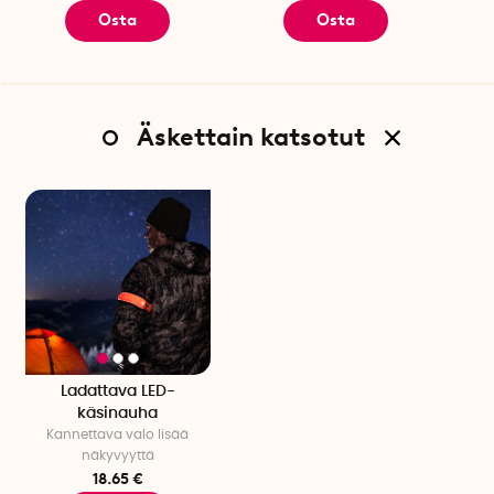
Osta
Osta
Äskettain katsotut
Ladattava LED-
käsinauha
Kannettava valo lisää
näkyvyyttä
18.65 €