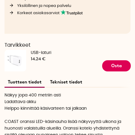
Yksilöllinen ja nopea palvelu
Korkeat asiakasarviot
Tarvikkeet
USB-laturi
14.24 €
Osta
Tuotteen tiedot
Tekniset tiedot
Näkyy jopa 400 metriin asti
Ladattava akku
Helppo kiinnittää käsivarteen tai jalkaan
COAST oranssi LED-käsinauha lisää näkyvyyttä ulkona ja
huonosti valaistuilla alueilla. Oranssi kotelo yhdistettynä
sisällä olevaan punaiseen valoon tekee sinusta