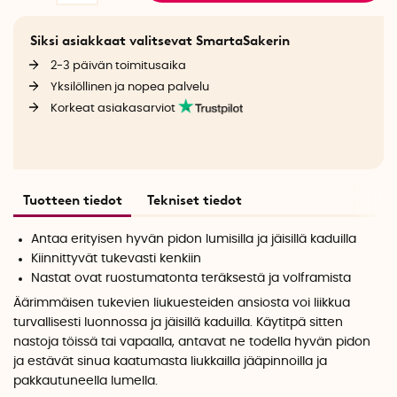
Siksi asiakkaat valitsevat SmartaSakerin
2-3 päivän toimitusaika
Yksilöllinen ja nopea palvelu
Korkeat asiakasarviot
Tuotteen tiedot
Tekniset tiedot
Antaa erityisen hyvän pidon lumisilla ja jäisillä kaduilla
Kiinnittyvät tukevasti kenkiin
Nastat ovat ruostumatonta teräksestä ja volframista
Äärimmäisen tukevien liukuesteiden ansiosta voi liikkua
turvallisesti luonnossa ja jäisillä kaduilla. Käytitpä sitten
nastoja töissä tai vapaalla, antavat ne todella hyvän pidon
ja estävät sinua kaatumasta liukkailla jääpinnoilla ja
pakkautuneella lumella.