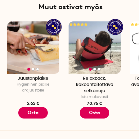
Muut ostivat myös
Väri: Sininen/musta
Nordic Gripin liukuesteet on CE-merkitty PPE 2016/425:n
mukaisesti
Juustonpidike
Relaxback,
Ta
Hygieninen pidike
kokoontaitettava
ava
arkijuustolle
selkänoja
Istu mukavasti
5.65 €
70.76 €
Osta
Osta