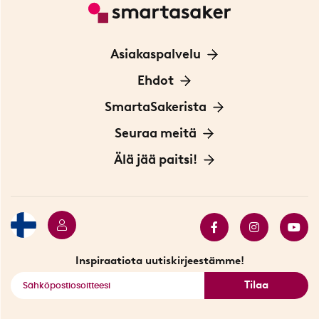
Asiakaspalvelu
Ota yhteyttä
Ehdot
Tietoa evästeistä
SmartaSakerista
Yksityisyydensuoja
Meistä
Seuraa meitä
Sopimusehdot
Myymälä Tukholmassa
Innovaattoriblogi
Älä jää paitsi!
Ympäristöystävälliset toimitukset
Lahjakortti
Myydyimmät tuotteet
Tarjouskulma
Katso kaikki älykkäät tuotteet
Inspiraatiota uutiskirjeestämme!
Tilaa