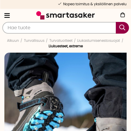
Nopea toimitus & yksilöllinen palvelu
Alkuun
Turvallisuus
Turvatuotteet
Liukastumisenestosuojat
Liukuesteet, extreme