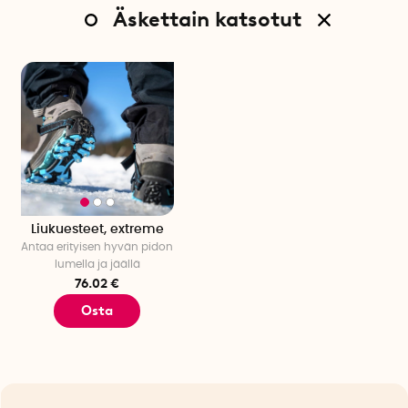
Äskettain katsotut
Liukuesteet, extreme
Antaa erityisen hyvän pidon
lumella ja jäällä
76.02 €
Osta