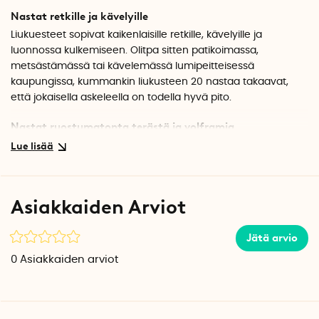
Nastat retkille ja kävelyille
Liukuesteet sopivat kaikenlaisille retkille, kävelyille ja
luonnossa kulkemiseen. Olitpa sitten patikoimassa,
metsästämässä tai kävelemässä lumipeitteisessä
kaupungissa, kummankin liukusteen 20 nastaa takaavat,
että jokaisella askeleella on todella hyvä pito.
Nastat ruostumatonta terästä ja volframia
Nastat on valmistettu ruostumattomasta teräksestä.
Valikoiduissa nastoissa on lisäksi volframikärki.
Teräväkärkiset nastat antavat erityisen hyvän pidon aina
kun astut maahan. Nastat kestävät kovaa kulutusta, ja ne
Asiakkaiden Arviot
voidaan myös vaihtaa tarvittaessa. Käytä jakoavainta
ruuvataaksesi nastat sisään ja ulos.
Jätä arvio
Tarranauhakiinnitys
0
Asiakkaiden arviot
Liukuesteet kiinnitetään kengän päälle tarranauhoilla. Ne
kiinnittyvät tiukasti kiinni kengän päälle eivätkä ne liu'u
kävellessäsi.