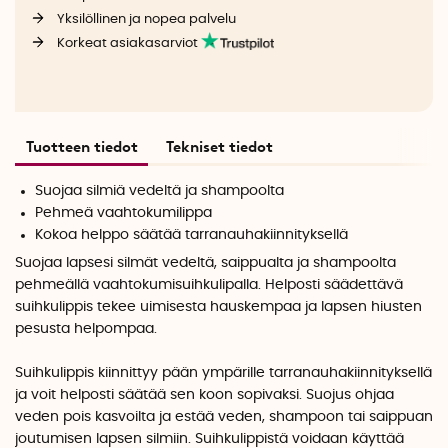
Yksilöllinen ja nopea palvelu
Korkeat asiakasarviot
Tuotteen tiedot
Tekniset tiedot
Suojaa silmiä vedeltä ja shampoolta
Pehmeä vaahtokumilippa
Kokoa helppo säätää tarranauhakiinnityksellä
Suojaa lapsesi silmät vedeltä, saippualta ja shampoolta
pehmeällä vaahtokumisuihkulipalla. Helposti säädettävä
suihkulippis tekee uimisesta hauskempaa ja lapsen hiusten
pesusta helpompaa.
Suihkulippis kiinnittyy pään ympärille tarranauhakiinnityksellä
ja voit helposti säätää sen koon sopivaksi. Suojus ohjaa
veden pois kasvoilta ja estää veden, shampoon tai saippuan
joutumisen lapsen silmiin. Suihkulippistä voidaan käyttää