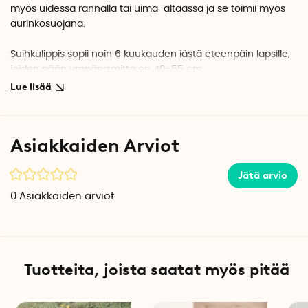
myös uidessa rannalla tai uima-altaassa ja se toimii myös
aurinkosuojana.
Suihkulippis sopii noin 6 kuukauden iästä eteenpäin lapsille,
joiden pään ympärysmitta on 40-55 cm.
Tekniset tiedot
Materiaali: EVA
Suihkulipan leveys: 9 cm
Asiakkaiden Arviot
Ympärysmitta: 40-55 cm.
Jätä arvio
0
Asiakkaiden arviot
Tuotteita, joista saatat myös pitää