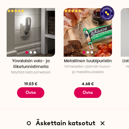
Yövalaisin valo- ja
Metallinen tuubipuristin
Lis
liiketunnistimella
Viimeisetkin jäämät muovi-
H
ja metallituubeista
Näyttää tietä pimeässä
19.03 €
4.68 €
Osta
Osta
Äskettain katsotut