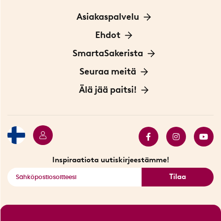
Asiakaspalvelu
Ota yhteyttä
Ehdot
Tietoa evästeistä
SmartaSakerista
Yksityisyydensuoja
Meistä
Seuraa meitä
Sopimusehdot
Myymälä Tukholmassa
Innovaattoriblogi
Älä jää paitsi!
Ympäristöystävälliset toimitukset
Lahjakortti
Myydyimmät tuotteet
Tarjouskulma
Katso kaikki älykkäät tuotteet
Inspiraatiota uutiskirjeestämme!
Tilaa