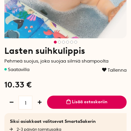
Lasten suihkulippis
Pehmeä suojus, joka suojaa silmiä shampoolta
Tallenna
10.33
€
Lisää ostoskoriin
Siksi asiakkaat valitsevat SmartaSakerin
2-3 päivän toimitusaika