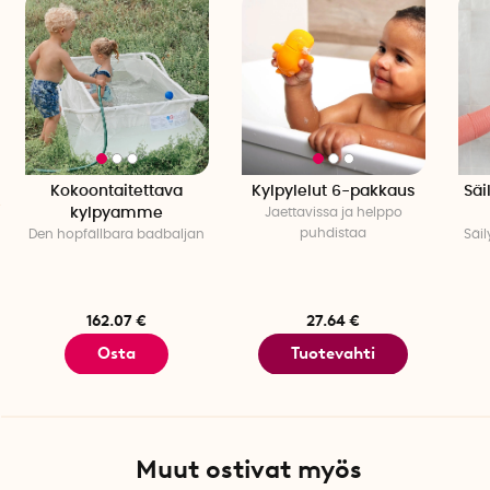
Kokoontaitettava
Kylpylelut 6-pakkaus
Säi
kylpyamme
Jaettavissa ja helppo
puhdistaa
Den hopfällbara badbaljan
Säil
162.07 €
27.64 €
Osta
Tuotevahti
Muut ostivat myös