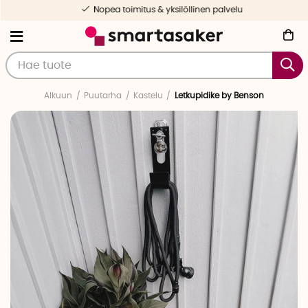
Nopea toimitus & yksilöllinen palvelu
Alkuun
Puutarha
Kastelu
Letkupidike by Benson