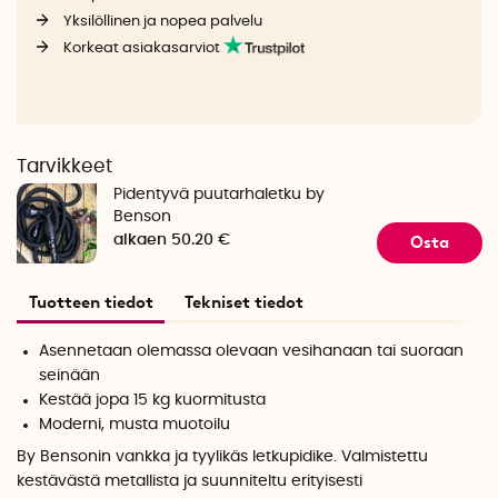
Yksilöllinen ja nopea palvelu
Korkeat asiakasarviot
Tarvikkeet
Pidentyvä puutarhaletku by
Benson
Osta
alkaen 50.20 €
Tuotteen tiedot
Tekniset tiedot
Asennetaan olemassa olevaan vesihanaan tai suoraan
seinään
Kestää jopa 15 kg kuormitusta
Moderni, musta muotoilu
By Bensonin vankka ja tyylikäs letkupidike. Valmistettu
kestävästä metallista ja suunniteltu erityisesti