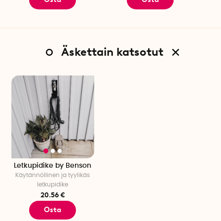
Äskettain katsotut
Letkupidike by Benson
Käytännöllinen ja tyylikäs
letkupidike
20.56 €
Osta