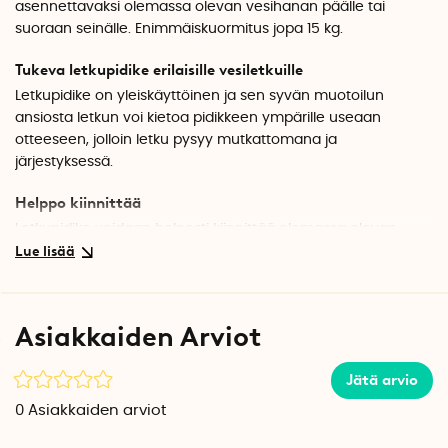
asennettavaksi olemassa olevan vesihanan päälle tai
suoraan seinälle. Enimmäiskuormitus jopa 15 kg.
Tukeva letkupidike erilaisille vesiletkuille
Letkupidike on yleiskäyttöinen ja sen syvän muotoilun
ansiosta letkun voi kietoa pidikkeen ympärille useaan
otteeseen, jolloin letku pysyy mutkattomana ja
järjestyksessä.
Helppo kiinnittää
Letkupidike voidaan helposti kiinnittää olemassa olevan
hanan päälle tai asentaa suoraan seinään. Mukana
toimitetaan kiinnitystarvikkeet ja ruuvitulpat helpon
asennuksen varmistamiseksi.
Asiakkaiden Arviot
Tekniset tiedot
Paino: 300 g
Jätä arvio
Väri: Musta
Materiaali: Metalli
0
Asiakkaiden arviot
Pituus: 21,5 cm
Leveys: 7,5 cm