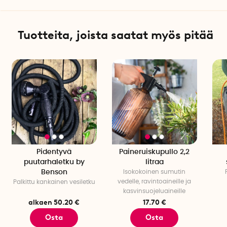
Korkeus: 11,7 cm
Määrä per pakkaus: 1
Tuotteita, joista saatat myös pitää
Pidentyvä
Paineruiskupullo 2,2
puutarhaletku by
litraa
Benson
Isokokoinen sumutin
vedelle, ravintoaineille ja
Palkittu kankainen vesiletku
kasvinsuojeluaineille
alkaen 50.20 €
17.70 €
Osta
Osta