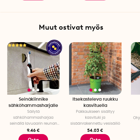
Muut ostivat myös
Seinäkiinnike
Itsekasteleva ruukku
sähköhammasharjalle
kasvituella
Säilytä
Pakkaukseen sisältyy
sähköhammasharjaa
kasvituki ja
Ohj
seinällä lavuaarin reunan
sisäänrakennettu vesisäiliö
sijaan
9.46 €
54.03 €
Osta
Osta