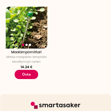
Maalämpömittari
Mittaa maaperän lämpötila
kevätkylvöjä varten
14.24 €
Osta