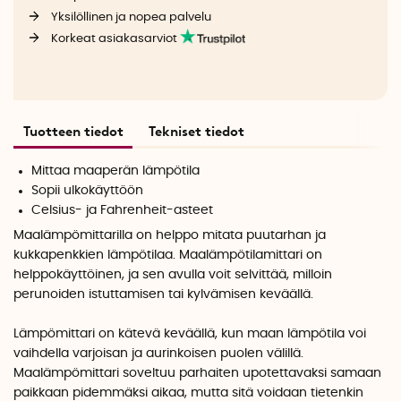
Yksilöllinen ja nopea palvelu
Korkeat asiakasarviot
Tuotteen tiedot
Tekniset tiedot
Mittaa maaperän lämpötila
Sopii ulkokäyttöön
Celsius- ja Fahrenheit-asteet
Maalämpömittarilla on helppo mitata puutarhan ja
kukkapenkkien lämpötilaa. Maalämpötilamittari on
helppokäyttöinen, ja sen avulla voit selvittää, milloin
perunoiden istuttamisen tai kylvämisen keväällä.
Lämpömittari on kätevä keväällä, kun maan lämpötila voi
vaihdella varjoisan ja aurinkoisen puolen välillä.
Maalämpömittari soveltuu parhaiten upotettavaksi samaan
paikkaan pidemmäksi aikaa, mutta sitä voidaan tietenkin