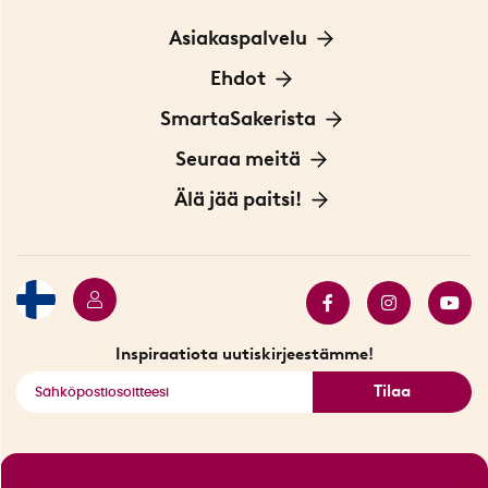
Asiakaspalvelu
Ota yhteyttä
Ehdot
Tietoa evästeistä
SmartaSakerista
Yksityisyydensuoja
Meistä
Seuraa meitä
Sopimusehdot
Myymälä Tukholmassa
Innovaattoriblogi
Älä jää paitsi!
Ympäristöystävälliset toimitukset
Lahjakortti
Myydyimmät tuotteet
Tarjouskulma
Katso kaikki älykkäät tuotteet
Inspiraatiota uutiskirjeestämme!
Tilaa