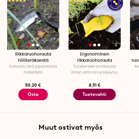
Rikkaruohorauta
Ergonominen
hiiliteräksestä
rikkaruohorauta
ruo
Karkaistu terä japanilaista
Työskentele tuntikausia
Ke
hiiliterästä
ilman, että ranne kipeytyy
50.20 €
8.51 €
Osta
Tuotevahti
Muut ostivat myös