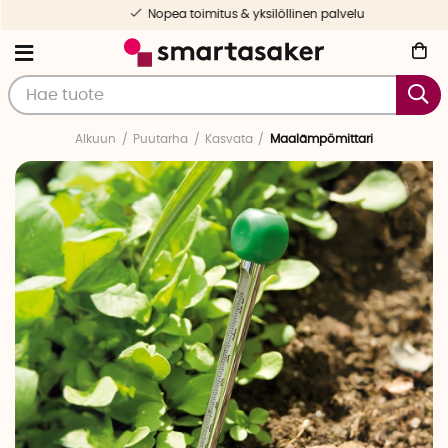
Nopea toimitus & yksilöllinen palvelu
Alkuun
Puutarha
Kasvata
Maalämpömittari