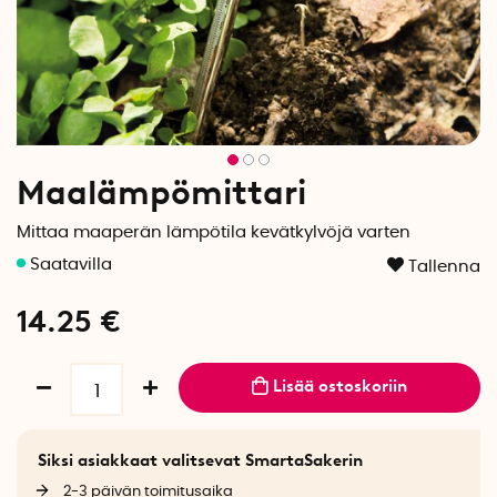
Maalämpömittari
Mittaa maaperän lämpötila kevätkylvöjä varten
Tallenna
14.25
€
Lisää ostoskoriin
Siksi asiakkaat valitsevat SmartaSakerin
2-3 päivän toimitusaika