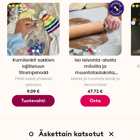
Kumilenkit sukkien
Iso leivonta-alusta
lajitteluun
mitoilla ja
K
Strumpsnodd
muuntotaulukolla,
Pitää sukat yhdessä
Mittaa ja muotoile leivät ja
90x55 cm
pesussa
leivonnaiset
9.09 €
47.72 €
Tuotevahti
Osta
Äskettain katsotut