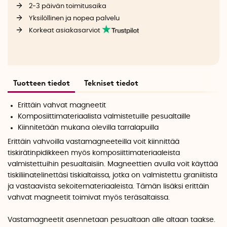
2-3 päivän toimitusaika
Yksilöllinen ja nopea palvelu
Korkeat asiakasarviot
Tuotteen tiedot
Tekniset tiedot
Erittäin vahvat magneetit
Komposiittimateriaalista valmistetuille pesualtaille
Kiinnitetään mukana olevilla tarralapuilla
Erittäin vahvoilla vastamagneeteilla voit kiinnittää
tiskirätinpidikkeen myös komposiittimateriaaleista
valmistettuihin pesualtaisiin. Magneettien avulla voit käyttää
tiskiliinatelinettäsi tiskialtaissa, jotka on valmistettu graniitista
ja vastaavista sekoitemateriaaleista. Tämän lisäksi erittäin
vahvat magneetit toimivat myös teräsaltaissa.
Vastamagneetit asennetaan pesualtaan alle altaan taakse.