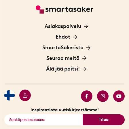
Asiakaspalvelu
Ota yhteyttä
Ehdot
Tietoa evästeistä
SmartaSakerista
Yksityisyydensuoja
Meistä
Seuraa meitä
Sopimusehdot
Myymälä Tukholmassa
Innovaattoriblogi
Älä jää paitsi!
Ympäristöystävälliset toimitukset
Lahjakortti
Myydyimmät tuotteet
Tarjouskulma
Katso kaikki älykkäät tuotteet
Inspiraatiota uutiskirjeestämme!
Tilaa