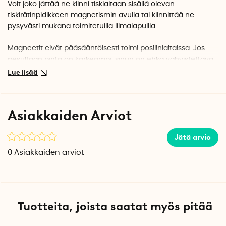
Voit joko jättää ne kiinni tiskialtaan sisällä olevan
tiskirätinpidikkeen magnetismin avulla tai kiinnittää ne
pysyvästi mukana toimitetuilla liimalapuilla.
Magneetit eivät pääsääntöisesti toimi posliinialtaissa. Jos
pesultaan pinta on karkeampi, sinun on ehkä vahvistettava
liimapaikat liimalla tai vahvemmalla ilmateipillä.
Pakkaukseen sisältyy
2 kpl magneettia.
Asiakkaiden Arviot
2 kpl itseliimautuvaa muistilappua.
Jätä arvio
Sopii yhteen tuotteiden kanssa
Magneettinen tiskirätinpidike
0
Asiakkaiden arviot
Taivutettava tiskirätinpidike magneetilla
Tuotteita, joista saatat myös pitää