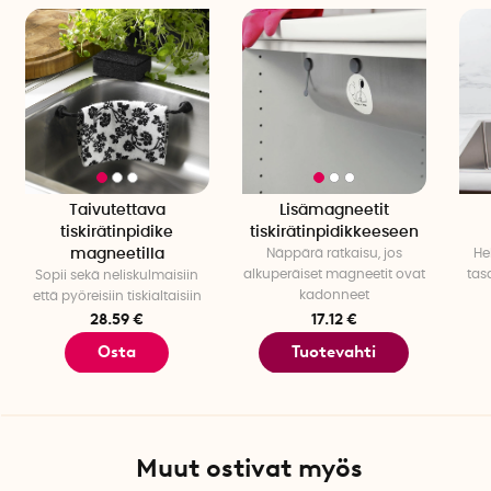
Taivutettava
Lisämagneetit
tiskirätinpidike
tiskirätinpidikkeeseen
magneetilla
Näppärä ratkaisu, jos
He
alkuperäiset magneetit ovat
tasa
Sopii sekä neliskulmaisiin
kadonneet
että pyöreisiin tiskialtaisiin
28.59 €
17.12 €
Osta
Tuotevahti
Muut ostivat myös