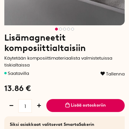
Lisämagneetit
komposiittialtaisiin
Käytetään komposiittimateriaalista valmistetuissa
tiskialtaissa
Tallenna
13.86
€
Lisää ostoskoriin
Siksi asiakkaat valitsevat SmartaSakerin