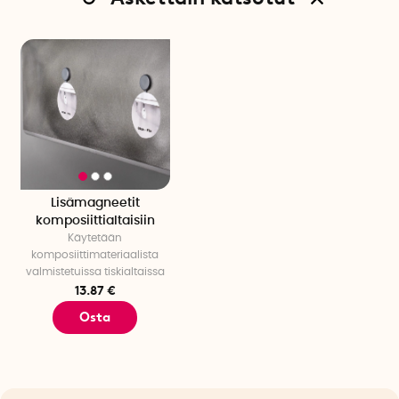
Lisämagneetit
komposiittialtaisiin
Käytetään
komposiittimateriaalista
valmistetuissa tiskialtaissa
13.87 €
Osta