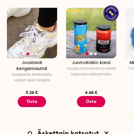
Joustavat
Juomatölkin kansi
Mi
kengännauhat
Suojaa hyönteisiltä ja estää
Puh
happojen karkaamisen
Saappaille, lenkkareille,
vapaa-ajan kengille
5.26 €
4.68 €
Osta
Osta
Äskettain katsotut