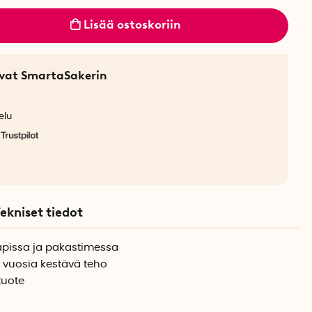
Lisää ostoskoriin
sevat SmartaSakerin
elu
ekniset tiedot
apissa ja pakastimessa
 vuosia kestävä teho
tuote