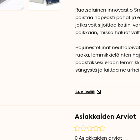
Ruotsalainen innovaatio Sme
poistaa nopeasti pahat ja ei
jotka voit sijoittaa kotiin
paikkaan, missä haluat vält
Hajunestoliinat neutraloivat 
ruoka, lemmikkieläinten haj
päästäksesi eroon lemmikkie
sängystä ja laittaa ne urhe
Liinoja on helppo käsitellä j
Jos teet niihin reiän, voit r
myös kiinnittää ne teipillä, n
voivat värjätä vaatteita ja 
Asiakkaiden Arviot
Hajuneutralointi toimii sek
että voit käyttää niitä myö
0
Asiakkaiden arviot