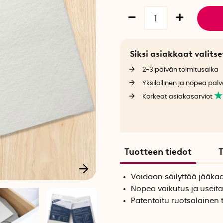
Siksi asiakkaat valit
2-3 päivän toimitusaika
Yksilöllinen ja nopea palv
Korkeat asiakasarviot
Tuotteen tiedot
T
Voidaan säilyttää jääka
Nopea vaikutus ja useita
Patentoitu ruotsalainen 