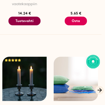
vaatekaappiin
tavana viitteenä:
14.24 €
5.65 €
alueen
Tuotevahti
Osta
le
unuun
alueen
y, mutta ne voivat pölyttyä, kun ne toimivat ympäri
taakseen pahoja hajuja. Jos ne pölyttyvät tai
tä jopa 40 kertaa 40 °C:ssa ilman, että pesu vaikuttaa
 liinat lajitellaan palavaksi jätteeksi.
tu kyllästys neutraloi hajuja luonnollisen piiteknologian
 hajuhiukkaset, neutraloi ne ja vapauttaa sitten
leen.