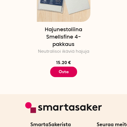
Hajunestoliina
Smellsfine 4-
pakkaus
Neutralisoi ikäviä hajuja
15.20 €
Osta
SmartaSakerista
Seuraa meit