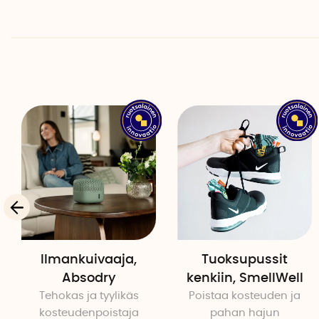
Ilmankuivaaja,
Tuoksupussit
Absodry
kenkiin, SmellWell
Tehokas ja tyylikäs
Poistaa kosteuden ja
kosteudenpoistaja
pahan hajun