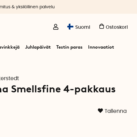
itus & yksilöllinen palvelu
Suomi
Ostoskori
avinkkejä
Juhlapäivät
Testin paras
Innovaatiot
s
terstedt
na Smellsfine 4-pakkaus
Tallenna