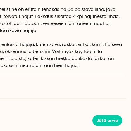
llsfine on erittäin tehokas hajua poistava liina, joka
-toivotut hajut. Pakkaus sisältää 4 kpl hajunestoliinaa,
, varastotilaan, autoon, veneeseen ja moneen muuhun
tää ikäviä hajuja.
erilaisia hajuja, kuten savu, roskat, virtsa, kumi, haiseva
u, oksennus ja bensiini. Voit myös käyttää niitä
n hajuista, kuten kissan hiekkalaatikosta tai koiran
ilukassiin neutraloimaan hien hajua.
a ne voidaan asettaa kaappeihin, laatikoihin ja hyllyille.
ipustaa ne vaateripustimiin, nauloihin ja koukkuihin. Voit
astoilla tai ruuveilla. Liinat eivät sisällä suoloja, jotka
ne ovat vaarattomia eläimille.
Jätä arvio
ä kylmässä että korkeassa kosteudessa. Tämä tarkoittaa,
s pakastimessa ja jääkaapissa välttääksesi esimerkiksi