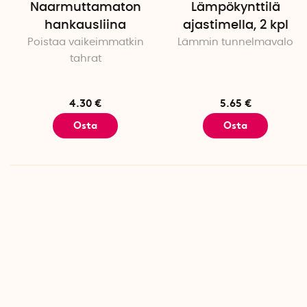
Naarmuttamaton
Lämpökynttilä
hankausliina
ajastimella, 2 kpl
Poistaa vaikeimmatkin
Lämmin tunnelmavalo
tahrat
4.30 €
5.65 €
Osta
Osta