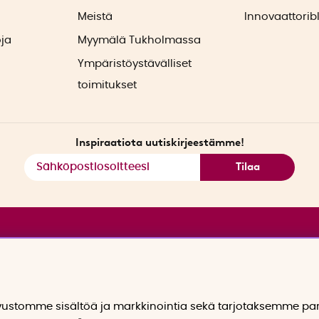
ä
Meistä
Innovaattorib
oja
Myymälä Tukholmassa
Ympäristöystävälliset
toimitukset
Inspiraatiota uutiskirjeestämme!
Tilaa
stomme sisältöä ja markkinointia sekä tarjotaksemme p