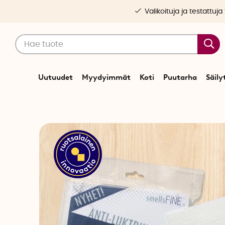
Valikoituja ja testattuja
Uutuudet
Myydyimmät
Koti
Puutarha
Säily