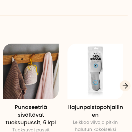
a.
t neutraloi homeen hajuja kokonaan. Homeen haju
konaan, koska se on merkki siitä, että homeelle on
estä asetteluhetkestä lähtien. Vaikutus on havaittavissa
unestoliinat ovat pitkäikäisiä ja niitä voidaan käyttää
ut hajun neutraloijat, ne eivät kyllästy, mikä tarkoittaa,
lmissä ja kosteissa olosuhteissa.
täytyy käyttää?
desta, kuinka nopeasti haluat päästä eroon hajuista ja
neutraloida. Joskus yksi liina riittää ja toisissa
Punaseetriä
Hajunpoistopohjallin
liinoja erittäin keskittyneisiin tuoksuihin. Parasta on
sisältävät
en
 katsoa mikä toimii. Jonkin ajan kuluttua saatat pystyä
tuoksupussit, 6 kpl
Leikkaa viivoja pitkin
sa tapauksissa saatat joutua lisäämään ylimääräisen
halutun kokoiseksi
Tuoksuvat pussit