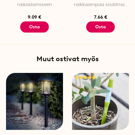
hajunestoliinan.
raikastamiseen
raikkaampaa sisäilmaa
varten
Voit käyttää seuraavia alus
9.09 €
7.66 €
1 liina kattaa noin 5-10 m3 
Osta
Osta
2 liinaa riittää yhdelle autol
2-3 liinaa riittää asuntova
4 liinaa kattaa noin 20 m3 
Muut ostivat myös
Kestää noin 40 pesukertaa
Liinat eivät koskaan kylläst
vuorokauden koko ajan pois
likaantuvat, ne voidaan pes
liinojen toimintaan. Kuluneet
Näin se toimii
Ruotsissa kehitetty patentoi
avulla. Kangas imee ilmasta
hajuttomat hiukkaset uudel