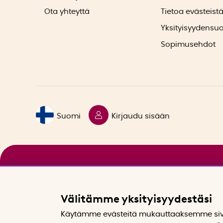
Ota yhteyttä
Tietoa evästeist
Yksityisyydensu
Sopimusehdot
Suomi
Kirjaudu sisään
Välitämme yksityisyydestäsi
Käytämme evästeitä mukauttaaksemme sivu