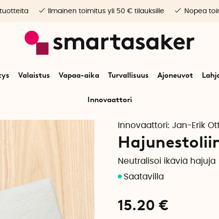
 tuotteita
Ilmainen toimitus yli 50 € tilauksille
Nopea toim
tys
Valaistus
Vapaa-aika
Turvallisuus
Ajoneuvot
Lahj
Innovaattori
Alkuun
Koti
Siivous & kodinhoito
Hajunestoliina Smellsfine 4-pakkau
Innovaattori:
Jan-Erik Ot
Hajunestolii
Neutralisoi ikäviä hajuja
15.20
€