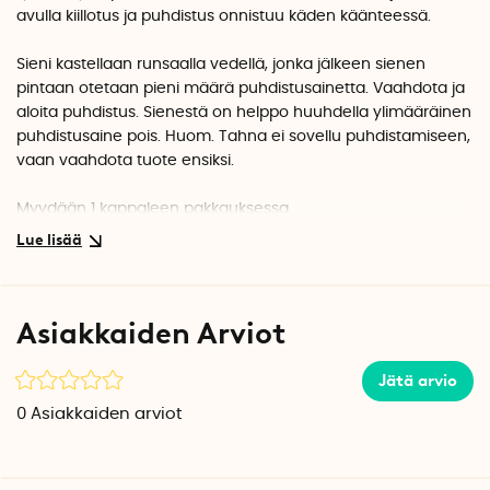
avulla kiillotus ja puhdistus onnistuu käden käänteessä.
Sieni kastellaan runsaalla vedellä, jonka jälkeen sienen
pintaan otetaan pieni määrä puhdistusainetta. Vaahdota ja
aloita puhdistus. Sienestä on helppo huuhdella ylimääräinen
puhdistusaine pois.
Huom. Tahna ei sovellu puhdistamiseen,
vaan vaahdota tuote ensiksi.
Myydään 1 kappaleen pakkauksessa.
Sienen mitat: 11 cm x 6 cm x 4 cm
Huom.
400 gramman pakkaukseen
sisältyy yksi sieni.
Asiakkaiden Arviot
700 gramman pakkaukseen
sisältyy kaksi sientä.
Jätä arvio
0
Asiakkaiden arviot