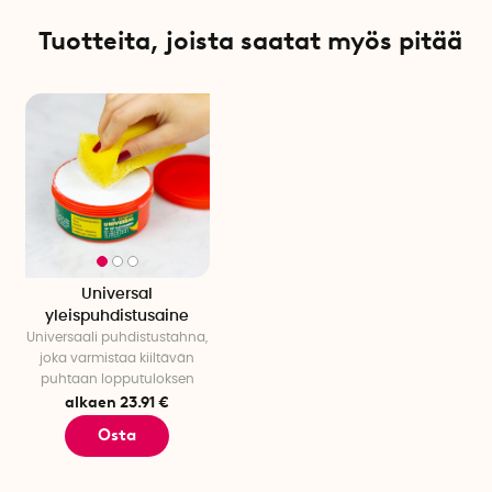
Tuotteita, joista saatat myös pitää
Universal
yleispuhdistusaine
Universaali puhdistustahna,
joka varmistaa kiiltävän
puhtaan lopputuloksen
alkaen 23.91 €
Osta