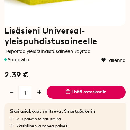
Lisäsieni Universal-
yleispuhdistusaineelle
Helpottaa yleispuhdistusaineen käyttöä
Tallenna
2.39
€
Lisää ostoskoriin
Siksi asiakkaat valitsevat SmartaSakerin
2-3 päivän toimitusaika
Yksilöllinen ja nopea palvelu