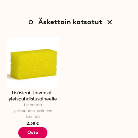
Äskettain katsotut
Lisäsieni Universal-
yleispuhdistusaineelle
Helpottaa
yleispuhdistusaineen
käyttöä
2.38 €
Osta