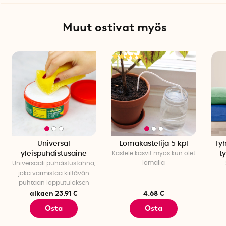
Muut ostivat myös
Universal
Lomakastelija 5 kpl
Tyh
yleispuhdistusaine
Kastele kasvit myös kun olet
ty
lomalla
Universaali puhdistustahna,
joka varmistaa kiiltävän
puhtaan lopputuloksen
alkaen 23.91 €
4.68 €
Osta
Osta