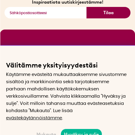
Inspiraatiota uutiskirjeestämme!
Tilaa
Välitämme yksityisyydestäsi
Käytämme evästeitä mukauttaaksemme sivustomme
sisältöä ja markkinointia sekä tarjotaksemme
parhaan mahdollisen käyttökokemuksen
verkkosivuillamme. Vahvista klikkaamalla "Hyväksy ja
sulje". Voit milloin tahansa muuttaa evästeasetuksia
kohdasta "Mukauta". Lue lisää
evästekäytännöistämme
.
Mukauta
Hyväksy ja sulje