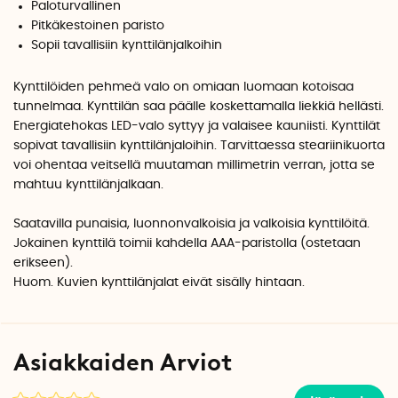
Paloturvallinen
Pitkäkestoinen paristo
Sopii tavallisiin kynttilänjalkoihin
Kynttilöiden pehmeä valo on omiaan luomaan kotoisaa
tunnelmaa. Kynttilän saa päälle koskettamalla liekkiä hellästi.
Energiatehokas LED-valo syttyy ja valaisee kauniisti. Kynttilät
sopivat tavallisiin kynttilänjaloihin. Tarvittaessa steariinikuorta
voi ohentaa veitsellä muutaman millimetrin verran, jotta se
mahtuu kynttilänjalkaan.
Saatavilla punaisia, luonnonvalkoisia ja valkoisia kynttilöitä.
Jokainen kynttilä toimii kahdella AAA-paristolla (ostetaan
erikseen).
Huom. Kuvien kynttilänjalat eivät sisälly hintaan.
Asiakkaiden Arviot