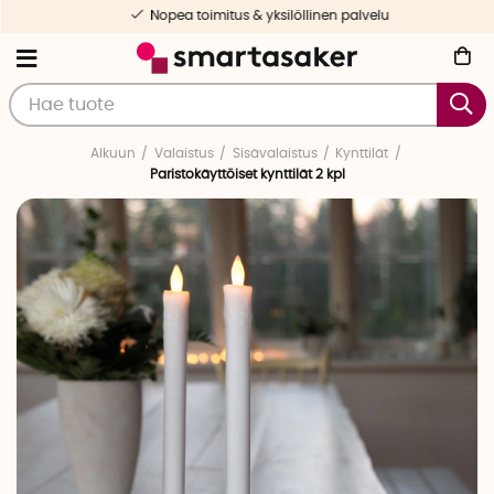
Nopea toimitus & yksilöllinen palvelu
Alkuun
Valaistus
Sisävalaistus
Kynttilät
Paristokäyttöiset kynttilät 2 kpl