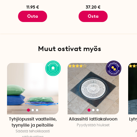
11.95 €
37.20 €
Osta
Osta
Muut ostivat myös
Tyhjiöpussit vaatteille,
Allassihti lattiakaivoon
Lyh
tyynyille ja peitoille
Pyydystää hiukset
Säästä tehokkaasti
säilytystilaa