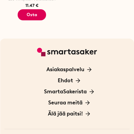
11.47 €
Osta
Asiakaspalvelu
Ota yhteyttä
Ehdot
Tietoa evästeistä
SmartaSakerista
Yksityisyydensuoja
Meistä
Seuraa meitä
Sopimusehdot
Myymälä Tukholmassa
Innovaattoriblogi
Älä jää paitsi!
Ympäristöystävälliset toimitukset
Lahjakortti
Myydyimmät tuotteet