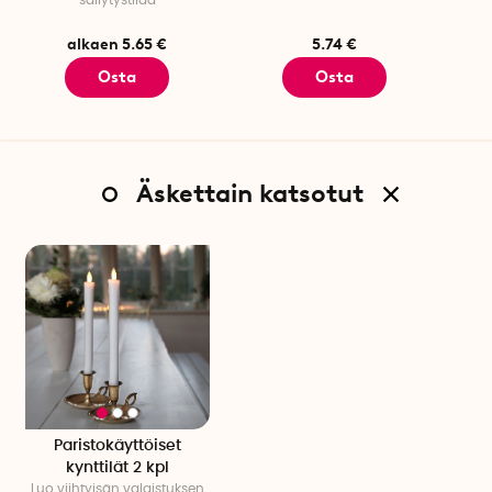
alkaen 5.65 €
5.74 €
Osta
Osta
Äskettain katsotut
Paristokäyttöiset
kynttilät 2 kpl
Luo viihtyisän valaistuksen