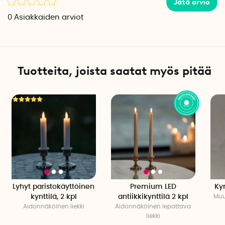
Jätä arvio
0
Asiakkaiden arviot
Tuotteita, joista saatat myös pitää
Lyhyt paristokäyttöinen
Premium LED
Kyn
kynttilä, 2 kpl
antiikkikynttilä 2 kpl
Muu
Aidonnäköinen liekki
Aidonnäköinen lepattava
liekki