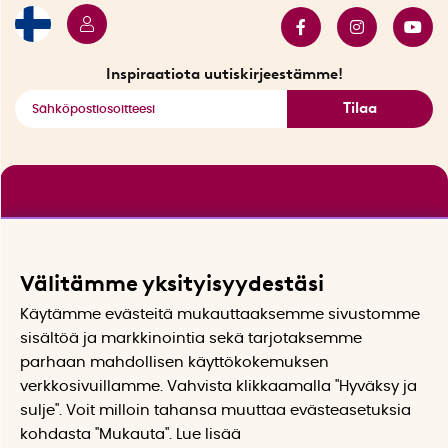
Tarjouskulma
Katso kaikki älykkäät tuotteet
Inspiraatiota uutiskirjeestämme!
Tilaa
Välitämme yksityisyydestäsi
Käytämme evästeitä mukauttaaksemme sivustomme
sisältöä ja markkinointia sekä tarjotaksemme
parhaan mahdollisen käyttökokemuksen
verkkosivuillamme. Vahvista klikkaamalla "Hyväksy ja
sulje". Voit milloin tahansa muuttaa evästeasetuksia
kohdasta "Mukauta". Lue lisää