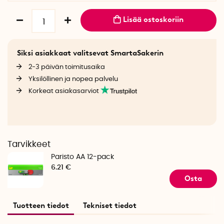
Lisää ostoskoriin
Siksi asiakkaat valitsevat SmartaSakerin
2-3 päivän toimitusaika
Yksilöllinen ja nopea palvelu
Korkeat asiakasarviot
Tarvikkeet
Paristo AA 12-pack
6.21 €
Osta
Tuotteen tiedot
Tekniset tiedot