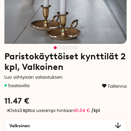
Paristokäyttöiset kynttilät 2
kpl, Valkoinen
Luo viihtyisän valaistuksen
Tallenna
11.47
€
Osta
3 kpl
tai useampi hintaan
10.04
€
/
kpl
Valkoinen