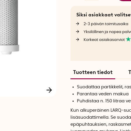
Siksi asiakkaat valit
2-3 päivän toimitusaika
Yksilöllinen ja nopea palv
Korkeat asiakasarviot
Tuotteen tiedot
T
Suodattaa partikkelit, r
Parantaa veden makua
Puhdistaa n. 150 litraa ve
Kun alkuperäinen LARQ-suoda
lisäsuodattimella. Se suod
epäpuhtauksien, raskasmeta