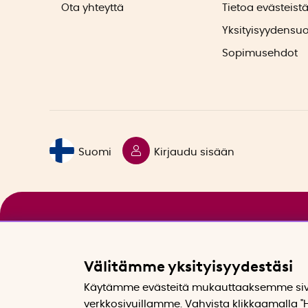
Ota yhteyttä
Tietoa evästeist
Yksityisyydensu
Sopimusehdot
Suomi
Kirjaudu sisään
Välitämme yksityisyydestäsi
Käytämme evästeitä mukauttaaksemme sivu
verkkosivuillamme. Vahvista klikkaamalla "H