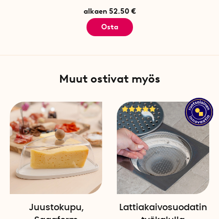
partikkelit
alkaen 52.50 €
Osta
Muut ostivat myös
Juustokupu,
Lattiakaivosuodatin