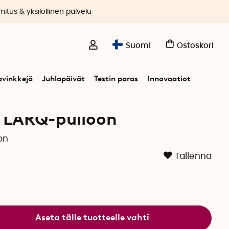
itus & yksilöllinen palvelu
Suomi
Ostoskori
avinkkejä
Juhlapäivät
Testin paras
Innovaatiot
n LARQ-pulloon
on
Tallenna
Aseta tälle tuotteelle vahti