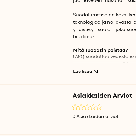
juomaveden mukana. Lisäks
Suodattimessa on kaksi kerr
teknologiaa ja nollavasta-
yhdistetyn suojan, joka suo
hiukkaset.
Mitä suodatin poistaa?
LARQ suodattaa vedestä esime
yhdisteet, raskasmetallit, h
aineet, elohopea, kadmium, 
aineet ja muita kemikaalej
Suodatuskapasiteetti
Asiakkaiden Arviot
LARQ-suodattimella voidaan
kertakäyttöistä muovipulloa
vesilitraa on puhdistettu. L
0
Asiakkaiden arviot
Tuotetiedot
Suodatuskapasiteetti: 2 kk ta