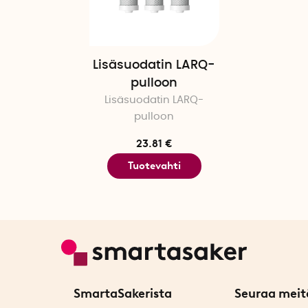
Lisäsuodatin LARQ-
pulloon
Lisäsuodatin LARQ-
pulloon
23.81 €
Tuotevahti
SmartaSakerista
Seuraa meit