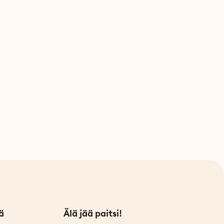
ä
Älä jää paitsi!