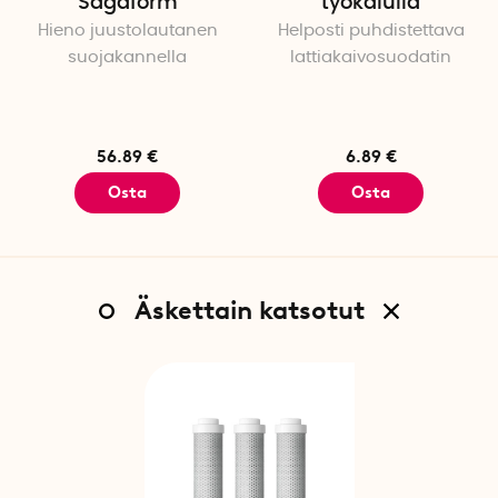
Sagaform
työkalulla
Hieno juustolautanen
Helposti puhdistettava
suojakannella
lattiakaivosuodatin
56.89 €
6.89 €
Osta
Osta
Äskettain katsotut