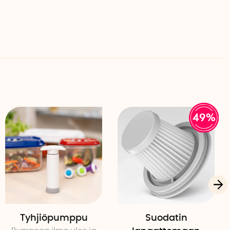
49%
Tyhjiöpumppu
Suodatin