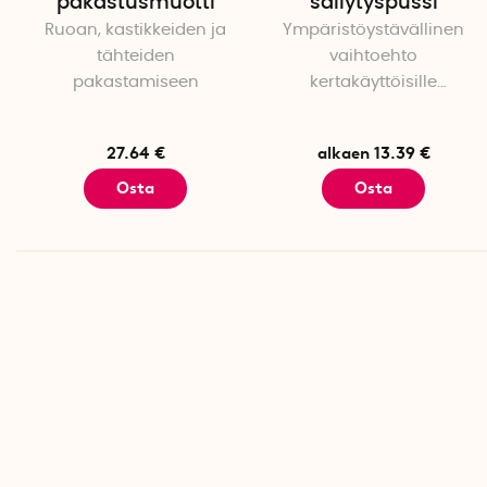
pakastusmuotti
säilytyspussi
Ruoan, kastikkeiden ja
Ympäristöystävällinen
tähteiden
vaihtoehto
pakastamiseen
kertakäyttöisille
muovipusseille
27.64 €
alkaen 13.39 €
Osta
Osta