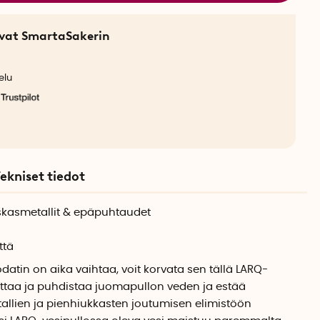
sevat SmartaSakerin
elu
ekniset tiedot
askasmetallit & epäpuhtaudet
ttä
tin on aika vaihtaa, voit korvata sen tällä LARQ-
attaa ja puhdistaa juomapullon veden ja estää
llien ja pienhiukkasten joutumisen elimistöön