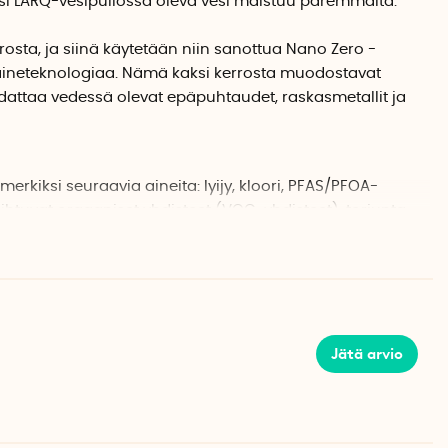
i LARQ-vesipullossa oleva vesi maistuu paremmalta.
osta, ja siinä käytetään niin sanottua Nano Zero -
aineteknologiaa. Nämä kaksi kerrosta muodostavat
dattaa vedessä olevat epäpuhtaudet, raskasmetallit ja
rkiksi seuraavia aineita: lyijy, kloori, PFAS/PFOA-
aihtuvat orgaaniset yhdisteet (VOC-yhdisteet), torjunta-
ilmassa kulkeutuvat hiukkaset, rikkakasvien torjunta-
a sekä mikromuovia.
 puhdistaa noin 150 litraa vettä. Tämä vastaa noin 300
. Suodatin on vaihdettava 2 kuukauden välein tai kun 150
Jätä arvio
iota suodatinta noin 2 minuuttia ennen kuin juot pullosta.
i n. 150 litraa