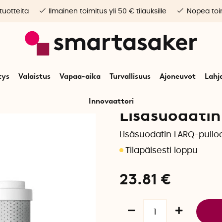
 tuotteita
Ilmainen toimitus yli 50 € tilauksille
Nopea toim
tys
Valaistus
Vapaa-aika
Turvallisuus
Ajoneuvot
Lahj
Innovaattori
Lisäsuodati
Lisäsuodatin LARQ-pullo
23.81
€