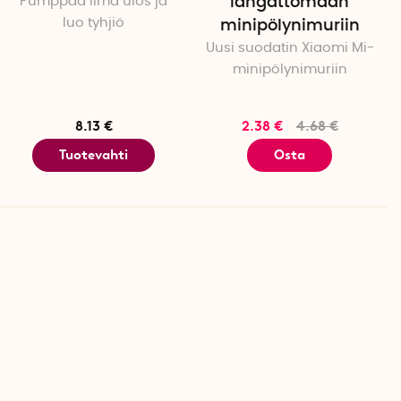
Pumppaa ilma ulos ja
langattomaan
luo tyhjiö
minipölynimuriin
Uusi suodatin Xiaomi Mi-
minipölynimuriin
8.13 €
2.38 €
4.68 €
Tuotevahti
Osta