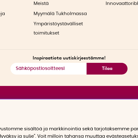
ä
Meistä
Innovaattorib
oja
Myymälä Tukholmassa
Ympäristöystävälliset
toimitukset
Inspiraatiota uutiskirjeestämme!
Tilaa
stomme sisältöä ja markkinointia sekä tarjotaksemme p
yväksy ja sulje". Voit milloin tahansa muuttaa evästeasetuk