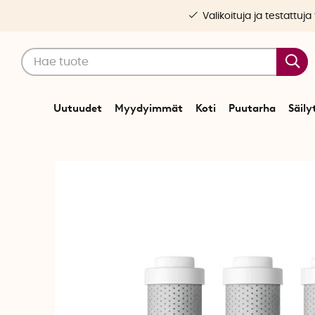
Valikoituja ja testattuja
Uutuudet
Myydyimmät
Koti
Puutarha
Säily