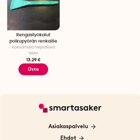
Rengastyökalut
polkupyörän renkaille
Kokoamista helpottava
lasta
13.29 €
Osta
Asiakaspalvelu
Ota yhteyttä
Ehdot