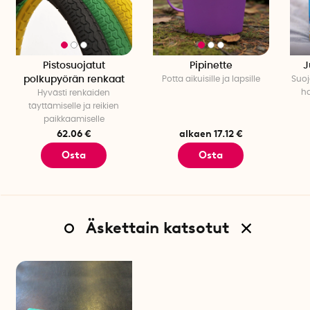
Pistosuojatut
Pipinette
J
polkupyörän renkaat
Potta aikuisille ja lapsille
Suoj
h
Hyvästi renkaiden
täyttämiselle ja reikien
paikkaamiselle
62.06 €
alkaen 17.12 €
Osta
Osta
Äskettain katsotut