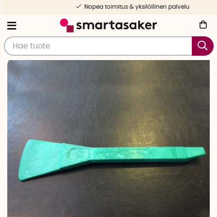
Nopea toimitus & yksilöllinen palvelu