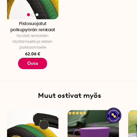
Pistosuojatut
polkupyörän renkaat
Hyvästi renkaiden
täyttämiselle ja reikien
paikkaamiselle
62.06 €
Osta
Muut ostivat myös