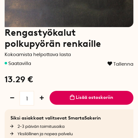
Rengastyökalut
polkupyörän renkaille
Kokoamista helpottava lasta
Tallenna
13.29
€
Lisää ostoskoriin
Siksi asiakkaat valitsevat SmartaSakerin
2-3 päivän toimitusaika
Yksilöllinen ja nopea palvelu