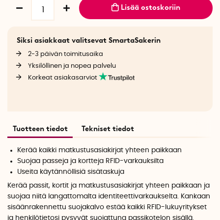
Lisää ostoskoriin
Siksi asiakkaat valitsevat SmartaSakerin
2-3 päivän toimitusaika
Yksilöllinen ja nopea palvelu
Korkeat asiakasarviot
Tuotteen tiedot
Tekniset tiedot
Kerää kaikki matkustusasiakirjat yhteen paikkaan
Suojaa passeja ja kortteja RFID-varkauksilta
Useita käytännöllisiä sisätaskuja
Kerää passit, kortit ja matkustusasiakirjat yhteen paikkaan ja
suojaa niitä langattomalta identiteettivarkaukselta. Kankaan
sisäänrakennettu suojakalvo estää kaikki RFID-lukuyritykset
ja henkilötietosi pysyvät suojattuna passikotelon sisällä.