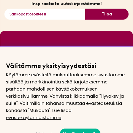
Katso kaikki älykkäät tuotteet
Inspiraatiota uutiskirjeestämme!
Tilaa
Välitämme yksityisyydestäsi
Käytämme evästeitä mukauttaaksemme sivustomme
sisältöä ja markkinointia sekä tarjotaksemme
parhaan mahdollisen käyttökokemuksen
verkkosivuillamme. Vahvista klikkaamalla "Hyväksy ja
sulje". Voit milloin tahansa muuttaa evästeasetuksia
kohdasta "Mukauta". Lue lisää
evästekäytännöistämme
.