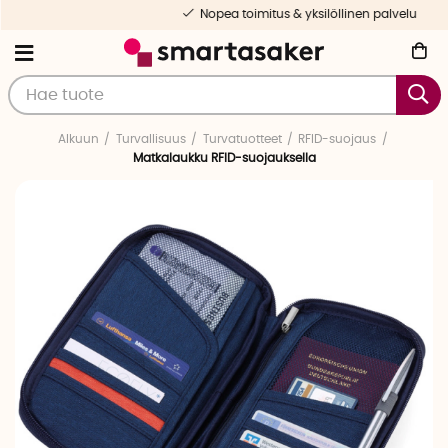
Nopea toimitus & yksilöllinen palvelu
Alkuun
Turvallisuus
Turvatuotteet
RFID-suojaus
Matkalaukku RFID-suojauksella