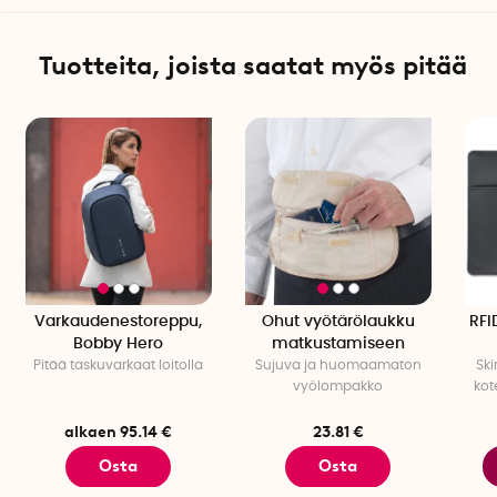
Tuotteita, joista saatat myös pitää
Varkaudenestoreppu,
Ohut vyötärölaukku
RFI
Bobby Hero
matkustamiseen
Pitää taskuvarkaat loitolla
Sujuva ja huomaamaton
Sk
vyölompakko
kot
alkaen 95.14 €
23.81 €
Osta
Osta