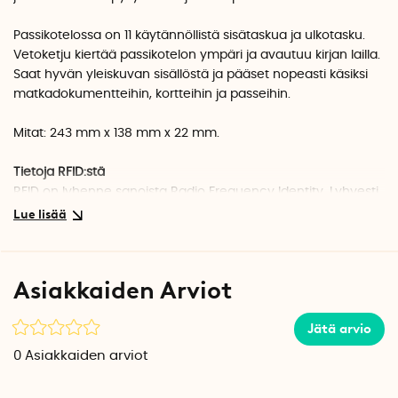
Passikotelossa on 11 käytännöllistä sisätaskua ja ulkotasku.
Vetoketju kiertää passikotelon ympäri ja avautuu kirjan lailla.
Saat hyvän yleiskuvan sisällöstä ja pääset nopeasti käsiksi
matkadokumentteihin, kortteihin ja passeihin.
Mitat: 243 mm x 138 mm x 22 mm.
Tietoja RFID:stä
RFID on lyhenne sanoista Radio Frequency Identity. Lyhyesti
sanottuna se tarkoittaa tekniikkaa, jolla luetaan
langattomasti mikrosiruille tallennettuja tietoja esimerkiksi
passeista, henkilökorteista ja langattomaan maksamiseen
soveltuvista luottokorteista.
Asiakkaiden Arviot
Pienillä ja yksinkertaisilla teknisillä keinoilla henkilö- ja
Jätä arvio
korttitiedot voidaan kaapata uhrin huomaamatta.
Valitettavasti tämän tyyppisestä langattomasta
0
Asiakkaiden arviot
skimmauksesta on tullut yhä yleisempää RFID-tekniikan
yleistyessä.