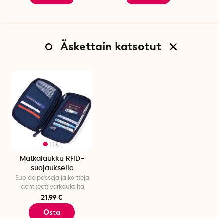
Äskettain katsotut
Matkalaukku RFID-
suojauksella
Suojaa passeja ja kortteja
identiteettivarkauksilta
21.99 €
Osta