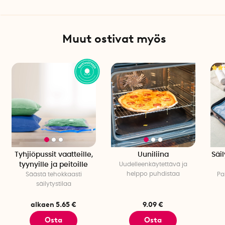
Muut ostivat myös
Tyhjiöpussit vaatteille,
Uuniliina
Säi
tyynyille ja peitoille
Uudelleenkäytettävä ja
helppo puhdistaa
Säästä tehokkaasti
Pa
säilytystilaa
alkaen 5.65 €
9.09 €
Osta
Osta