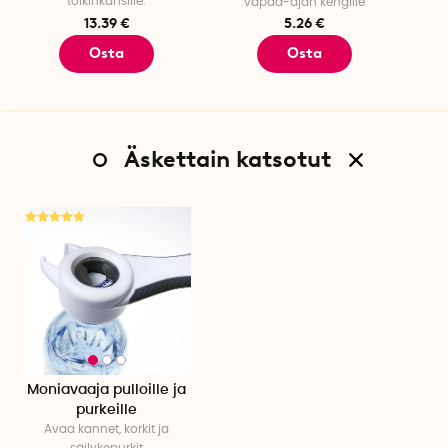
tölkinkansille.
vapaa-ajan kengille
13.39 €
5.26 €
Osta
Osta
Äskettain katsotut
Moniavaaja pulloille ja
purkeille
Avaa kannet, korkit ja