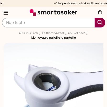
Nopea toimitus & yksilöllinen palvelu
Alkuun
Koti
Keittiötarvikkeet
Apuvälineet
Moniavaaja pulloille ja purkeille