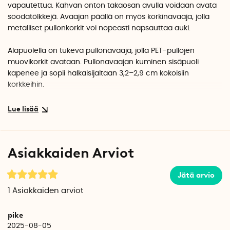
vapautettua. Kahvan onton takaosan avulla voidaan avata
soodatölkkejä. Avaajan päällä on myös korkinavaaja, jolla
metalliset pullonkorkit voi nopeasti napsauttaa auki.
Alapuolella on tukeva pullonavaaja, jolla PET-pullojen
muovikorkit avataan. Pullonavaajan kuminen sisäpuoli
kapenee ja sopii halkaisijaltaan 3,2–2,9 cm kokoisiin
korkkeihin.
Moniavaaja on pieni ja helppo säilyttää aterinlaatikossa.
Kumisesta kahvasta saa hyvän otteen, joten avaamiseen ja
vääntämiseen saa enemmän voimaa.
Asiakkaiden Arviot
Mitat: 14,5 cm x 5,7 cm x 2,8 cm
Jätä arvio
Huom! Moniavaaja ei avaa viinipulloja ja -tölkkejä ilman
silmukkaa.
1
Asiakkaiden arviot
pike
2025-08-05