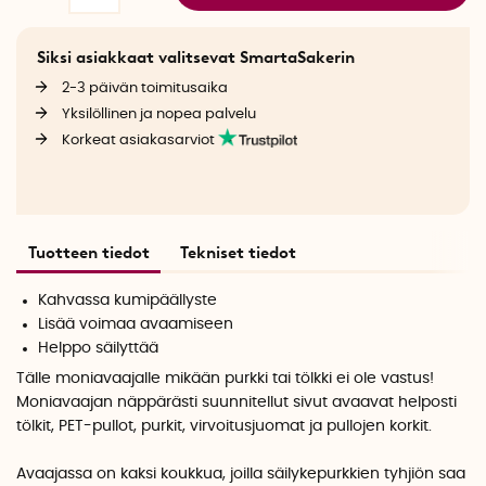
Siksi asiakkaat valitsevat SmartaSakerin
2-3 päivän toimitusaika
Yksilöllinen ja nopea palvelu
Korkeat asiakasarviot
Tuotteen tiedot
Tekniset tiedot
Kahvassa kumipäällyste
Lisää voimaa avaamiseen
Helppo säilyttää
Tälle moniavaajalle mikään purkki tai tölkki ei ole vastus!
Moniavaajan näppärästi suunnitellut sivut avaavat helposti
tölkit, PET-pullot, purkit, virvoitusjuomat ja pullojen korkit.
Avaajassa on kaksi koukkua, joilla säilykepurkkien tyhjiön saa