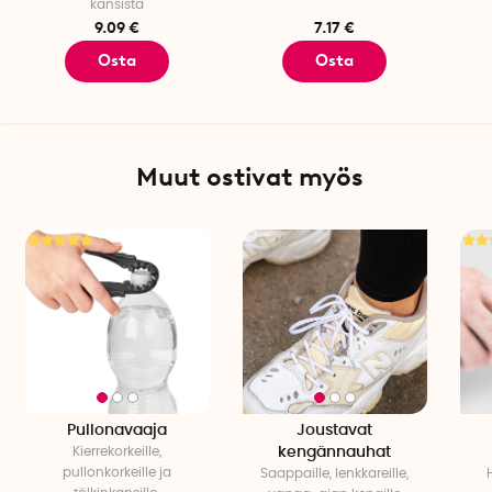
kansista
9.09 €
7.17 €
Osta
Osta
Muut ostivat myös
Pullonavaaja
Joustavat
Kierrekorkeille,
kengännauhat
pullonkorkeille ja
Saappaille, lenkkareille,