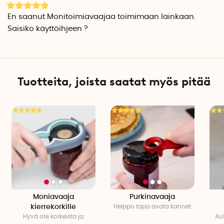
En saanut Monitoimiavaajaa toimimaan lainkaan.
Saisiko käyttöihjeen ?
Tuotteita, joista saatat myös pitää
Moniavaaja
Purkinavaaja
kierrekorkille
Helppo tapa avata kannet
Hyvä ote korkeista ja
Au