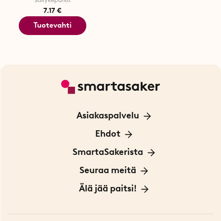
säilykepurkit
7.17 €
Tuotevahti
Asiakaspalvelu
Ota yhteyttä
Ehdot
Tietoa evästeistä
SmartaSakerista
Yksityisyydensuoja
Meistä
Seuraa meitä
Sopimusehdot
Myymälä Tukholmassa
Innovaattoriblogi
Älä jää paitsi!
Ympäristöystävälliset toimitukset
Lahjakortti