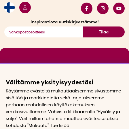
Myydyimmät tuotteet
Tarjouskulma
Katso kaikki älykkäät tuotteet
Inspiraatiota uutiskirjeestämme!
Tilaa
Välitämme yksityisyydestäsi
Käytämme evästeitä mukauttaaksemme sivustomme
sisältöä ja markkinointia sekä tarjotaksemme
parhaan mahdollisen käyttökokemuksen
verkkosivuillamme. Vahvista klikkaamalla "Hyväksy ja
sulje". Voit milloin tahansa muuttaa evästeasetuksia
kohdasta "Mukauta". Lue lisää