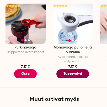
Tee näin:
1. Aseta silmukka kannen tai kierrekorkin ympärille.
2. Käännä kahvaa oikealle, kunnes silmukka on tiukka.
3. Lukitse lenkki painamalla lukkosymbolilla varustettua
rengasta alas.
4. Kierrä sitten kansi auki.
5. Avataksesi tölkinavaajan, työnnä lukkosymbolilla
varustettua rengasta ylöspäin ja käännä kahvaa
vasemmalle.
Purkinavaaja
Moniavaaja pulloille ja
Helppo tapa avata kannet
purkeille
Tekniset tiedot
Avaa kannet, korkit ja
Paino: 162 g
säilykepurkit
Pituus: 22 cm
7.17 €
7.17 €
Leveys: Noin. 4 cm
Osta
Tuotevahti
Korkeus: noin. 3,5 cm
Silmukan halkaisija: noin. 2 cm - 10 cm
Väri: Harmaa
Materiaali: ABS-muovi, PP-muovi, nailon, vehnänolki
Määrä per pakkaus: 1 kpl
Muut ostivat myös