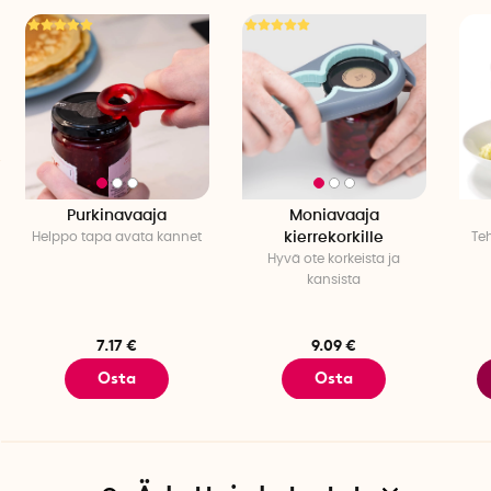
Purkinavaaja
Moniavaaja
Helppo tapa avata kannet
kierrekorkille
Te
Hyvä ote korkeista ja
kansista
7.17 €
9.09 €
Osta
Osta