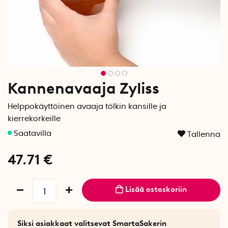
Kannenavaaja Zyliss
Helppokäyttöinen avaaja tölkin kansille ja
kierrekorkeille
Tallenna
47.71
€
Lisää ostoskoriin
Siksi asiakkaat valitsevat SmartaSakerin