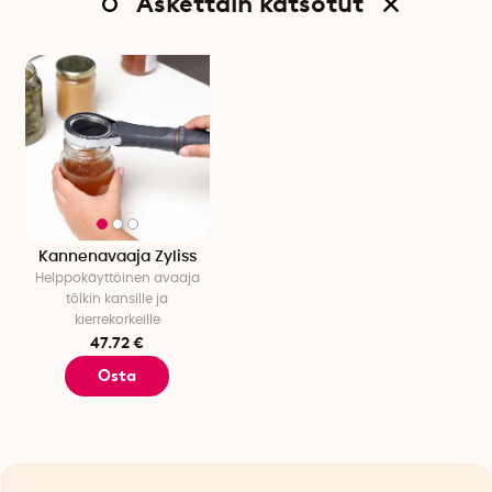
Äskettain katsotut
Kannenavaaja Zyliss
Helppokäyttöinen avaaja
tölkin kansille ja
kierrekorkeille
47.72 €
Osta