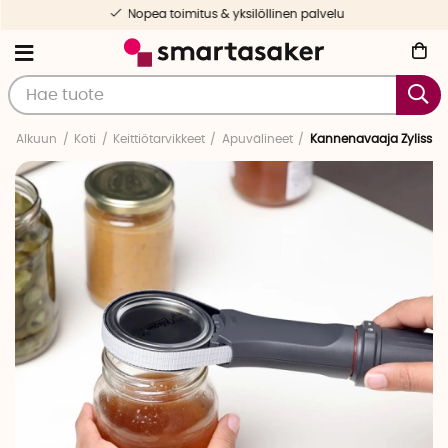
Nopea toimitus & yksilöllinen palvelu
Alkuun
Koti
Keittiötarvikkeet
Apuvälineet
Kannenavaaja Zyliss