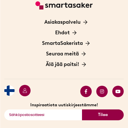
Asiakaspalvelu
Ota yhteyttä
Ehdot
Tietoa evästeistä
SmartaSakerista
Yksityisyydensuoja
Meistä
Seuraa meitä
Sopimusehdot
Myymälä Tukholmassa
Innovaattoriblogi
Älä jää paitsi!
Ympäristöystävälliset toimitukset
Lahjakortti
Myydyimmät tuotteet
Tarjouskulma
Katso kaikki älykkäät tuotteet
Inspiraatiota uutiskirjeestämme!
Tilaa