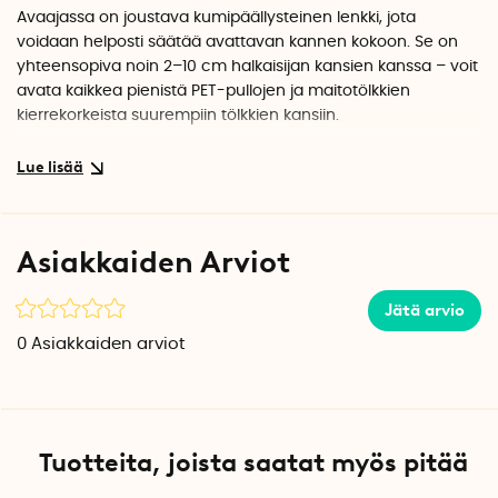
Avaajassa on joustava kumipäällysteinen lenkki, jota
voidaan helposti säätää avattavan kannen kokoon. Se on
yhteensopiva noin 2–10 cm halkaisijan kansien kanssa – voit
avata kaikkea pienistä PET-pullojen ja maitotölkkien
kierrekorkeista suurempiin tölkkien kansiin.
Kumipäällysteinen pitävä ote
Lenkissä on kumipäällysteinen sisäpuoli, joka takaa tukevan
otteen kannesta tai kierrekorkista. Tämä vähentää työkalun
liukumisriskiä käytön aikana ja antaa paremman hallinnan
Asiakkaiden Arviot
korkkia irrotettaessa. Avaaja on myös riittävän kompakti
säilytettäväksi tavallisessa keittiölaatikossa, mutta sen voi
Jätä arvio
myös ripustaa koukkuun lenkkinsä avulla.
0
Asiakkaiden arviot
Pitkä kahva antaa lisävoimaa
Pitkä kahva toimii vipuvartena, mikä vähentää tiukasti
suljettujen kansien avaamiseen tarvittavaa voimaa. Tämä
tekee avaajasta erityisen hyödyllisen ihmisille, joilla on
Tuotteita, joista saatat myös pitää
heikompi ote, kuten vanhuksille tai nivelongelmista kärsiville.