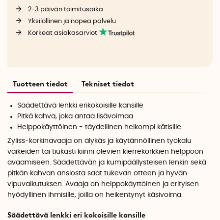
2-3 päivän toimitusaika
Yksilöllinen ja nopea palvelu
Korkeat asiakasarviot
Tuotteen tiedot
Tekniset tiedot
Säädettävä lenkki erikokoisille kansille
Pitkä kahva, joka antaa lisävoimaa
Helppokäyttöinen - täydellinen heikompi kätisille
Zyliss-korkinavaaja on älykäs ja käytännöllinen työkalu
vaikeiden tai tiukasti kiinni olevien kierrekorkkien helppoon
avaamiseen. Säädettävän ja kumipäällysteisen lenkin sekä
pitkän kahvan ansiosta saat tukevan otteen ja hyvän
vipuvaikutuksen. Avaaja on helppokäyttöinen ja erityisen
hyödyllinen ihmisille, joilla on heikentynyt käsivoima.
Säädettävä lenkki eri kokoisille kansille