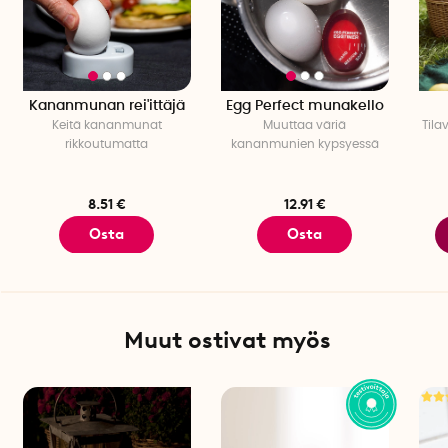
Kananmunan rei'ittäjä
Egg Perfect munakello
Keitä kananmunat
Muuttaa väriä
Tila
rikkoutumatta
kananmunien kypsyessä
8.51 €
12.91 €
Osta
Osta
Muut ostivat myös