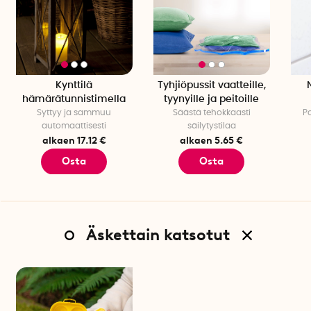
Kynttilä
Tyhjiöpussit vaatteille,
hämärätunnistimella
tyynyille ja peitoille
Syttyy ja sammuu
Säästä tehokkaasti
P
automaattisesti
säilytystilaa
alkaen 17.12 €
alkaen 5.65 €
Osta
Osta
Äskettain katsotut