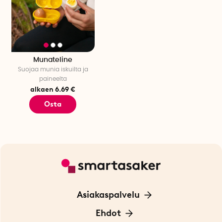
Munateline
Suojaa munia iskuilta ja
paineelta
alkaen 6.69 €
Osta
Asiakaspalvelu
Ota yhteyttä
Ehdot