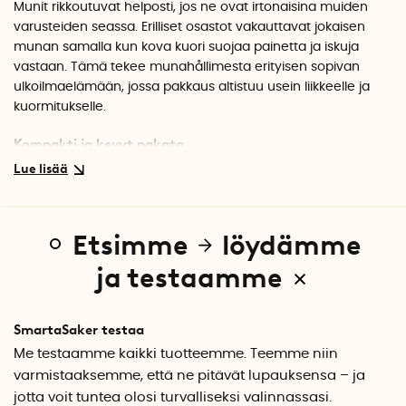
Munit rikkoutuvat helposti, jos ne ovat irtonaisina muiden
varusteiden seassa. Erilliset osastot vakauttavat jokaisen
munan samalla kun kova kuori suojaa painetta ja iskuja
vastaan. Tämä tekee munahållimesta erityisen sopivan
ulkoilmaelämään, jossa pakkaus altistuu usein liikkeelle ja
kuormitukselle.
Kompakti ja kevyt pakata
Kompakti muotoilu tarkoittaa, että munahållin vie
minimimäärän tilaa muiden varusteiden joukossa. Alhainen
paino ei lisää turhaa painoa, mikä on etu, kun haluat pakata
älykkäästi ja tehokkaasti.
Etsimme
löydämme
Tekniset tiedot
ja testaamme
Materiaalit: PP-muovi
Väri: Keltainen
Mitat, 2 munaa: Noin 16×8×7,5 cm
SmartaSaker testaa
Mitat, 6 munaa: Noin 26,5×15×5 cm
Me testaamme kaikki tuotteemme. Teemme niin
Kappalemäärä pakkauksessa: 1
varmistaaksemme, että ne pitävät lupauksensa – ja
jotta voit tuntea olosi turvalliseksi valinnassasi.