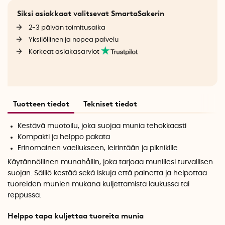
Siksi asiakkaat valitsevat SmartaSakerin
2-3 päivän toimitusaika
Yksilöllinen ja nopea palvelu
Korkeat asiakasarviot
Tuotteen tiedot
Tekniset tiedot
Kestävä muotoilu, joka suojaa munia tehokkaasti
Kompakti ja helppo pakata
Erinomainen vaellukseen, leirintään ja piknikille
Käytännöllinen munahållin, joka tarjoaa munillesi turvallisen
suojan. Säiliö kestää sekä iskuja että painetta ja helpottaa
tuoreiden munien mukana kuljettamista laukussa tai
reppussa.
Helppo tapa kuljettaa tuoreita munia