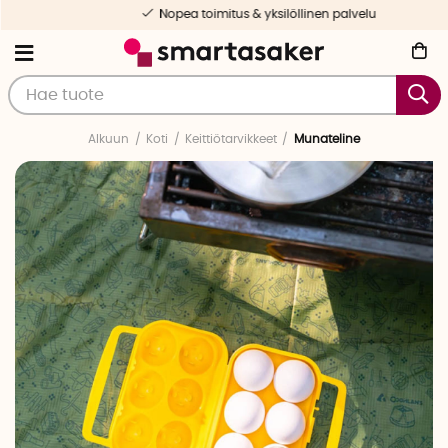
Nopea toimitus & yksilöllinen palvelu
Alkuun
Koti
Keittiötarvikkeet
Munateline