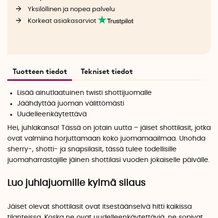
Yksilöllinen ja nopea palvelu
Korkeat asiakasarviot
Tuotteen tiedot
Tekniset tiedot
Lisää ainutlaatuinen twisti shottijuomalle
Jäähdyttää juoman välittömästi
Uudelleenkäytettävä
Hei, juhlakansa! Tässä on jotain uutta – jäiset shottilasit, jotka
ovat valmiina horjuttamaan koko juomamaailmaa. Unohda
sherry-, shotti- ja snapsilasit, tässä tulee todellisille
juomaharrastajille jäinen shottilasi vuoden jokaiselle päivälle.
Luo juhlajuomille kylmä silaus
Jäiset olevat shottilasit ovat itsestäänselvä hitti kaikissa
tilanteissa. Koska ne ovat uudelleenkäytettäviä, ne sopivat