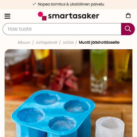
Nopea toimitus & yksilöllinen palvelu
Alkuun
Juhlapäivät
Juhlat
Muotti jääshottilaseille