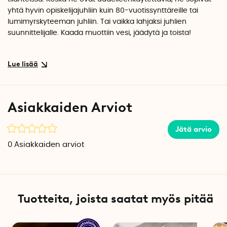
yhtä hyvin opiskelijajuhliin kuin 80-vuotissynttäreille tai
lumimyrskyteeman juhliin. Tai vaikka lahjaksi juhlien
suunnittelijalle. Kaada muottiin vesi, jäädytä ja toista!
Smartan työntekijöiden vinkit ja niksit
Kun täytät muotin vedellä, varmista, että täytät sen
reunaan asti. Näin laseille tulee kiinteät pohjat, jotka
kestävät pidempään.
Asiakkaiden Arviot
Jotta pohja olisi mahdollisimman tasainen ja laseista ei
tulisi vinoja, on myös tärkeää, että muotti asetetaan
Jätä arvio
tasaiselle alustalle pakastimeen.
0
Asiakkaiden arviot
Tekniset tiedot
Leveys: 12,5 cm
Halkaisija: 4,7 cm per lasi
Tuotteita, joista saatat myös pitää
Korkeus: 6,4 cm
Pituus: 12,5 cm
Materiaali: 100 % elintarvikehyväksytty silikoni