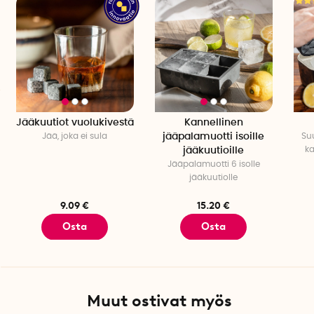
Paino: 137 g
Valmiseen shottilasiin mahtuu noin 4 cl.
Jääkuutiot vuolukivestä
Kannellinen
Jää, joka ei sula
jääpalamuotti isoille
Suu
ka
jääkuutioille
Jääpalamuotti 6 isolle
jääkuutiolle
9.09 €
15.20 €
Osta
Osta
Muut ostivat myös