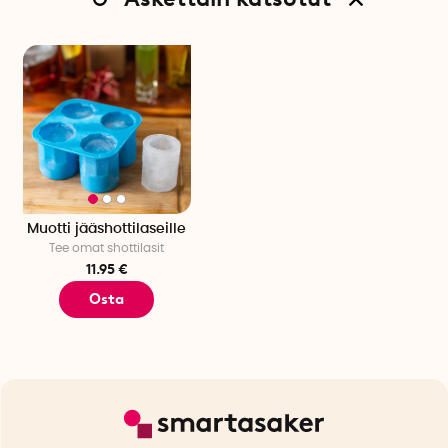
Muotti jääshottilaseille
Tee omat shottilasit
11.95 €
Osta