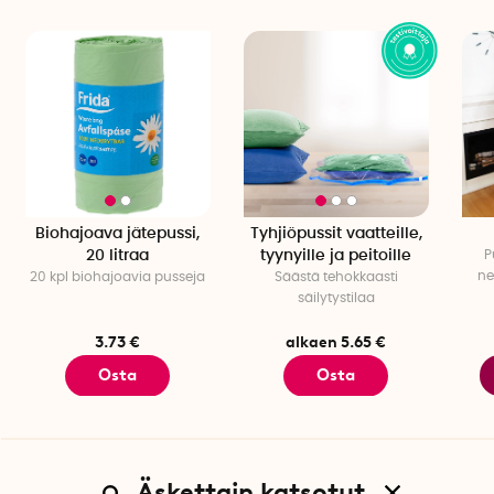
Biohajoava jätepussi,
Tyhjiöpussit vaatteille,
20 litraa
tyynyille ja peitoille
P
ne
20 kpl biohajoavia pusseja
Säästä tehokkaasti
säilytystilaa
3.73 €
alkaen 5.65 €
Osta
Osta
Äskettain katsotut