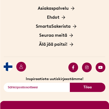
Asiakaspalvelu
Ota yhteyttä
Ehdot
Tietoa evästeistä
SmartaSakerista
Yksityisyydensuoja
Meistä
Seuraa meitä
Sopimusehdot
Myymälä Tukholmassa
Innovaattoriblogi
Älä jää paitsi!
Ympäristöystävälliset toimitukset
Lahjakortti
Myydyimmät tuotteet
Tarjouskulma
Katso kaikki älykkäät tuotteet
Inspiraatiota uutiskirjeestämme!
Tilaa