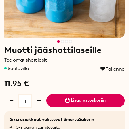
Muotti jääshottilaseille
Tee omat shottilasit
Tallenna
11.95
€
Lisää ostoskoriin
Siksi asiakkaat valitsevat SmartaSakerin
2-3 päivän toimitusaika