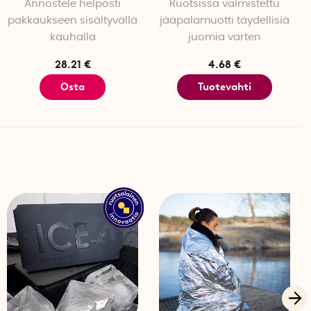
Annostele helposti
Ruotsissa valmistettu
ista ja BPA-vapaata silikonia ja muovia
pakkaukseen sisältyvällä
jääpalamuotti täydellisiä
kauhalla
juomia varten
 kpl
28.21 €
4.68 €
Osta
Tuotevahti