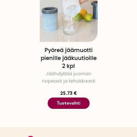
Pyöreä jäämuotti
pienille jääkuutioille
2 kpl
Jäähdyttää juoman
nopeasti ja tehokkaasti
25.73 €
Tuotevahti