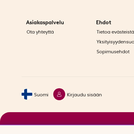
Asiakaspalvelu
Ehdot
Ota yhteyttä
Tietoa evästeist
Yksityisyydensu
Sopimusehdot
Suomi
Kirjaudu sisään