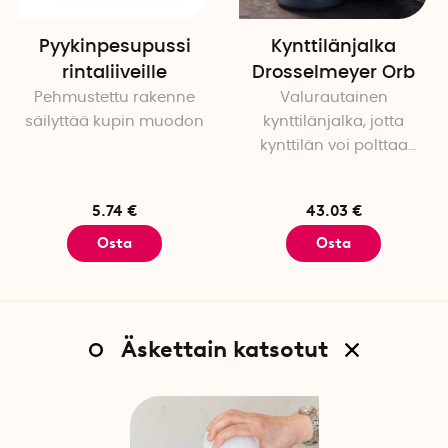
Pyykinpesupussi
Kynttilänjalka
rintaliiveille
Drosselmeyer Orb
Pehmustettu rakenne
Valurautainen
säilyttää kupin muodon
kynttilänjalka, jotta
kynttilän voi polttaa
loppuun asti
5.74 €
43.03 €
Osta
Osta
Äskettain katsotut