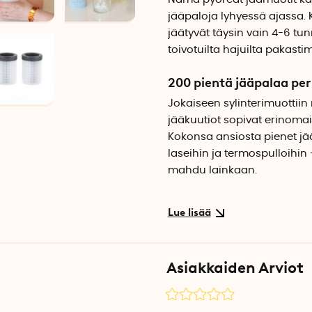
jääpaloja lyhyessä ajassa.
jäätyvät täysin vain 4-6 tun
toivotuilta hajuilta pakast
200 pientä jääpalaa per
Jokaiseen sylinterimuottiin
jääkuutiot sopivat erinomais
Kokonsa ansiosta pienet jää
laseihin ja termospulloihin -
mahdu lainkaan.
Jäämuotti nopeaan pak
Pienet jääkuutiot jäätyvät no
jääkuutiot jakautuvat myös 
tehokkaammin.
Asiakkaiden Arviot
Tiivis kansi
Pyöreässä jäämuotissa on t