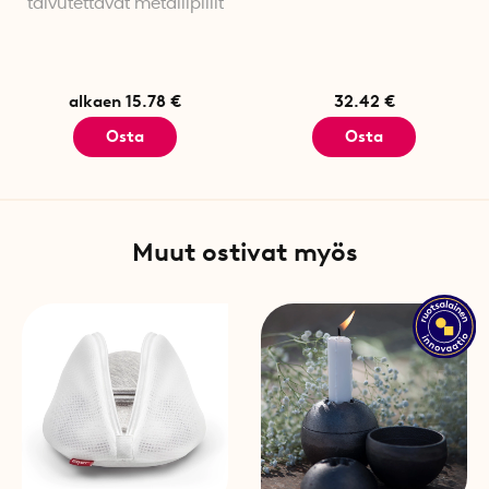
taivutettavat metallipillit
Materiaali: Elintarvikelaatu
Väri: Harmaa, valkoinen
Tiskikoneen kestävä: Kyllä
Pakkauskohtainen määrä: 2
alkaen 15.78 €
32.42 €
Osta
Osta
Muut ostivat myös