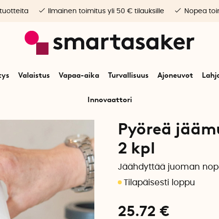
 tuotteita
Ilmainen toimitus yli 50 € tilauksille
Nopea toim
tys
Valaistus
Vapaa-aika
Turvallisuus
Ajoneuvot
Lahj
Innovaattori
n
Koti
Keittiötarvikkeet
Juomat
Pyöreä jäämuotti pienille jääkuutioill
Pyöreä jäämuo
2 kpl
Jäähdyttää juoman nope
25.72
€