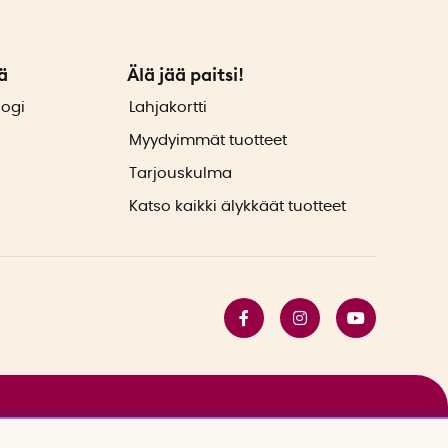
ä
Älä jää paitsi!
logi
Lahjakortti
Myydyimmät tuotteet
Tarjouskulma
Katso kaikki älykkäät tuotteet