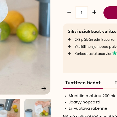
Siksi asiakkaat valit
2-3 päivän toimitusaika
Yksilöllinen ja nopea palv
Korkeat asiakasarviot
Tuotteen tiedot
T
Muottiin mahtuu 200 pie
Jäätyy nopeasti
Ei-vuotava rakenne
Nämä pyöreät jäämuotit kät