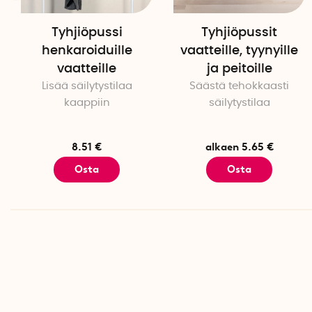
Tyhjiöpussi
Tyhjiöpussit
henkaroiduille
vaatteille, tyynyille
vaatteille
ja peitoille
Lisää säilytystilaa
Säästä tehokkaasti
kaappiin
säilytystilaa
8.51 €
alkaen 5.65 €
Osta
Osta