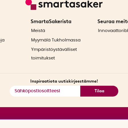
SmartaSakerista
Seuraa meit
ä
Meistä
Innovaattorib
oja
Myymälä Tukholmassa
Ympäristöystävälliset
toimitukset
Inspiraatiota uutiskirjeestämme!
Tilaa