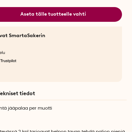
Aseta tälle tuotteelle vahti
sevat SmartaSakerin
elu
ekniset tiedot
ntä jääpalaa per muotti
evässä 2 kpl tarjoavat helpon tavan tehdä paljon pieniä