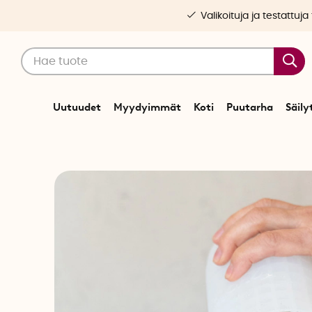
Valikoituja ja testattuja
Uutuudet
Myydyimmät
Koti
Puutarha
Säily
Alkuu