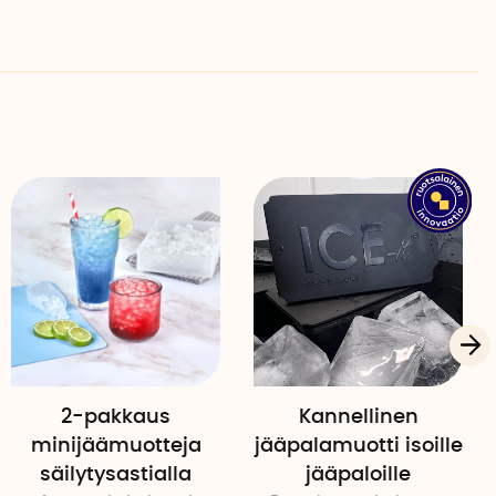
 estää myös muiden pakastimessa olevien esineiden
vaikuttamisen jään makuun.
t vedellä merkkiin asti.
alleen ja laita muotit pakastimeen 4-6 tunniksi.
 huuhtele muotit nopeasti lämpimässä vedessä.
staaksesi jääpalat.
rvikkeille turvallisesta ja BPA-vapaasta muovista ja
lista käyttää. Astianpesukoneen kestävä ja helppo
2-pakkaus
Kannellinen
minijäämuotteja
jääpalamuotti isoille
säilytysastialla
jääpaloille