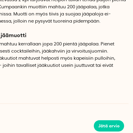
 Kumpaankin muottiin mahtuu 200 jääpalaa, jotka
nissa. Muotti on myös tiivis ja suojaa jääpaloja ei-
imessa, jolloin ne pysyvät tuoreina pidempään.
 jäämuotti
 mahtuu kerrallaan jopa 200 pientä jääpalaa. Pienet
esti cocktaileihin, jääkahviin ja virvoitusjuomiin.
kuutiot mahtuvat helposti myös kapeisiin pulloihin,
 joihin tavalliset jääkuutiot usein juuttuvat tai eivät
astamiseen
peasti ja ne on helppoja juhlissa tai illanvietoissa. Pienet
tasaisemmin lasissa, jolloin juomasi jäähtyy
Jätä arvio
iivis rakenne, joka estää vuodot myös vaakasuorassa