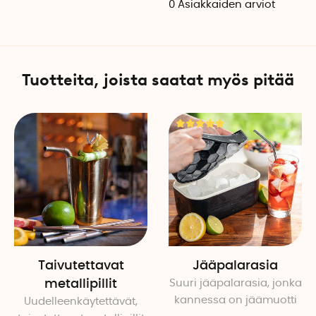
0
Asiakkaiden arviot
säilytettäessä. Suojakansi
hajujen tunkeutumisen ja 
Tee näin
Tuotteita, joista saatat myös pitää
1. Irrota kansi ja täytä muoti
2. Aseta kansi takaisin paik
3. Poistaaksesi jääpalaset
4. Paina muottien sivua poi
Kestävät materiaalit
Muotit on valmistettu elinta
silikonista, joita on turval
puhdistaa.
Tekniset tiedot:
Taivutettavat
Jääpalarasia
Paino: 197 g per jäämuotti
metallipillit
Suuri jääpalarasia, jonka
Pituus: 11,5 cm
kannessa on jäämuotti
Uudelleenkäytettävät,
Halkaisija: 9 cm