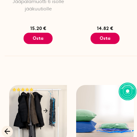
Jääpalamuotti 6 isolle
jääkuutiolle
15.20 €
14.82 €
Osta
Osta