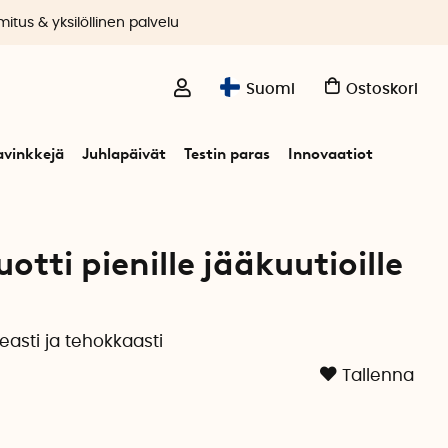
itus & yksilöllinen palvelu
Suomi
Ostoskori
avinkkejä
Juhlapäivät
Testin paras
Innovaatiot
e 2 kpl
tti pienille jääkuutioille
asti ja tehokkaasti
Tallenna