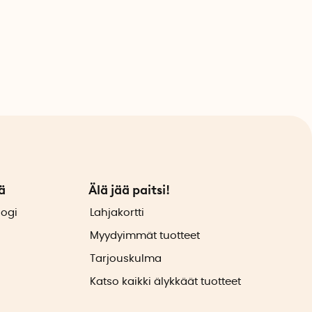
ä
Älä jää paitsi!
logi
Lahjakortti
Myydyimmät tuotteet
Tarjouskulma
Katso kaikki älykkäät tuotteet