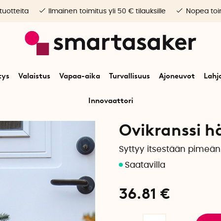
 tuotteita
Ilmainen toimitus yli 50 € tilauksille
Nopea toim
tys
Valaistus
Vapaa-aika
Turvallisuus
Ajoneuvot
Lahj
Innovaattori
Juhlapäivät
Adventtiaika ja joulu
Jouluvalot
Ovikranssi hämärätunn
Ovikranssi h
Syttyy itsestään pimeän 
36.81
€