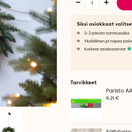
Siksi asiakkaat valit
2-3 päivän toimitusaika
Yksilöllinen ja nopea palv
Korkeat asiakasarviot
Tarvikkeet
Paristo A
6.21 €