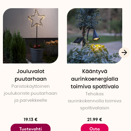
Jouluvalot
Kääntyvä
puutarhaan
aurinkoenergialla
Paristokäyttöinen
toimiva spottivalo
joulukoriste puutarhaan
Tehokas
ja parvekkeelle
aurinkokennolla toimiva
spottivalaisin
19.13 €
21.99 €
Tuotevahti
Osta