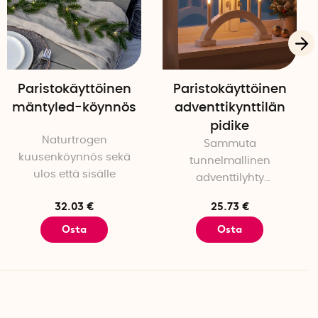
Paristokäyttöinen
Paristokäyttöinen
mäntyled-köynnös
adventtikynttilän
pidike
Naturtrogen
Sammuta
kuusenköynnös sekä
tunnelmallinen
ulos että sisälle
adventtilyhty
langattomalla
32.03 €
25.73 €
suunnittelulla
Osta
Osta