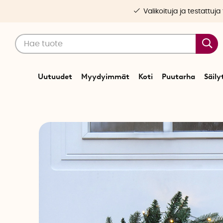
Valikoituja ja testattuja
Uutuudet
Myydyimmät
Koti
Puutarha
Säily
Alkuun