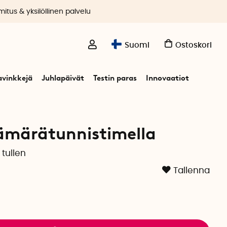
itus & yksilöllinen palvelu
Suomi
Ostoskori
avinkkejä
Juhlapäivät
Testin paras
Innovaatiot
istimella
ämärätunnistimella
tullen
Tallenna