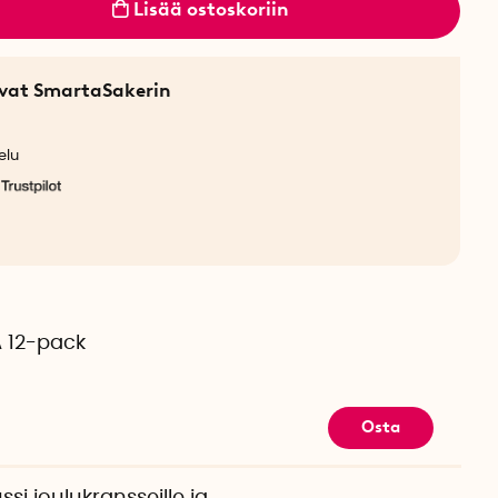
Lisää ostoskoriin
sevat SmartaSakerin
elu
A 12-pack
Osta