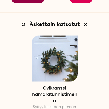
Äskettain katsotut
Ovikranssi
hämärätunnistimell
a
Syttyy itsestään pimeän