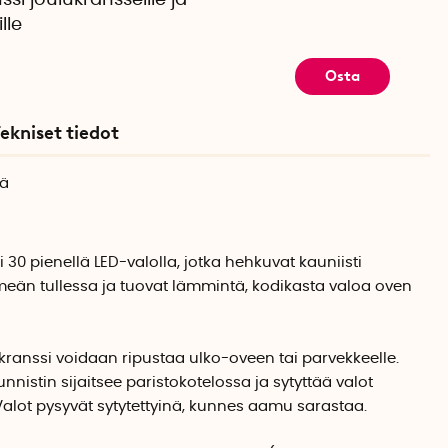
ssi joulukransseille ja
lle
Osta
ekniset tiedot
sä
 30 pienellä LED-valolla, jotka hehkuvat kauniisti
meän tullessa ja tuovat lämmintä, kodikasta valoa oven
ikranssi voidaan ripustaa ulko-oveen tai parvekkeelle.
istin sijaitsee paristokotelossa ja sytyttää valot
Valot pysyvät sytytettyinä, kunnes aamu sarastaa.