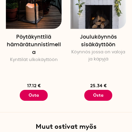
Pöytäkynttilä
Jouluköynnös
hämärätunnistimell
sisäkäyttöön
a
Köynnös jossa on valoja
ja käpyjä
Kynttilät ulkokäyttöön
17.12 €
25.34 €
Osta
Osta
Muut ostivat myös