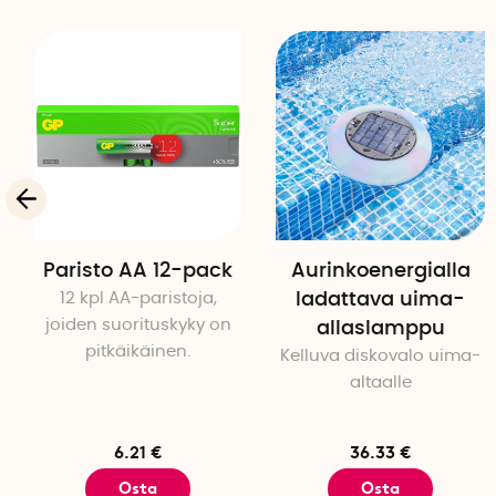
Paristo AA 12-pack
Aurinkoenergialla
12 kpl AA-paristoja,
ladattava uima-
joiden suorituskyky on
allaslamppu
pitkäikäinen.
Kelluva diskovalo uima-
altaalle
6.21 €
36.33 €
Osta
Osta