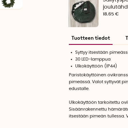
Säilytyspu
joulutähdi
18.65 €
Tuotteen tiedot
T
Syttyy itsestään pimeäs
30 LED-lamppua
Ulkokäyttöön (IP44)
Paristokäyttöinen ovikranssi
pimeässä. Valot syttyvät pi
edustalle.
Ulkokäyttöön tarkoitettu ov
Sisäänrakennettu hämärätunn
itsestään pimeän tullessa. 