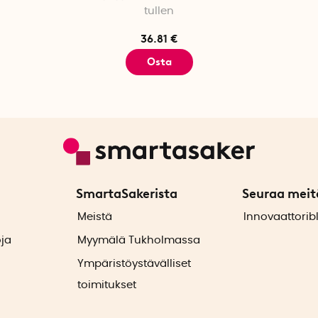
tullen
36.81 €
Osta
SmartaSakerista
Seuraa meit
ä
Meistä
Innovaattorib
oja
Myymälä Tukholmassa
Ympäristöystävälliset
toimitukset