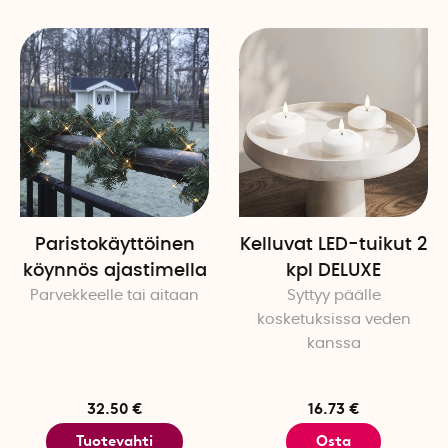
Paristokäyttöinen
Kelluvat LED-tuikut 2
köynnös ajastimella
kpl DELUXE
Parvekkeelle tai aitaan
Syttyy päälle
kosketuksissa veden
kanssa
32.50 €
16.73 €
Tuotevahti
Osta