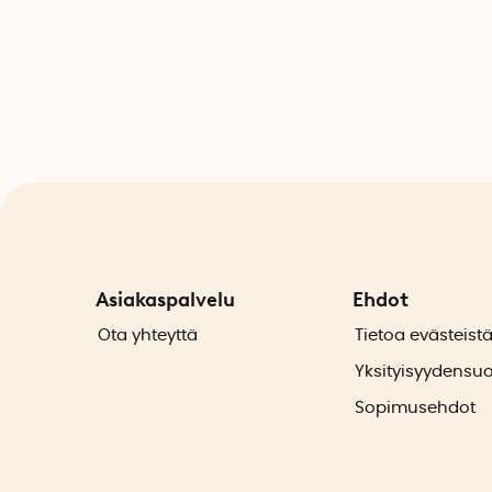
Asiakaspalvelu
Ehdot
Ota yhteyttä
Tietoa evästeist
Yksityisyydensu
Sopimusehdot