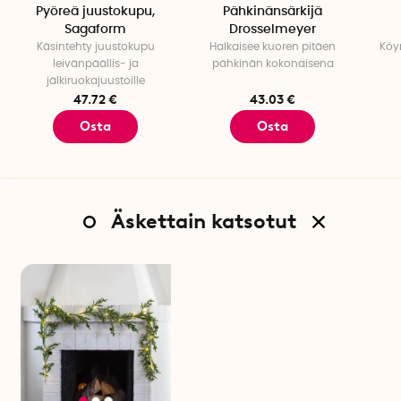
Pyöreä juustokupu,
Pähkinänsärkijä
Sagaform
Drosselmeyer
Käsintehty juustokupu
Halkaisee kuoren pitäen
Köy
leivänpäällis- ja
pähkinän kokonaisena
jälkiruokajuustoille
47.72 €
43.03 €
Osta
Osta
Äskettain katsotut