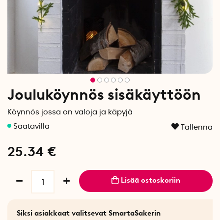
Jouluköynnös sisäkäyttöön
Köynnös jossa on valoja ja käpyjä
Tallenna
25.34
€
Lisää ostoskoriin
Siksi asiakkaat valitsevat SmartaSakerin