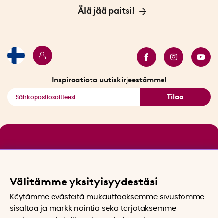
Sopimusehdot
Myymälä Tukholmassa
Innovaattoriblogi
Älä jää paitsi!
Ympäristöystävälliset toimitukset
Lahjakortti
Myydyimmät tuotteet
Tarjouskulma
Katso kaikki älykkäät tuotteet
Inspiraatiota uutiskirjeestämme!
Tilaa
Välitämme yksityisyydestäsi
Käytämme evästeitä mukauttaaksemme sivustomme
sisältöä ja markkinointia sekä tarjotaksemme