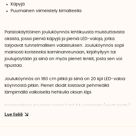
Käpyjä
Puumainen viimeistely kimalteella
Paristokäyttöinen jouluköynnös lehtikuusta muistuttavista
oksista, jossa pieniä käpyjä ja pieniä LED-valoja, jotka
tarjoavat tunnelmallisen valaistuksen. Jouluköynnös sopii
mainiosti koristeeksi kamiinanreunaan, kirjahyllyyn tai
joulupöytään ja siinä on myös pienet lenkit, josta sen voi
ripustaa.
Jouluköynnös on 180 cm pitkä ja siinä on 20 kpl LED-valoa
köynnöstä pitkin. Pienet diodit loistavat pehmeällä
lämpimällä valkoisella hehkulla oksan läpi.
Koristeellinen köynnös toimii 2 kpl AA-paristolla (eivät sisälly),
jotka asetetaan pieneen paristokoteloon. Paristokotelossa
on ON/OFF-painike, jolla kytket valot päälle ja pois.
Jouluköynnös soveltuu vain sisäkäyttöön.