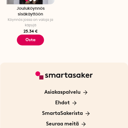
Jouluköynnös
sisäkäyttöön
Köynnös jossa on valoja ja
käpyjä
25.34 €
Osta
Asiakaspalvelu
Ota yhteyttä
Ehdot
Tietoa evästeistä
SmartaSakerista
Yksityisyydensuoja
Meistä
Seuraa meitä