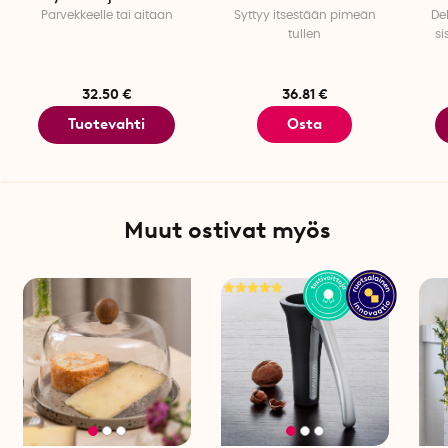
Parvekkeelle tai aitaan
Syttyy itsestään pimeän
De
tullen
si
32.50 €
36.81 €
Tuotevahti
Osta
Muut ostivat myös