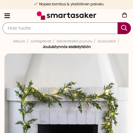
Nopea toimitus & yksilöllinen palvelu
Alkuun
Juhlapäivät
Adventtiaika ja joulu
Jouluvalot
Jouluköynnös sisäkäyttöön