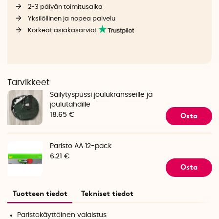
2-3 päivän toimitusaika
Yksilöllinen ja nopea palvelu
Korkeat asiakasarviot
Tarvikkeet
Säilytyspussi joulukransseille ja
joulutähdille
Osta
18.65 €
Paristo AA 12-pack
6.21 €
Osta
Tuotteen tiedot
Tekniset tiedot
Paristokäyttöinen valaistus