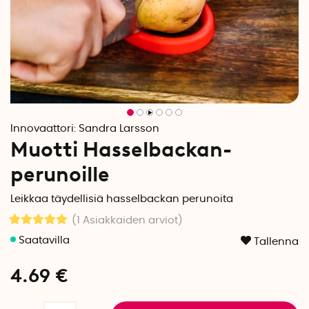
Innovaattori:
Sandra Larsson
Muotti Hasselbackan-
perunoille
Leikkaa täydellisiä hasselbackan perunoita
(1
Asiakkaiden arviot
)
Tallenna
4.69
€