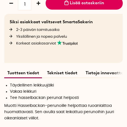
Lisää ostoskoriin
Siksi asiakkaat valitsevat SmartaSakerin
2-3 päivän toimitusaika
Yksilöllinen ja nopea palvelu
Korkeat asiakasarviot
Tuotteen tiedot
Tekniset tiedot
Tietoja innovaattori
Täydellinen leikkuujälki
Vakaa leikkuri
Tee hasselbackan perunat helposti
Muotti Hasselbackan-perunoille helpottaa ruoanlaittoa
huomattavasti. Sen avulla saat leikattua perunoihin juuri
oikeanlaiset viillot.