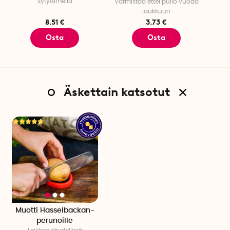
sytyttimellä
Varmistaa ettei pullo vuoda
laukkuun
8.51 €
3.73 €
Osta
Osta
Äskettain katsotut
Muotti Hasselbackan-
perunoille