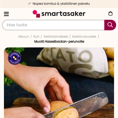
Nopea toimitus & yksilöllinen palvelu
Alkuun
Koti
Keittiötarvikkeet
Keittiövarusteet
Muotti Hasselbackan-perunoille