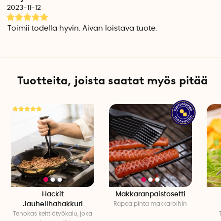
2023-11-12
Toimii todella hyvin. Aivan loistava tuote.
Tuotteita, joista saatat myös pitää
Hackit
Makkaranpaistosetti
Jauhelihahakkuri
Rapea pinta makkaroihin
Tehokas keittiötyökalu, joka