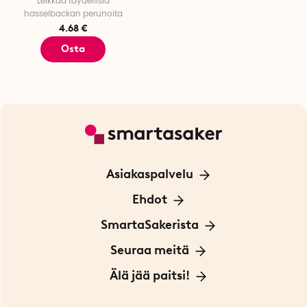
Leikkaa täydellisiä
hasselbackan perunoita
4.68 €
Osta
Asiakaspalvelu
Ota yhteyttä
Ehdot
Tietoa evästeistä
SmartaSakerista
Yksityisyydensuoja
Meistä
Seuraa meitä
Sopimusehdot
Myymälä Tukholmassa
Innovaattoriblogi
Älä jää paitsi!
Ympäristöystävälliset toimitukset
Lahjakortti