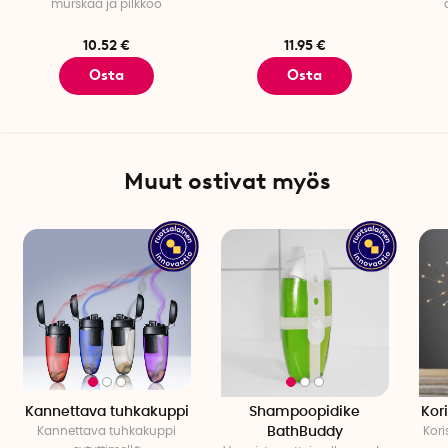
murskaa ja pilkkoo
10.52 €
11.95 €
Osta
Osta
Muut ostivat myös
Kannettava tuhkakuppi
Shampoopidike
Kori
Kannettava tuhkakuppi
BathBuddy
Kori