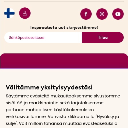
Myydyimmät tuotteet
Tarjouskulma
Katso kaikki älykkäät tuotteet
Inspiraatiota uutiskirjeestämme!
Tilaa
Välitämme yksityisyydestäsi
Käytämme evästeitä mukauttaaksemme sivustomme
sisältöä ja markkinointia sekä tarjotaksemme
parhaan mahdollisen käyttökokemuksen
verkkosivuillamme. Vahvista klikkaamalla "Hyväksy ja
sulje". Voit milloin tahansa muuttaa evästeasetuksia