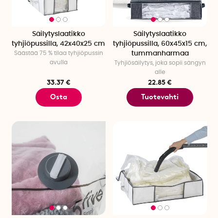
Säilytyslaatikko
Säilytyslaatikko
tyhjiöpussilla, 42x40x25 cm
tyhjiöpussilla, 60x45x15 cm,
Säästää 75 % tilaa tyhjiöpussin
tummanharmaa
avulla
Tyhjiösäilytys, joka sopii sängyn
alle
33.37 €
22.85 €
Osta
Tuotevahti