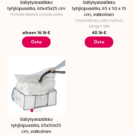
Säilytyslaatikko
Säilytyslaatikko
tyhjiöpussilla, 60x45x25 cm
tyhjiöpussilla, 65 x 50 x 15
Tiivistää tekstiilit tyhjiöpussilla
cm, valkoinen
Tyhjiösäilytys, joka mahtuu
sängyn alle
alkaen 16.16 €
40.16 €
Osta
Osta
Säilytyslaatikko
tyhjiöpussilla, 65x50x25
cm, valkoinen