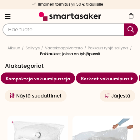
50 € tilauksille
Nopea toimitus & yksi
Alkuun
Säilytys
Vaatekaappivarasto
Pakkaus tyhjö säilytys
Pakkaukset, joissa on tyhjöpussit
Alakategoriat
Kompakteja vakuumipusseja
Korkeat vakuumipussit
Näytä suodattimet
Järjestä