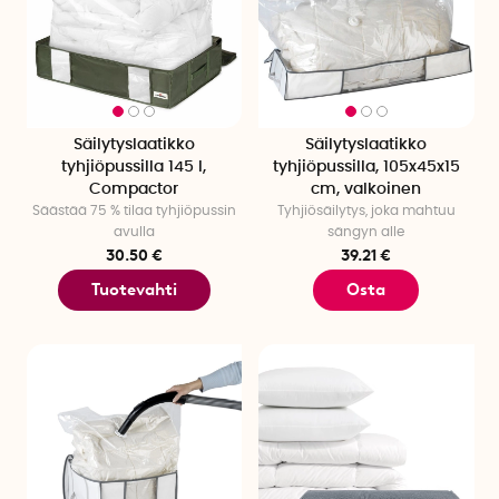
Säilytyslaatikko
Säilytyslaatikko
tyhjiöpussilla 145 l,
tyhjiöpussilla, 105x45x15
Compactor
cm, valkoinen
Säästää 75 % tilaa tyhjiöpussin
Tyhjiösäilytys, joka mahtuu
avulla
sängyn alle
30.50 €
39.21 €
Tuotevahti
Osta