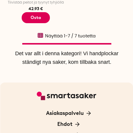
Tiivistää peitot ja tyynyt tyhjiöllä
42.93 €
Osta
Näyttää
1-7
/
7
tuotetta
Det var allt i denna kategori! Vi handplockar
ständigt nya saker, kom tillbaka snart.
Asiakaspalvelu
Ota yhteyttä
Ehdot