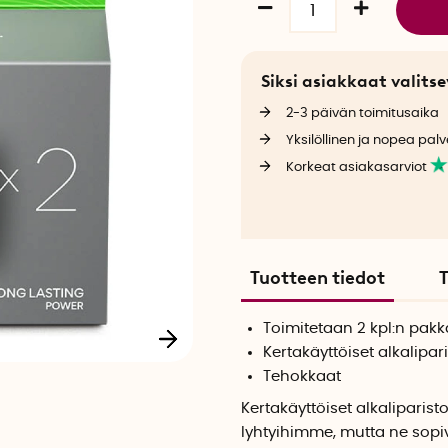
Siksi asiakkaat valit
2-3 päivän toimitusaika
Yksilöllinen ja nopea palv
Korkeat asiakasarviot
Tuotteen tiedot
T
Toimitetaan 2 kpl:n pak
Kertakäyttöiset alkalipari
Tehokkaat
Kertakäyttöiset alkaliparist
lyhtyihimme, mutta ne sopi