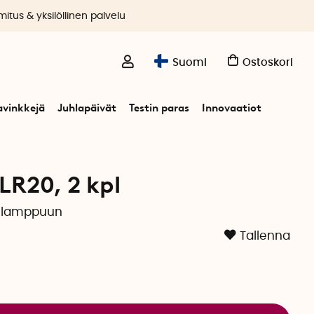
itus & yksilöllinen palvelu
Suomi
Ostoskori
avinkkejä
Juhlapäivät
Testin paras
Innovaatiot
 LR20, 2 kpl
kulamppuun
Tallenna