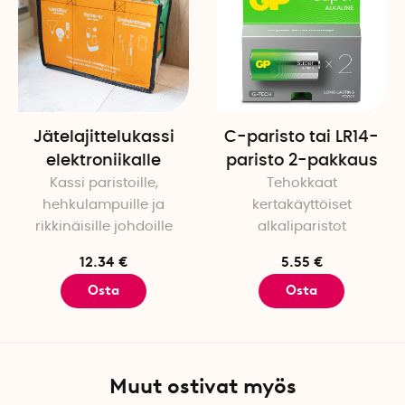
Jätelajittelukassi
C-paristo tai LR14-
elektroniikalle
paristo 2-pakkaus
Kassi paristoille,
Tehokkaat
hehkulampuille ja
kertakäyttöiset
rikkinäisille johdoille
alkaliparistot
12.34 €
5.55 €
Osta
Osta
Muut ostivat myös