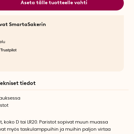
Aseta tälle tuotteelle vahti
sevat SmartaSakerin
elu
ekniset tiedot
kauksessa
stot
ot, koko D tai LR20. Paristot sopivat muun muassa
vat myös taskulamppuihin ja muihin paljon virtaa