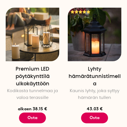
Premium LED
Lyhty
pöytäkynttilä
hämärätunnistimell
ulkokäyttöön
a
Kodikasta tunnelmaa ja
Kaunis lyhty, joka syttyy
valoa terassille
hämärän tullen
alkaen 38.15 €
43.03 €
Osta
Osta