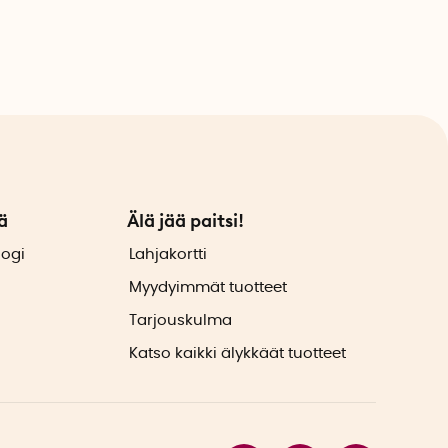
ä
Älä jää paitsi!
logi
Lahjakortti
Myydyimmät tuotteet
Tarjouskulma
Katso kaikki älykkäät tuotteet