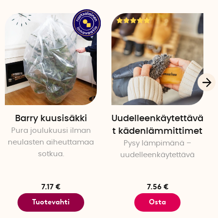
Barry kuusisäkki
Uudelleenkäytettävä
Pura joulukuusi ilman
t kädenlämmittimet
neulasten aiheuttamaa
Pysy lämpimänä –
sotkua.
uudelleenkäytettävä
7.17 €
7.56 €
Tuotevahti
Osta