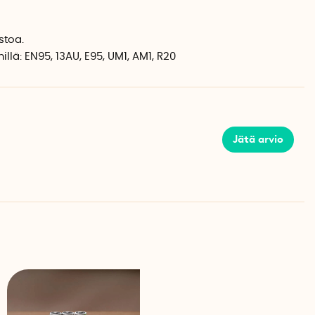
stoa.
lä: EN95, 13AU, E95, UM1, AM1, R20
Jätä arvio