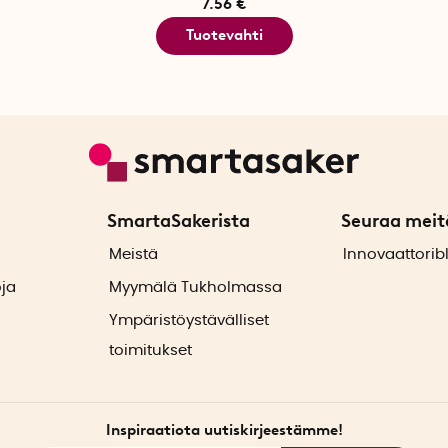
7.56 €
Tuotevahti
SmartaSakerista
Seuraa meit
ä
Meistä
Innovaattorib
oja
Myymälä Tukholmassa
Ympäristöystävälliset
toimitukset
Inspiraatiota uutiskirjeestämme!