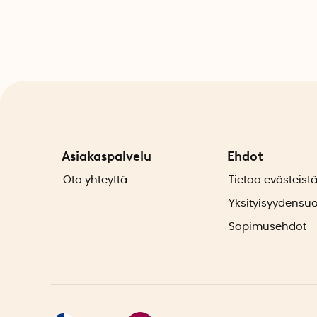
Asiakaspalvelu
Ehdot
Ota yhteyttä
Tietoa evästeist
Yksityisyydensu
Sopimusehdot