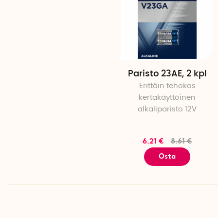
Paristo 23AE, 2 kpl
Erittäin tehokas
kertakäyttöinen
alkaliparisto 12V
6.21 €
8.61 €
Osta