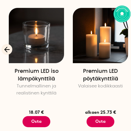
Premium LED iso
Premium LED
lämpökynttilä
pöytäkynttilä
Tunnelmallinen ja
Valaisee kodikkaasti
realistinen kynttilä
18.07 €
alkaen 25.73 €
Osta
Osta