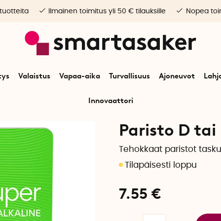
 tuotteita
Ilmainen toimitus yli 50 € tilauksille
Nopea toim
tys
Valaistus
Vapaa-aika
Turvallisuus
Ajoneuvot
Lahj
Innovaattori
Alkuun
paristot
Paristo D tai LR20, 2 kpl
Paristo D tai
Tehokkaat paristot tas
7.55
€