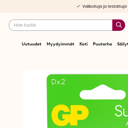
Valikoituja ja testattuja
Uutuudet
Myydyimmät
Koti
Puutarha
Säily