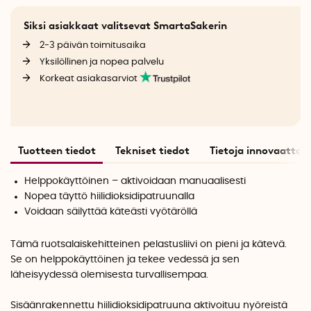
Siksi asiakkaat valitsevat SmartaSakerin
2-3 päivän toimitusaika
Yksilöllinen ja nopea palvelu
Korkeat asiakasarviot
Tuotteen tiedot
Tekniset tiedot
Tietoja innovaattori
Helppokäyttöinen – aktivoidaan manuaalisesti
Nopea täyttö hiilidioksidipatruunalla
Voidaan säilyttää käteästi vyötäröllä
Tämä ruotsalaiskehitteinen pelastusliivi on pieni ja kätevä.
Se on helppokäyttöinen ja tekee vedessä ja sen
läheisyydessä olemisesta turvallisempaa.
Sisäänrakennettu hiilidioksidipatruuna aktivoituu nyöreistä