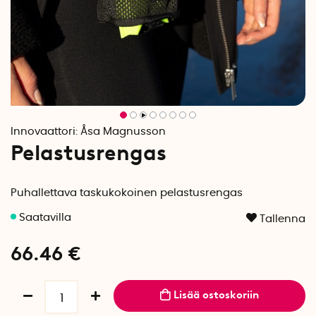
Innovaattori:
Åsa Magnusson
Pelastusrengas
Puhallettava taskukokoinen pelastusrengas
Tallenna
66.46
€
Lisää ostoskoriin