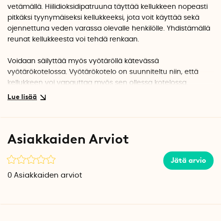
vetämällä. Hiilidioksidipatruuna täyttää kellukkeen nopeasti
pitkäksi tyynymäiseksi kellukkeeksi, jota voit käyttää sekä
ojennettuna veden varassa olevalle henkilölle. Yhdistämällä
reunat kellukkeesta voi tehdä renkaan.
Voidaan säilyttää myös vyötäröllä kätevässä
vyötärökotelossa. Vyötärökotelo on suunniteltu niin, että
kellukkeen voi vapauttaa myös sen ollessa kotelossa.
Koteloon on kiinnitetty pilli, jota voi käyttää ilmoittamaan
hädästä.
Käytön jälkeen kelluke voidaan tyhjentää ja
Asiakkaiden Arviot
hiilidioksidipatruuna täyttää uudelleen. Kelluke tyhjennetään
avaamalla venttiili rullaamalla putki. Vaikka
pelastuskelluketta ei olisi käytetty, hiilidioksidipatruuna tulee
Jätä arvio
vaihtaa kerran vuodessa.
0
Asiakkaiden arviot
Pelastusliivi on valmistettu kestävästä nailonista, ja se
painaa vain 500 grammaa. Täytettynä kellukkeella on 60
Newtonin kantokyky, minkä ansiosta se pitää myös aikuisen