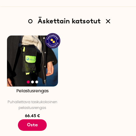
Äskettain katsotut
Pelastusrengas
Puhallettava taskukokoinen
pelastusrengas
66.45 €
Osta