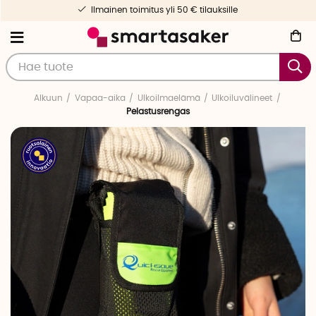
Ilmainen toimitus yli 50 € tilauksille
Alkuun
Vapaa-aika
Ulkoilmaelämä
Ulkoiluvälineet
Pelastusrengas