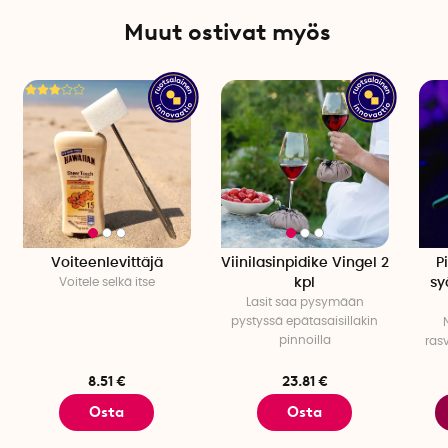
Muut ostivat myös
Voiteenlevittäjä
Viinilasinpidike Vingel 2
P
Voitele selkä itse
kpl
sy
Lasit saa pysymään
pystyssä epätasaisillakin
pinnoilla
rasv
8.51 €
23.81 €
Osta
Osta