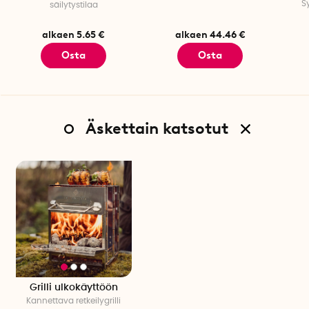
S
säilytystilaa
alkaen 5.65 €
alkaen 44.46 €
Osta
Osta
Äskettain katsotut
Grilli ulkokäyttöön
Kannettava retkeilygrilli