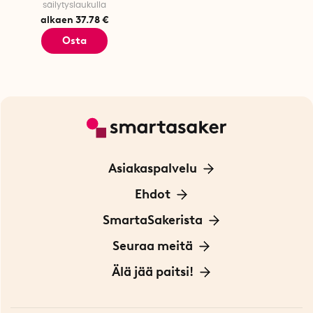
säilytyslaukulla
alkaen 37.78 €
Osta
Asiakaspalvelu
Ota yhteyttä
Ehdot
Tietoa evästeistä
SmartaSakerista
Yksityisyydensuoja
Meistä
Seuraa meitä
Sopimusehdot
Myymälä Tukholmassa
Innovaattoriblogi
Älä jää paitsi!
Ympäristöystävälliset toimitukset
Lahjakortti