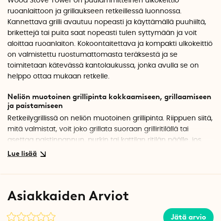
Wood Stove Tower on puulämmitteinen ulkokeittiö
ruoanlaittoon ja grillaukseen retkeillessä luonnossa.
Kannettava grilli avautuu nopeasti ja käyttämällä puuhiiltä,
brikettejä tai puita saat nopeasti tulen syttymään ja voit
aloittaa ruoanlaiton. Kokoontaitettava ja kompakti ulkokeittiö
on valmistettu ruostumattomasta teräksestä ja se
toimitetaan kätevässä kantolaukussa, jonka avulla se on
helppo ottaa mukaan retkelle.
Neliön muotoinen grillipinta kokkaamiseen, grillaamiseen
ja paistamiseen
Retkeilygrillissä on neliön muotoinen grillipinta. Riippuen siitä,
mitä valmistat, voit joko grillata suoraan grilliritilällä tai
asettaa paistinpannun, purkin tai kattilan ritilän päälle, jos
haluat sen sijaan paistaa tai keittää ruokaa.
Miten ulkokeittiössä valmistetaan ruokaa
Muutamalla yksinkertaisella vaiheella avaat ulkokeittiön,
Asiakkaiden Arviot
laitat poltettavan materiaalin sisään ja voit sitten aloittaa
ruoanvalmistuksen.
Jätä arvio