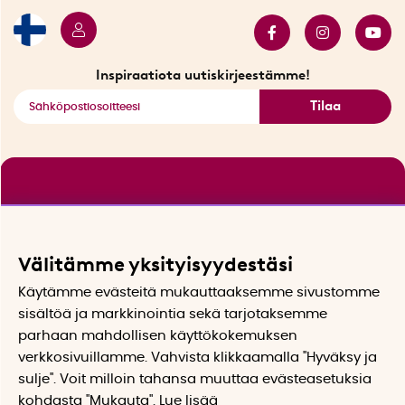
Myydyimmät tuotteet
Tarjouskulma
Katso kaikki älykkäät tuotteet
Inspiraatiota uutiskirjeestämme!
Tilaa
Välitämme yksityisyydestäsi
Käytämme evästeitä mukauttaaksemme sivustomme
sisältöä ja markkinointia sekä tarjotaksemme
parhaan mahdollisen käyttökokemuksen
verkkosivuillamme. Vahvista klikkaamalla "Hyväksy ja
sulje". Voit milloin tahansa muuttaa evästeasetuksia
kohdasta "Mukauta". Lue lisää