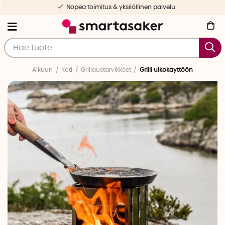
Nopea toimitus & yksilöllinen palvelu
Alkuun
Koti
Grillaustarvikkeet
Grilli ulkokäyttöön