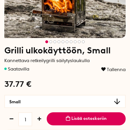
Grilli ulkokäyttöön, Small
Kannettava retkeilygrilli säilytyslaukulla
Tallenna
37.77
€
Small
Lisää ostoskoriin