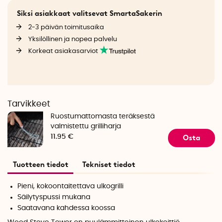
Siksi asiakkaat valitsevat SmartaSakerin
2-3 päivän toimitusaika
Yksilöllinen ja nopea palvelu
Korkeat asiakasarviot
Tarvikkeet
Ruostumattomasta teräksestä
valmistettu grilliharja
Osta
11.95 €
Tuotteen tiedot
Tekniset tiedot
Pieni, kokoontaitettava ulkogrilli
Säilytyspussi mukana
Saatavana kahdessa koossa