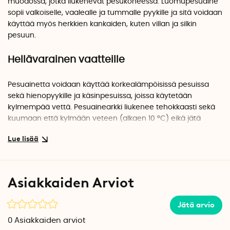
muodossa, jotka liukenevat pesukoneessa. Luomupesuaine
sopii valkoiselle, vaalealle ja tummalle pyykille ja sitä voidaan
käyttää myös herkkien kankaiden, kuten villan ja silkin
pesuun.
Hellävarainen vaatteille
Pesuainetta voidaan käyttää korkealämpöisissä pesuissa
sekä hienopyykille ja käsinpesuissa, joissa käytetään
kylmempää vettä. Pesuainearkki liukenee tehokkaasti sekä
kuumaan että kylmään veteen (alkaen 10 °C) eikä jätä
jäämiä vaatteisiin tai koneeseen. Pesuaine ei myöskään
sisällä entsyymejä, mikä tekee siitä hellävaraisemman.
Esiannosteltu pesuaine
Asiakkaiden Arviot
Pesuainearkkien käytön suurimpia etuja on se, että ne ovat
valmiiksi annosteltuja, joten pesuainetta ei voi annostella
Jätä arvio
liikaa tai liian vähän. Lisäksi pesuaineen kätevä muoto vie
0
Asiakkaiden arviot
vain vähän tilaa ja sen keveys (125 grammaa) tekee niistä