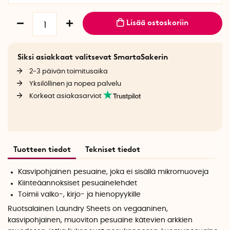
Lisää ostoskoriin
Siksi asiakkaat valitsevat SmartaSakerin
2-3 päivän toimitusaika
Yksilöllinen ja nopea palvelu
Korkeat asiakasarviot
Tuotteen tiedot
Tekniset tiedot
Kasvipohjainen pesuaine, joka ei sisällä mikromuoveja
Kiinteäannoksiset pesuainelehdet
Toimii valko-, kirjo- ja hienopyykille
Ruotsalainen Laundry Sheets on vegaaninen,
kasvipohjainen, muoviton pesuaine kätevien arkkien