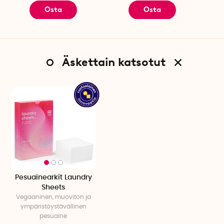
Osta
Osta
Tekniset tiedot
Pyykkiarkkien määrä: 60 kpl
Paino: 125 grammaa
Tuoksu: Valitse tuoksuton tai hajustettu pyykinpesuaine
Äskettain katsotut
(Ocean Breeze)
Sisällysluettelo
Natriumdodekyylisulfaatti, glyseroli, dekyyli, glukosidi, betaiini,
rasva-alkoholi, polyglykoli, poly(vinyylialkoholi),
Trinatriumsitraatti.
Pesuainearkit Laundry
Sheets
Vegaaninen, muoviton ja
ympäristöystävällinen
pesuaine