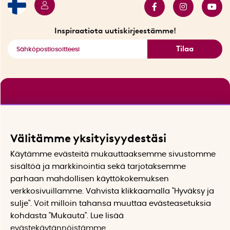
Tarjouskulma
Katso kaikki älykkäät tuotteet
Inspiraatiota uutiskirjeestämme!
Tilaa
Välitämme yksityisyydestäsi
Käytämme evästeitä mukauttaaksemme sivustomme
sisältöä ja markkinointia sekä tarjotaksemme
parhaan mahdollisen käyttökokemuksen
verkkosivuillamme. Vahvista klikkaamalla "Hyväksy ja
sulje". Voit milloin tahansa muuttaa evästeasetuksia
kohdasta "Mukauta". Lue lisää
evästekäytännöistämme
.