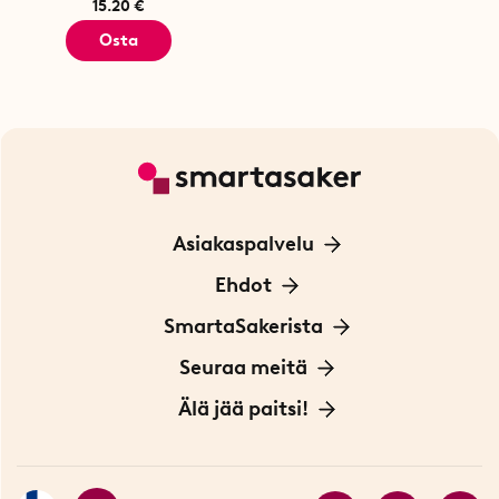
15.20 €
Osta
Asiakaspalvelu
Ota yhteyttä
Ehdot
Tietoa evästeistä
SmartaSakerista
Yksityisyydensuoja
Meistä
Seuraa meitä
Sopimusehdot
Myymälä Tukholmassa
Innovaattoriblogi
Älä jää paitsi!
Ympäristöystävälliset toimitukset
Lahjakortti
Myydyimmät tuotteet