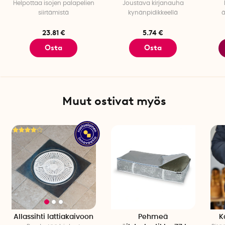
Helpottaa isojen palapelien
Joustava kirjanauha
siirtämistä
kynänpidikkeellä
ä
23.81 €
5.74 €
Osta
Osta
Muut ostivat myös
Allassihti lattiakaivoon
Pehmeä
K