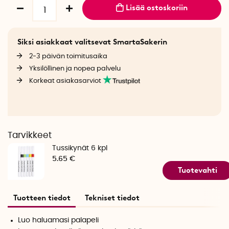
Lisää ostoskoriin
Siksi asiakkaat valitsevat SmartaSakerin
2-3 päivän toimitusaika
Yksilöllinen ja nopea palvelu
Korkeat asiakasarviot
Tarvikkeet
Tussikynät 6 kpl
5.65 €
Tuotevahti
Tuotteen tiedot
Tekniset tiedot
Luo haluamasi palapeli