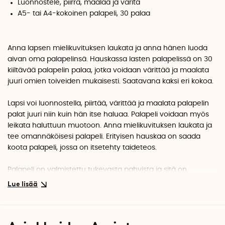
Luonnostele, piirrä, maalaa ja väritä
A5- tai A4-kokoinen palapeli, 30 palaa
Anna lapsen mielikuvituksen laukata ja anna hänen luoda
aivan oma palapelinsä. Hauskassa lasten palapelissä on 30
kiiltävää palapelin palaa, jotka voidaan värittää ja maalata
juuri omien toiveiden mukaisesti. Saatavana kaksi eri kokoa.
Lapsi voi luonnostella, piirtää, värittää ja maalata palapelin
palat juuri niin kuin hän itse haluaa. Palapeli voidaan myös
leikata haluttuun muotoon. Anna mielikuvituksen laukata ja
tee omannäköisesi palapeli. Erityisen hauskaa on saada
koota palapeli, jossa on itsetehty taideteos.
Palapeli on valmistettu tukevasta pahvista ja sitä on
saatavana kahdessa koossa.
A5-koko: 15 cm x 21 cm, 30 palaa
A4-koko: 21 cm x 30 cm, 30 palaa