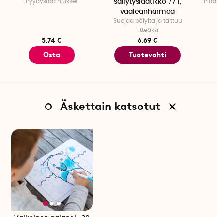
Pyydystää hiukset
säilytyslaatikko 77 l,
Pitä
vaaleanharmaa
Suojaa pölyltä ja taittuu
litteäksi
5.74 €
6.69 €
Osta
Tuotevahti
Äskettain katsotut