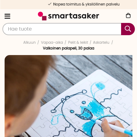
Nopea toimitus & yksilöllinen palvelu
Alkuun
Vapaa-aika
Pelit & leikit
Askartelu
Valkoinen palapeli, 30 palaa