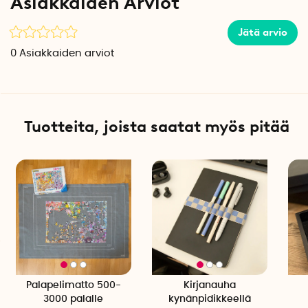
Asiakkaiden Arviot
Huom. Palapeli sisältää pieniä paloja. Ei sovellu alle 3-
vuotiaille lapsille.
Jätä arvio
Käytetään aikuisen valvonnassa.
0
Asiakkaiden arviot
Tuotteita, joista saatat myös pitää
Palapelimatto 500-
Kirjanauha
3000 palalle
kynänpidikkeellä