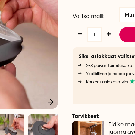
Mus
Valitse malli
Siksi asiakkaat valit
2-3 päivän toimitusaika
Yksilöllinen ja nopea palv
Korkeat asiakasarviot
Tarvikkeet
Pidike mag
juomalase