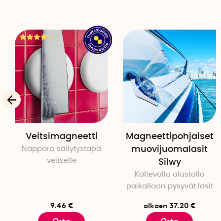
Veitsimagneetti
Magneettipohjaiset
Näppärä säilytystapa
muovijuomalasit
veitselle
Silwy
Kaltevalla alustalla
paikallaan pysyvät lasit
9.46 €
alkaen 37.20 €