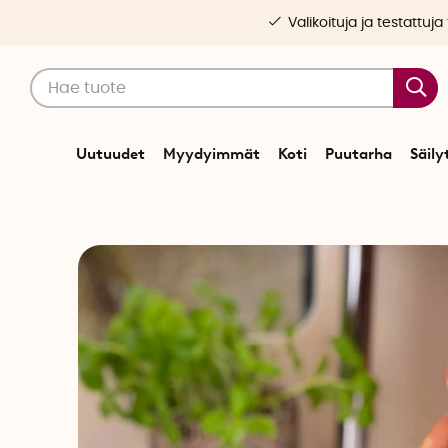
Valikoituja ja testattuja
Uutuudet
Myydyimmät
Koti
Puutarha
Säily
Alkuun