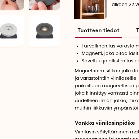
alkaen 37.2
Tuotteen tiedot
T
Turvallinen lasivarasto 
Magnetti, joka pitää lasi
Soveltuu jalallisten lasi
Magnettinen silikonijalka la
ja varastointiin viinilaseille 
paikoillaan magneettisen po
joka kiinnittyy varmasti pin
uudelleen ilman jälkiä, mik
muihin liikkuviin ympäristöi
Vankka viinilasinpidike
Viinilasin säilyttäminen ma