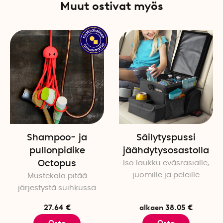
Muut ostivat myös
Shampoo- ja
Säilytyspussi
pullonpidike
jäähdytysosastolla
Octopus
Iso laukku eväsrasialle,
juomille ja peleille
Mustekala pitää
järjestystä suihkussa
27.64 €
alkaen 38.05 €