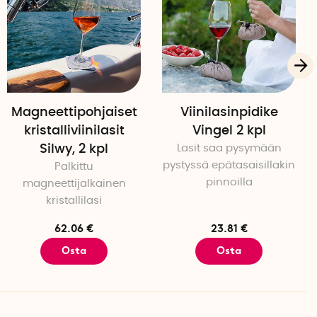
kana lasin on oltava siinä, että sekä magneetti että
hyvässä kontaktissa pinnan kanssa.
 Vältä magneettiosan altistamista vedelle, sillä se voi
makkuuteen.
Magneettipohjaiset
Viinilasinpidike
kristalliviinilasit
Vingel 2 kpl
Silwy, 2 kpl
Lasit saa pysymään
oinen
pystyssä epätasaisillakin
Palkittu
pinnoilla
magneettijalkainen
kristallilasi
62.06 €
23.81 €
Osta
Osta