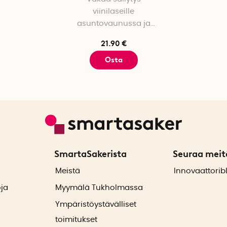
viinilaseille
asuntovaunussa ja
veneessä
21.90 €
Osta
SmartaSakerista
Seuraa meit
ä
Meistä
Innovaattorib
oja
Myymälä Tukholmassa
Ympäristöystävälliset
toimitukset