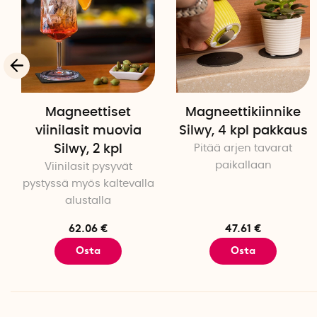
Magneettiset
Magneettikiinnike
viinilasit muovia
Silwy, 4 kpl pakkaus
Silwy, 2 kpl
Pitää arjen tavarat
paikallaan
Viinilasit pysyvät
pystyssä myös kaltevalla
alustalla
62.06 €
47.61 €
Osta
Osta