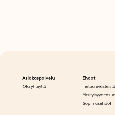
Asiakaspalvelu
Ehdot
Ota yhteyttä
Tietoa evästeist
Yksityisyydensu
Sopimusehdot