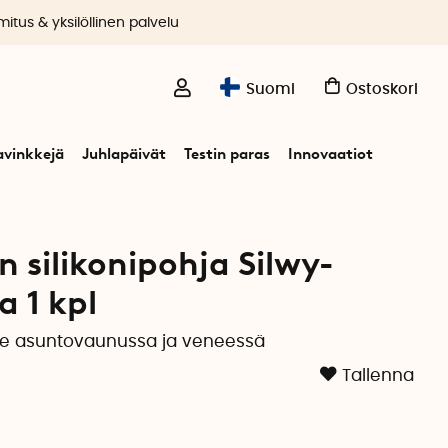
itus & yksilöllinen palvelu
Suomi
Ostoskori
avinkkejä
Juhlapäivät
Testin paras
Innovaatiot
wy-laseille
 silikonipohja Silwy-
a 1 kpl
ille asuntovaunussa ja veneessä
Tallenna