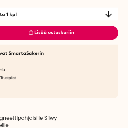
ta 1 kpl
Lisää ostoskoriin
sevat SmartaSakerin
elu
neettipohjaisille Silwy-
ille