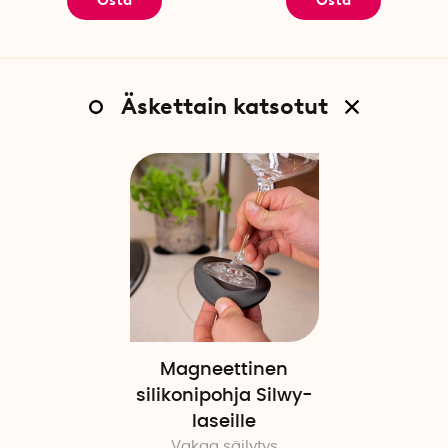
Osta
Osta
Äskettain katsotut
Magneettinen
silikonipohja Silwy-
laseille
Vakaa säilytys