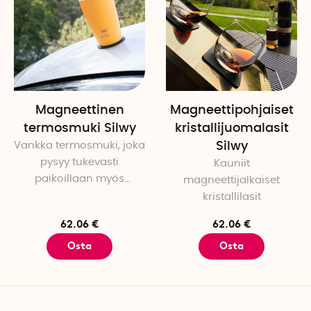
säilytykseen. Kuljetuksen ai
itsekiinnittyvä pohja ovat 
Hoitosuositus
Silikonijalka pestään käsin.
vaikuttaa kiinnityksen voi
Magneettinen
Magneettipohjaiset
Tekniset tiedot
termosmuki Silwy
kristallijuomalasit
Materiaali: Silikoni
Vankka termosmuki, joka
Silwy
Väri: Valitse musta tai valk
pysyy tukevasti
Kauniit
Paino: 82 g
paikoillaan myös
magneettijalkaiset
Halkaisija: 8,6 cm
liikkuessa
kristallilasit
Paksuus: 1,2 cm
Määrä pakkauksessa: 1
62.06 €
62.06 €
Osta
Osta