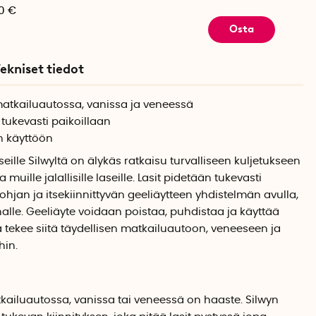
0 €
Osta
ekniset tiedot
matkailuautossa, vanissa ja veneessä
t tukevasti paikoillaan
en käyttöön
seille Silwyltä on älykäs ratkaisu turvalliseen kuljetukseen
ja muille jalallisille laseille. Lasit pidetään tukevasti
hjan ja itsekiinnittyvän geeliäytteen yhdistelmän avulla,
nalle. Geeliäyte voidaan poistaa, puhdistaa ja käyttää
ä tekee siitä täydellisen matkailuautoon, veneeseen ja
hin.
tkailuautossa, vanissa tai veneessä on haaste. Silwyn