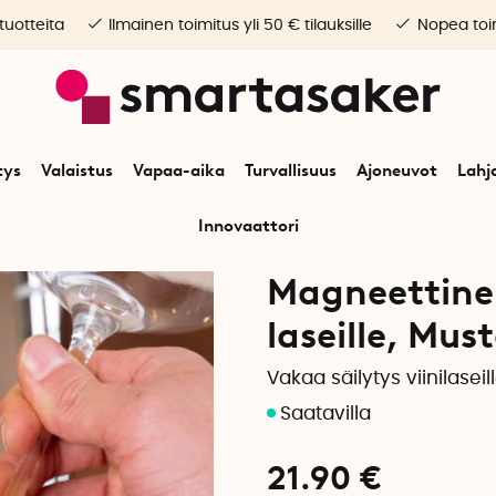
 tuotteita
Ilmainen toimitus yli 50 € tilauksille
Nopea toim
tys
Valaistus
Vapaa-aika
Turvallisuus
Ajoneuvot
Lahj
Innovaattori
Ajoneuvot
Asuntovaunut & matkailuautot
Magneettinen silikonipohja Sil
Magneettinen
laseille, Must
Vakaa säilytys viinilase
21.90
€