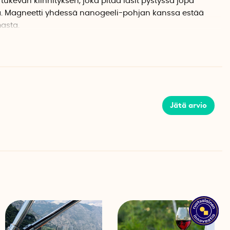
ukevan kiinnityksen, joka pitää lasit pystyssä jopa
sa. Magneetti yhdessä nanogeeli-pohjan kanssa estää
asta.
noilla
nittyy suoraan tasaisille, kiinteille pinnoille, kuten
e tai kaappisisustuksille matkailuautossa tai vanissa.
tukevasti paikallaan geeliäytteen päällä magneetin avulla,
pysyvää asennusta. Geeliäyte voidaan poistaa ilman jälkiä,
Jätä arvio
elleen.
sille lasille
yleisesti sopivaksi useimmille viinilaseille,
allisille laseille.
eksi pinnan tulisi olla tasainen ja sileä, kuten hylly,
autossa. Tuote on suunniteltu pystysuuntaiseen