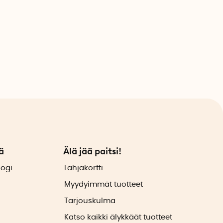
ä
Älä jää paitsi!
logi
Lahjakortti
Myydyimmät tuotteet
Tarjouskulma
Katso kaikki älykkäät tuotteet