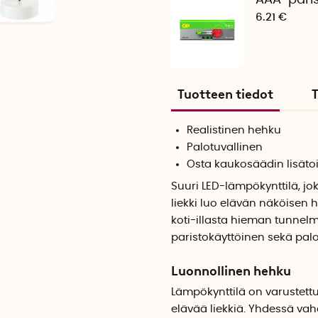
AAA-pari
6.21 €
Tuotteen tiedot
T
Realistinen hehku
Palotuvallinen
Osta kaukosäädin lisäto
Suuri LED-lämpökynttilä, jo
liekki luo elävän näköisen he
koti-illasta hieman tunnel
paristokäyttöinen sekä palo
Luonnollinen hehku
Lämpökynttilä on varustettu 
elävää liekkiä. Yhdessä va