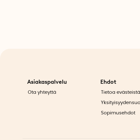
Asiakaspalvelu
Ehdot
Ota yhteyttä
Tietoa evästeist
Yksityisyydensu
Sopimusehdot