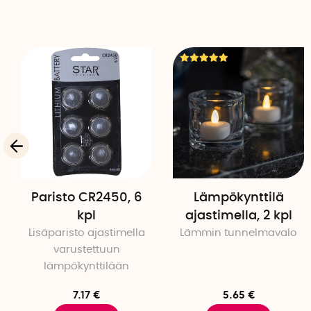
Paristo CR2450, 6
Lämpökynttilä
kpl
ajastimella, 2 kpl
Lisäparisto ajastimella
Lämmin tunnelmavalo
varustettuun
lämpökynttilään
7.17 €
5.65 €