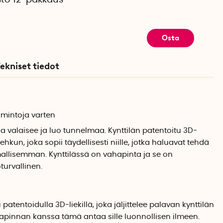
sto 12-pakkaus
Osta
ekniset tiedot
imintoja varten
ka valaisee ja luo tunnelmaa. Kynttilän patentoitu 3D-
hkun, joka sopii täydellisesti niille, jotka haluavat tehdä
mallisemman. Kynttilässä on vahapinta ja se on
turvallinen.
patentoidulla 3D-liekillä, joka jäljittelee palavan kynttilän
hapinnan kanssa tämä antaa sille luonnollisen ilmeen.