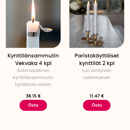
Virtalähde: 2 AAA-paristoa (
Pariston kesto: 200h+
Valo voidaan sijoittaa ulkotil
Kynttilänsammutin
Paristokäyttöiset
Vekvaka 4 kpl
kynttilät 2 kpl
Automaattinen
Luo viihtyisän
kynttilänsammutin
valaistuksen
kynttilöitä varten
38.15 €
11.47 €
Osta
Osta