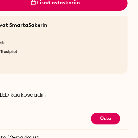
Lisää ostoskoriin
sevat SmartaSakerin
elu
LED kaukosäädin
Osta