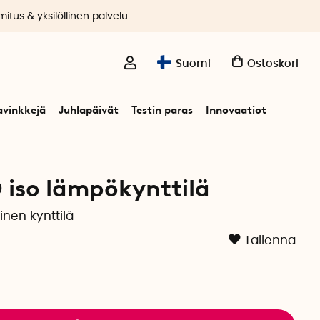
itus & yksilöllinen palvelu
Suomi
Ostoskori
avinkkejä
Juhlapäivät
Testin paras
Innovaatiot
lä
iso lämpökynttilä
inen kynttilä
Tallenna