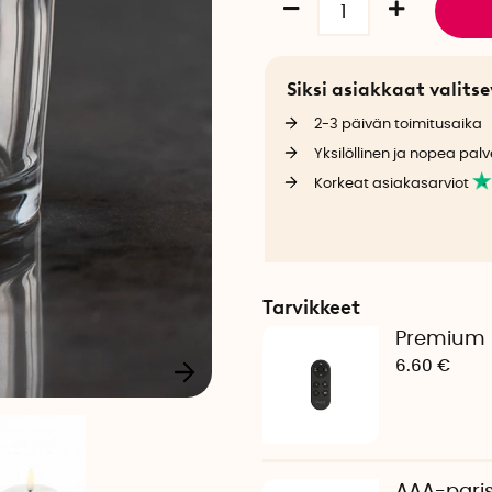
Siksi asiakkaat valit
2-3 päivän toimitusaika
Yksilöllinen ja nopea palv
Korkeat asiakasarviot
Tarvikkeet
Premium 
6.60 €