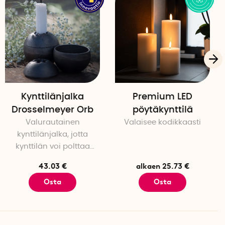
ei sisälly toimitukseen)
oihin (1-35°), mutta se ei ole vesitiivis.
Kynttilänjalka
Premium LED
Drosselmeyer Orb
pöytäkynttilä
Valurautainen
Valaisee kodikkaasti
kynttilänjalka, jotta
kynttilän voi polttaa
loppuun asti
43.03 €
alkaen 25.73 €
Osta
Osta