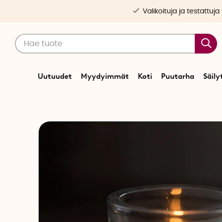
Valikoituja ja testattuja
Uutuudet
Myydyimmät
Koti
Puutarha
Säily
A