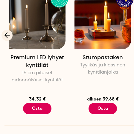
Premium LED lyhyet
Stumpastaken
kynttilät
Tyylikäs ja klassinen
kynttilänjalka
15 cm pituiset
aidonnäköiset kynttilät
34.32 €
alkaen 39.68 €
Osta
Osta