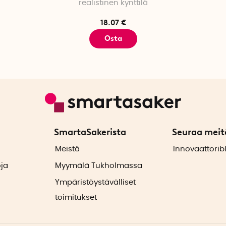
realistinen kynttilä
18.07 €
Osta
SmartaSakerista
Seuraa meit
ä
Meistä
Innovaattorib
oja
Myymälä Tukholmassa
Ympäristöystävälliset
toimitukset