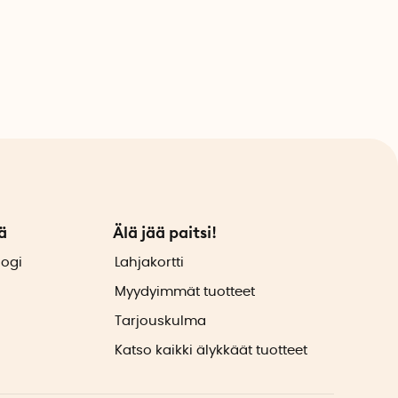
ä
Älä jää paitsi!
logi
Lahjakortti
Myydyimmät tuotteet
Tarjouskulma
Katso kaikki älykkäät tuotteet