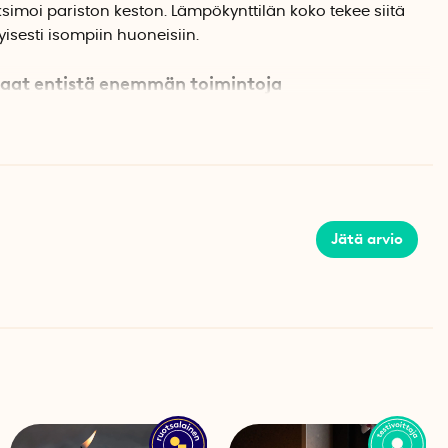
imoi pariston keston. Lämpökynttilän koko tekee siitä
yisesti isompiin huoneisiin.
 saat entistä enemmän toimintoja
älykkäämpiä toimintoja, voit ostaa yhteensopivan
oit helposti kytkeä valon päälle ja pois tai säätää
 käsin.
s
Jätä arvio
austasosta
 tai 10 tunnin ajaksi
 LED-kynttilöiden valikoimaan,
klikkaa tästä
.