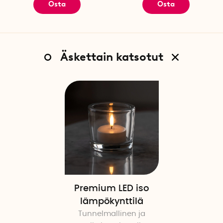
Osta
Osta
Äskettain katsotut
Premium LED iso
lämpökynttilä
Tunnelmallinen ja