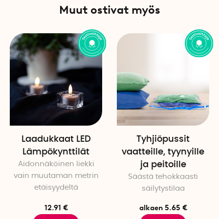
Muut ostivat myös
Laadukkaat LED
Tyhjiöpussit
Lämpökynttilät
vaatteille, tyynyille
Aidonnäköinen liekki
ja peitoille
vain muutaman metrin
Säästä tehokkaasti
etäisyydeltä
säilytystilaa
12.91 €
alkaen 5.65 €