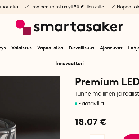
 tuotteita
Ilmainen toimitus yli 50 € tilauksille
Nopea toim
tys
Valaistus
Vapaa-aika
Turvallisuus
Ajoneuvot
Lahj
Innovaattori
lkuun
Valaistus
Sisävalaistus
Kynttilät
Premium LED iso lämpökyntti
Premium LED 
Tunnelmallinen ja realist
18.07
€