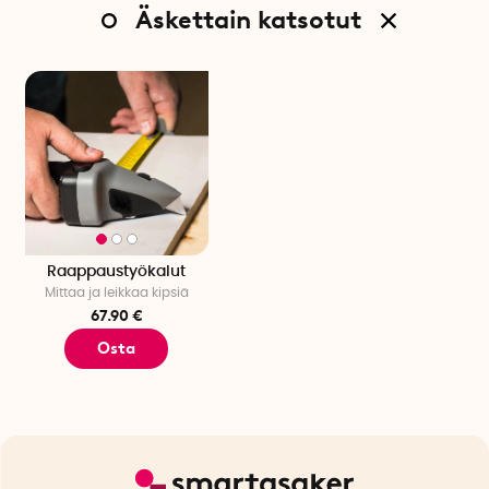
Äskettain katsotut
Raappaustyökalut
Mittaa ja leikkaa kipsiä
67.90 €
Osta