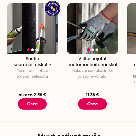
Paino: noin 300 g (sis. viisi terää)
Mitat: 25 cm x 7 cm x 8 cm
Suutin
Viiltosuojatut
saumausruiskulle
puutarhanhoitohanskat
m
Tasoittaa liitokset
Mukavat suojakäsineet,
työskennellessäsi
joissa hyvä pito
P
t
alkaen 2.38 €
11.38 €
Osta
Osta