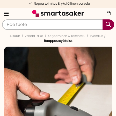
Nopea toimitus & yksilöllinen palvelu
Alkuun
Vapaa-aika
Korjaaminen & rakentelu
Työkalut
Raappaustyökalut