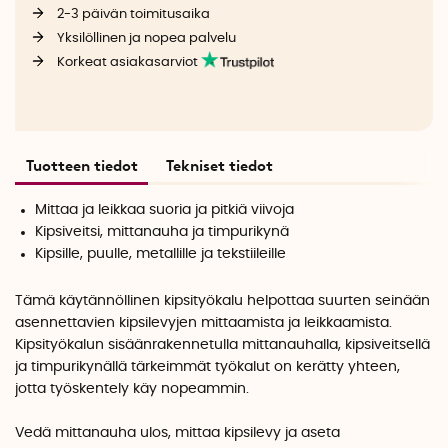
2-3 päivän toimitusaika
Yksilöllinen ja nopea palvelu
Korkeat asiakasarviot
Tuotteen tiedot
Tekniset tiedot
Mittaa ja leikkaa suoria ja pitkiä viivoja
Kipsiveitsi, mittanauha ja timpurikynä
Kipsille, puulle, metallille ja tekstiileille
Tämä käytännöllinen kipsityökalu helpottaa suurten seinään
asennettavien kipsilevyjen mittaamista ja leikkaamista.
Kipsityökalun sisäänrakennetulla mittanauhalla, kipsiveitsellä
ja timpurikynällä tärkeimmät työkalut on kerätty yhteen,
jotta työskentely käy nopeammin.
Vedä mittanauha ulos, mittaa kipsilevy ja aseta