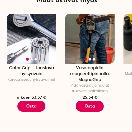
Muut ostivat myös
Gator Grip - Joustava
Vasaranpidin
hylsyavain
magneettipinnalla,
Merk
Korvaa useat hylsyavaimet
MagnoGrip
Pidä vasarat ja naulat
tukevasti paikoillaan
alkaen 33.37 €
25.34 €
Osta
Osta