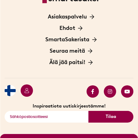
Asiakaspalvelu
Ota yhteyttä
Ehdot
Tietoa evästeistä
SmartaSakerista
Yksityisyydensuoja
Meistä
Seuraa meitä
Sopimusehdot
Myymälä Tukholmassa
Innovaattoriblogi
Älä jää paitsi!
Ympäristöystävälliset toimitukset
Lahjakortti
Myydyimmät tuotteet
Tarjouskulma
Katso kaikki älykkäät tuotteet
Inspiraatiota uutiskirjeestämme!
Tilaa