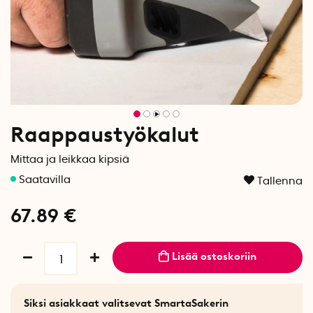
Raappaustyökalut
Mittaa ja leikkaa kipsiä
Tallenna
67.89
€
Lisää ostoskoriin
Siksi asiakkaat valitsevat SmartaSakerin