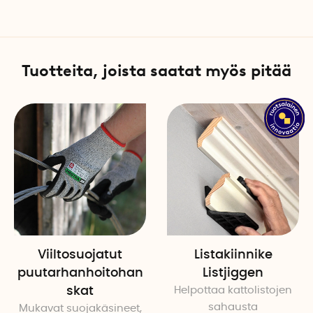
Ruotsissa testatt
Sahaketju on testattu ruotsa
sahaketju kestää 20 kertaa
Tuotteita, joista saatat myös pitää
Oikealla käsittelyllä ja ho
osa ulkoiluvälineitäsi moni
Materiaalit ja hoi
Suuret kahvat on valmistett
ulkona olisi märkää. Terävä
korkeahiiliteräksestä. Jotta
että puhdistat ketjun käytön 
voitelet sen moottorisahaölj
Viiltosuojatut
Listakiinnike
puutarhanhoitohan
Listjiggen
Tekniset tiedot
skat
Helpottaa kattolistojen
sahausta
Malli: Nordic Pocket Saw, X
Mukavat suojakäsineet,