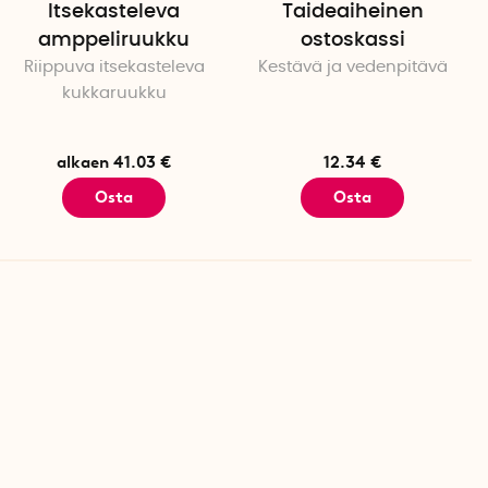
Itsekasteleva
Taideaiheinen
amppeliruukku
ostoskassi
Riippuva itsekasteleva
Kestävä ja vedenpitävä
kukkaruukku
alkaen 41.03 €
12.34 €
Osta
Osta