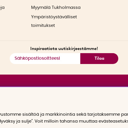
oja
Myymälä Tukholmassa
Ympäristöystävälliset
toimitukset
Inspiraatiota uutiskirjeestämme!
Tilaa
stomme sisältöä ja markkinointia sekä tarjotaksemme p
yväksy ja sulje". Voit milloin tahansa muuttaa evästeasetuk