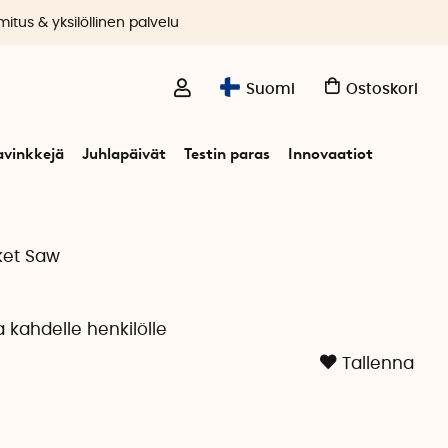
itus & yksilöllinen palvelu
Suomi
Ostoskori
avinkkejä
Juhlapäivät
Testin paras
Innovaatiot
ket Saw
L
 kahdelle henkilölle
Tallenna