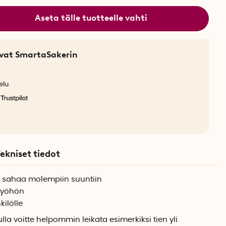
Aseta tälle tuotteelle vahti
sevat SmartaSakerin
elu
ekniset tiedot
a, sahaa molempiin suuntiin
 vyöhön
kilölle
la voitte helpommin leikata esimerkiksi tien yli