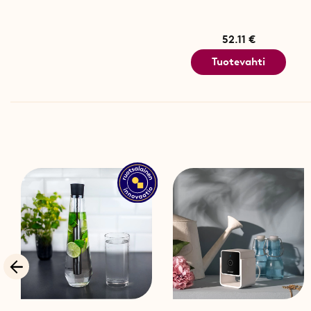
52.11 €
Tuotevahti