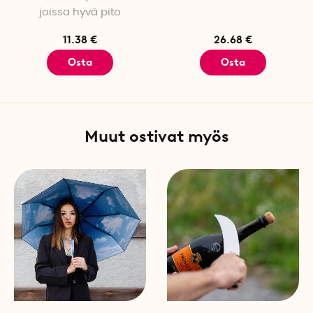
Materiaali ketju: Lämpökäsite
joissa hyvä pito
Materiaali kahva: nylon
11.38 €
26.68 €
Materiaali kotelo: nylon
Osta
Osta
Pituus ketju: 93 cm
Sahan hampaiden määrä: 5
Paino ketju: 173 grammaa
Paino kotelo: 48 grammaa
Mitat kotelo: 11,9 cm x 10,7 
Muut ostivat myös