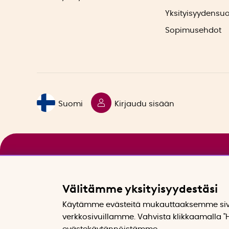
Yksityisyydensu
Sopimusehdot
Suomi
Kirjaudu sisään
Välitämme yksityisyydestäsi
Käytämme evästeitä mukauttaaksemme sivu
verkkosivuillamme. Vahvista klikkaamalla "H