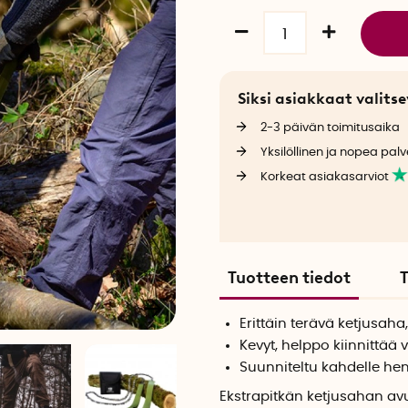
Siksi asiakkaat valit
2-3 päivän toimitusaika
Yksilöllinen ja nopea palv
Korkeat asiakasarviot
Tuotteen tiedot
T
Erittäin terävä ketjusah
Kevyt, helppo kiinnittää
Suunniteltu kahdelle hen
Ekstrapitkän ketjusahan avul