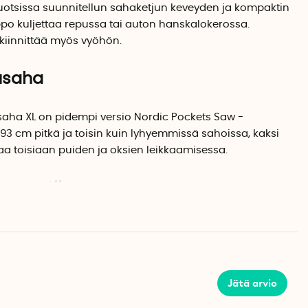
Ruotsissa suunnitellun sahaketjun keveyden ja kompaktin
ppo kuljettaa repussa tai auton hanskalokerossa.
kiinnittää myös vyöhön.
jusaha
saha XL on pidempi versio Nordic Pockets Saw -
93 cm pitkä ja toisin kuin lyhyemmissä sahoissa, kaksi
taa toisiaan puiden ja oksien leikkaamisessa.
 suuntiin
masta leikkaavat molempiin suuntiin. Leikkaa nopeasti
 kuormitusta leikatessasi. Pitkä ketjusaha on suunniteltu
ilölle, mutta sitä voi käyttää myös yksin, jos seisot hieman
at halkaisijaltaan paksumpia runkoja.
Jätä arvio