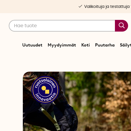
Valikoituja ja testattuja
Uutuudet
Myydyimmät
Koti
Puutarha
Säily