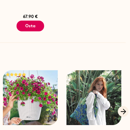
lty hiiliteräs
67.90 €
Osta
0 kpl
cm x 3 cm