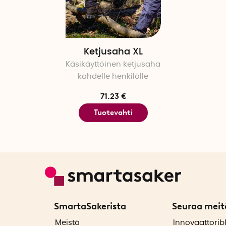
Ketjusaha XL
Käsikäyttöinen ketjusaha
kahdelle henkilölle
71.23 €
Tuotevahti
SmartaSakerista
Seuraa meit
ä
Meistä
Innovaattorib