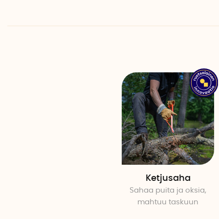
Ketjusaha
Sahaa puita ja oksia,
mahtuu taskuun