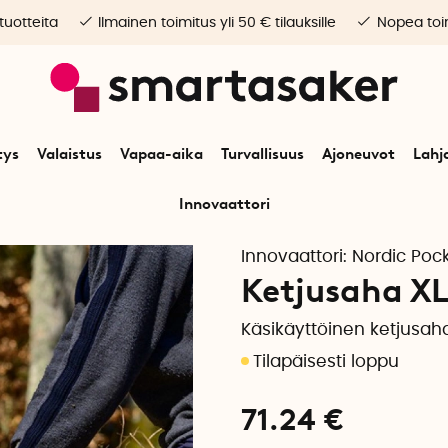
 tuotteita
Ilmainen toimitus yli 50 € tilauksille
Nopea toim
tys
Valaistus
Vapaa-aika
Turvallisuus
Ajoneuvot
Lahj
Innovaattori
Alkuun
Vapaa-aika
Ulkoilmaelämä
Ulkoiluvälineet
Ketjusaha XL
Innovaattori:
Nordic Poc
Ketjusaha X
Käsikäyttöinen ketjusaha
71.24
€