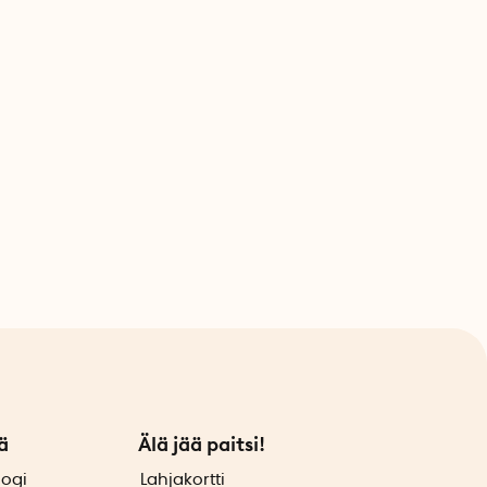
ä
Älä jää paitsi!
logi
Lahjakortti