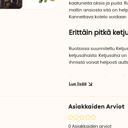
kaatuneita oksia ja puita. 
mallin ansiosta sitä on hel
Kannettava kotelo voidaan 
Erittäin pitkä ket
Ruotsissa suunniteltu Ketju
ketjusahasta. Ketjusaha on 
ihmistä voivat helposti aut
Sahaa molempiin
Superterävän ketjun 50 ham
puiden ja oksien läpi ja jaa
Asiakkaiden Arviot
ensisijaisesti kahdelle henk
kauempana puusta tai saha
0
Asiakkaiden arviot