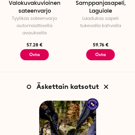
Valokuvakuvioinen
Samppanjasapeli,
sateenvarjo
Laguiole
Tyylikäs sateenvarjo
Laadukas sapeli
automaattisella
tukevalla kahvalla
avauksella
57.28 €
59.76 €
Osta
Osta
Äskettain katsotut