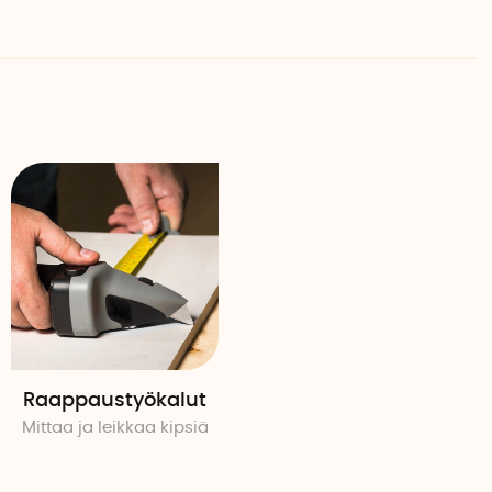
u laatu
laisessa laboratoriossa ja testit osoittavat, että
 enemmän voimaa kuin mitä ihmisvoimin voi käyttää.
idolla pitkään kestävä käsikäyttöinen saha on olennainen
en vuosien ajan.
tovinkit
u kestävästä nailonista ja niistä saa hyvän otteen, vaikka
 terä on valmistettu lämpökäsitellystä
 ketju pysyisi terävänä vuodesta toiseen, on suositeltavaa,
jälkeen, teroitat ketjun 4 mm:n pyöreällä viilalla ja
yllä.
Raappaustyökalut
Mittaa ja leikkaa kipsiä
-Long