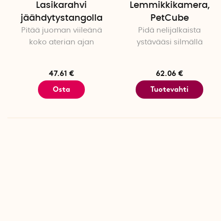
Lasikarahvi
Lemmikkikamera,
jäähdytystangolla
PetCube
Pitää juoman viileänä
Pidä nelijalkaista
koko aterian ajan
ystävääsi silmällä
47.61 €
62.06 €
Osta
Tuotevahti