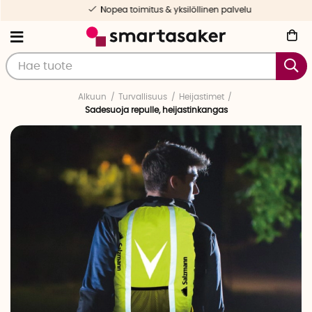
Nopea toimitus & yksilöllinen palvelu
Alkuun
Turvallisuus
Heijastimet
Sadesuoja repulle, heijastinkangas