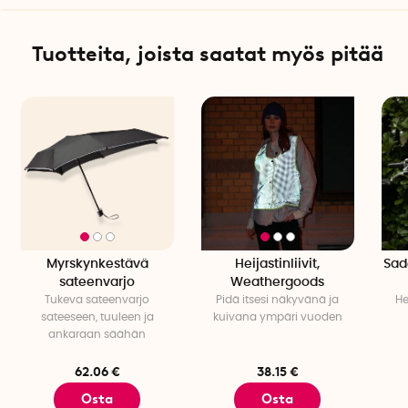
Tuotteita, joista saatat myös pitää
Myrskynkestävä
Heijastinliivit,
Sad
sateenvarjo
Weathergoods
Tukeva sateenvarjo
Pidä itsesi näkyvänä ja
He
sateeseen, tuuleen ja
kuivana ympäri vuoden
ankaraan säähän
62.06 €
38.15 €
Osta
Osta