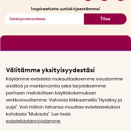
Katso kaikki älykkäät tuotteet
Inspiraatiota uutiskirjeestämme!
Tilaa
Välitämme yksityisyydestäsi
Käytämme evästeitä mukauttaaksemme sivustomme
sisältöä ja markkinointia sekä tarjotaksemme
parhaan mahdollisen käyttökokemuksen
verkkosivuillamme. Vahvista klikkaamalla "Hyväksy ja
sulje". Voit milloin tahansa muuttaa evästeasetuksia
kohdasta "Mukauta". Lue lisää
evästekäytännöistämme
.