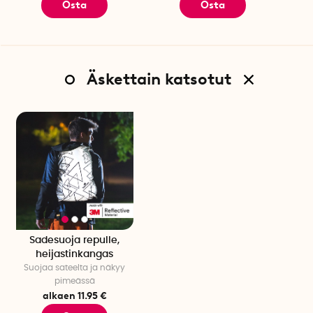
Osta
Osta
Äskettain katsotut
Sadesuoja repulle,
heijastinkangas
Suojaa sateelta ja näkyy
pimeässä
alkaen 11.95 €