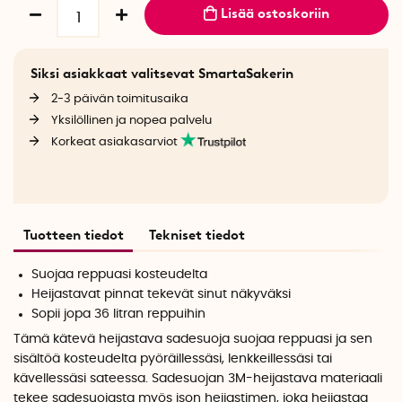
Lisää ostoskoriin
Siksi asiakkaat valitsevat SmartaSakerin
2-3 päivän toimitusaika
Yksilöllinen ja nopea palvelu
Korkeat asiakasarviot
Tuotteen tiedot
Tekniset tiedot
Suojaa reppuasi kosteudelta
Heijastavat pinnat tekevät sinut näkyväksi
Sopii jopa 36 litran reppuihin
Tämä kätevä heijastava sadesuoja suojaa reppuasi ja sen
sisältöä kosteudelta pyöräillessäsi, lenkkeillessäsi tai
kävellessäsi sateessa. Sadesuojan 3M-heijastava materiaali
tekee sadesuojasta myös ison heijastimen, joka heijastaa