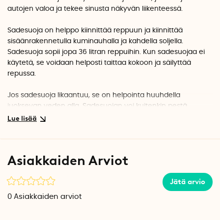
autojen valoa ja tekee sinusta näkyvän liikenteessä.
Sadesuoja on helppo kiinnittää reppuun ja kiinnittää
sisäänrakennetulla kuminauhalla ja kahdella soljella.
Sadesuoja sopii jopa 36 litran reppuihin. Kun sadesuojaa ei
käytetä, se voidaan helposti taittaa kokoon ja säilyttää
repussa.
Jos sadesuoja likaantuu, se on helpointa huuhdella
juoksevan veden alla. Sadesuojan voi kuitenkin pestä
pesukoneessa 40 asteessa, mutta heijastavat ominaisuudet
voivat heikentyä toistuvassa konepesussa.
Sadesuojaa on saatavana useissa eri väreissä. Keltaisena,
Asiakkaiden Arviot
oranssina ja mustana. Sadesuojissa on myös pieni
verkkotasku.
Jätä arvio
Maksimimitat noin: 45 cm x 45 cm x 15 cm.
0
Asiakkaiden arviot