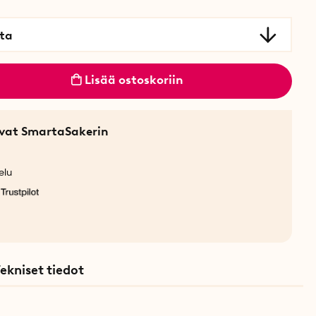
ta
Lisää ostoskoriin
sevat SmartaSakerin
elu
ekniset tiedot