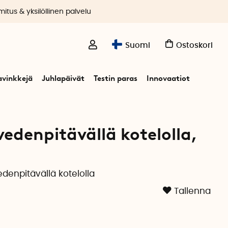
itus & yksilöllinen palvelu
Suomi
Ostoskori
avinkkejä
Juhlapäivät
Testin paras
Innovaatiot
elolla
vedenpitävällä kotelolla,
denpitävällä kotelolla
Tallenna