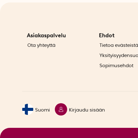
Asiakaspalvelu
Ehdot
Ota yhteyttä
Tietoa evästeist
Yksityisyydensu
Sopimusehdot
Suomi
Kirjaudu sisään