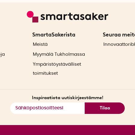
SmartaSakerista
Seuraa meit
ä
Meistä
Innovaattorib
oja
Myymälä Tukholmassa
Ympäristöystävälliset
toimitukset
Inspiraatiota uutiskirjeestämme!
Tilaa