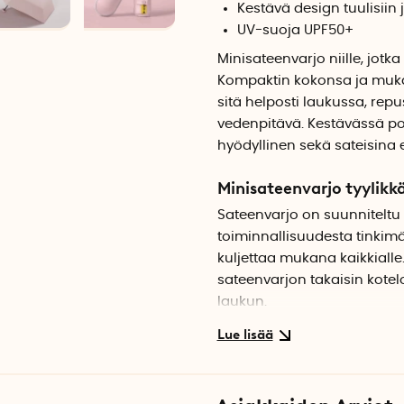
Kestävä design tuulisiin j
UV-suoja UPF50+
Minisateenvarjo niille, jotk
Kompaktin kokonsa ja mukan
sitä helposti laukussa, repu
vedenpitävä. Kestävässä po
hyödyllinen sekä sateisina e
Minisateenvarjo tyylikkä
Sateenvarjo on suunniteltu
toiminnallisuudesta tinkimä
kuljettaa mukana kaikkialle.
sateenvarjon takaisin kotelo
laukun.
Laadukas materiaali
Kestävästä polyesterikanka
vedenkestävä. Materiaali ku