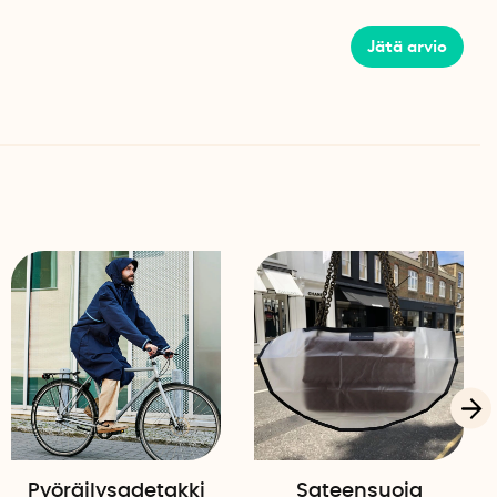
ntavat lisävakautta, jolloin sateenvarjo pysyy vakaana
sa. UPF50+ UV-suojan ansiosta sitä voi käyttää myös
Jätä arvio
amaan ihoa voimakkailta auringonsäteiltä.
iukumattoman otteen, joten sateenvarjo on helppo pitää
sateisena päivänä.
ylkivä polyesteri
ainen
m
m
 kpl
Pyöräilysadetakki
Sateensuoja