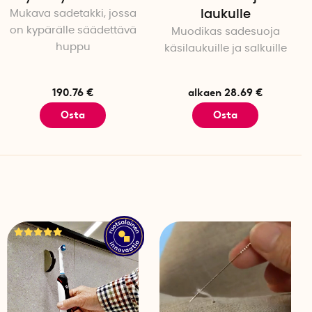
Mukava sadetakki, jossa
laukulle
on kypärälle säädettävä
Muodikas sadesuoja
huppu
käsilaukuille ja salkuille
190.76 €
alkaen 28.69 €
Osta
Osta