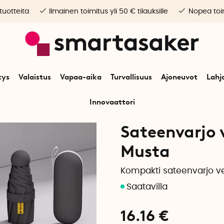
 tuotteita
Ilmainen toimitus yli 50 € tilauksille
Nopea toim
tys
Valaistus
Vapaa-aika
Turvallisuus
Ajoneuvot
Lahj
Innovaattori
un
Lahjavinkkejä
Lahjat valmistuneelle
Sateenvarjo vedenpitävällä kot
Sateenvarjo 
Musta
Kompakti sateenvarjo ve
16.16
€