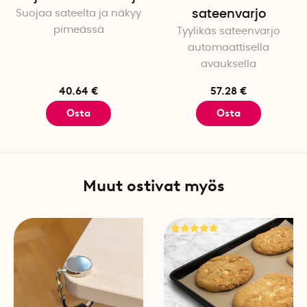
Suojaa sateelta ja näkyy
sateenvarjo
pimeässä
Tyylikäs sateenvarjo
automaattisella
avauksella
40.64 €
57.28 €
Osta
Osta
Muut ostivat myös