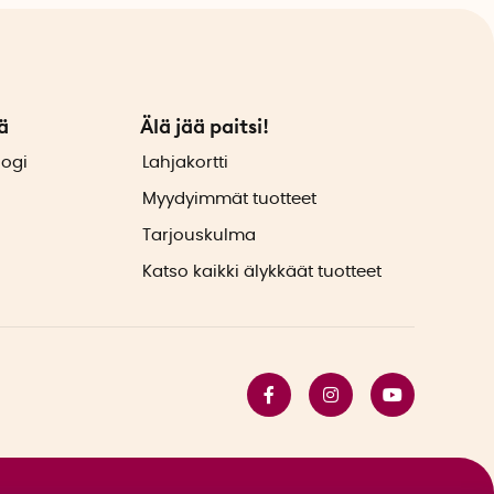
ä
Älä jää paitsi!
logi
Lahjakortti
Myydyimmät tuotteet
Tarjouskulma
Katso kaikki älykkäät tuotteet