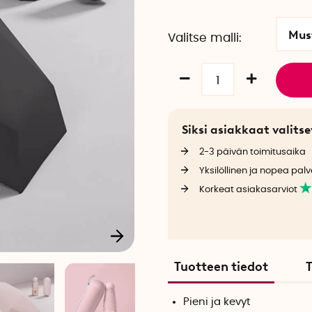
Mus
Valitse malli
Siksi asiakkaat valit
2-3 päivän toimitusaika
Yksilöllinen ja nopea palv
Korkeat asiakasarviot
Tuotteen tiedot
T
Pieni ja kevyt