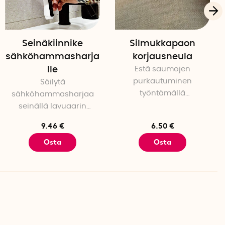
Seinäkiinnike
Silmukkapaon
sähköhammasharja
korjausneula
lle
Estä saumojen
purkautuminen
Säilytä
työntämällä
sähköhammasharjaa
langanpätkät
seinällä lavuaarin
kankaaseen
reunan sijaan
9.46 €
6.50 €
Osta
Osta