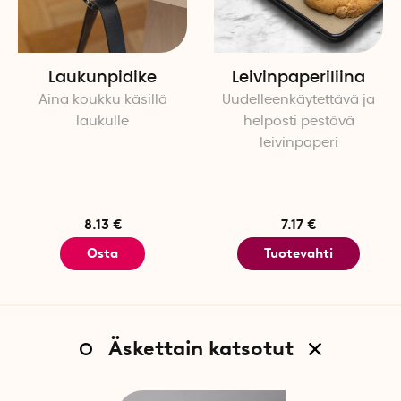
Laukunpidike
Leivinpaperiliina
Aina koukku käsillä
Uudelleenkäytettävä ja
laukulle
helposti pestävä
leivinpaperi
8.13 €
7.17 €
Osta
Tuotevahti
Äskettain katsotut