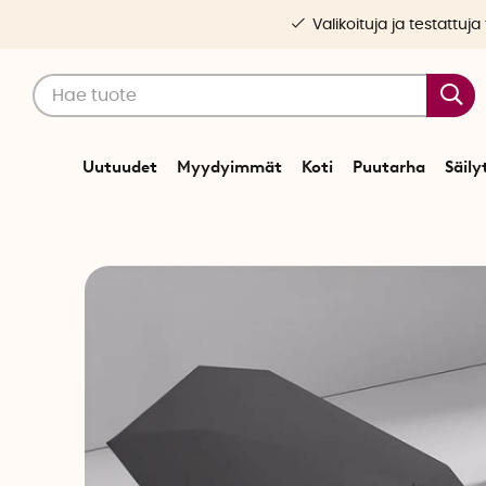
Valikoituja ja testattuja
Uutuudet
Myydyimmät
Koti
Puutarha
Säily
Alku