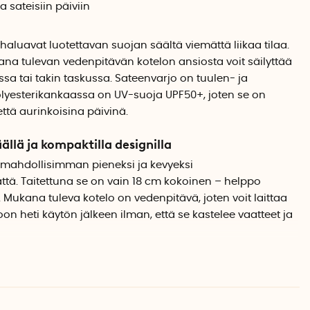
a sateisiin päiviin
a haluavat luotettavan suojan säältä viemättä liikaa tilaa.
a tulevan vedenpitävän kotelon ansiosta voit säilyttää
ssa tai takin taskussa. Sateenvarjo on tuulen- ja
lyesterikankaassa on UV-suoja UPF50+, joten se on
ttä aurinkoisina päivinä.
ällä ja kompaktilla designilla
 mahdollisimman pieneksi ja kevyeksi
ttä. Taitettuna se on vain 18 cm kokoinen – helppo
 Mukana tuleva kotelo on vedenpitävä, joten voit laittaa
on heti käytön jälkeen ilman, että se kastelee vaatteet ja
asta valmistettu sateenvarjo on kestävä sekä
ivuu nopeasti ja suojaa tehokkaasti sateelta. Tukeva