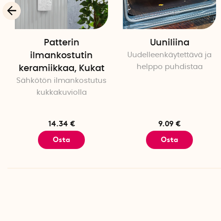
Patterin
Uuniliina
ilmankostutin
Uudelleenkäytettävä ja
helppo puhdistaa
keramiikkaa, Kukat
Sähkötön ilmankostutus
kukkakuviolla
14.34 €
9.09 €
Osta
Osta