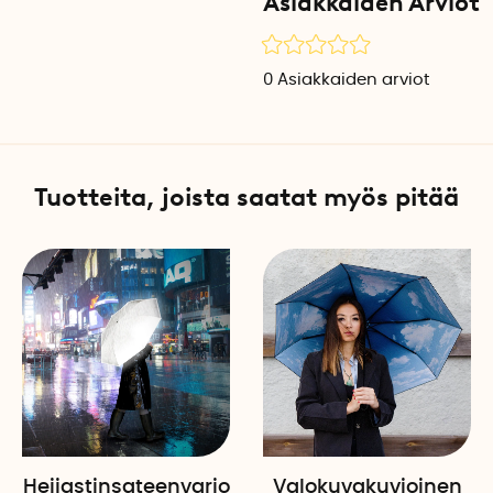
Asiakkaiden Arviot
teräsvarsi ja vahva runko a
myös tuulisissa olosuhteis
aurinkoisina päivinä suoja
0
Asiakkaiden arviot
Mukava ja vakaa ote
Kahva tarjoaa mukavan ja l
kädessä myös tuulisena ja 
Tuotteita, joista saatat myös pitää
Tekniset tiedot
Materiaali: Kestävä ja vettäh
Paino: 234 g
Väri: Musta tai vaaleanpun
Pituus, taitettuna: Noin 18 c
Pituus, avattuna: Noin 50 c
Halkaisija: 87,5 cm
Mitat, kotelo: 20 x 7 x 6,8 cm
UV-suoja: UPF50+
Pakkauskohtainen määrä: 1
Heijastinsateenvarjo
Valokuvakuvioinen