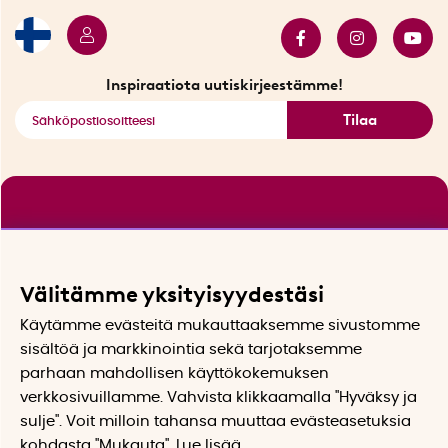
Myydyimmät tuotteet
Tarjouskulma
Katso kaikki älykkäät tuotteet
Inspiraatiota uutiskirjeestämme!
Tilaa
Välitämme yksityisyydestäsi
Käytämme evästeitä mukauttaaksemme sivustomme
sisältöä ja markkinointia sekä tarjotaksemme
parhaan mahdollisen käyttökokemuksen
verkkosivuillamme. Vahvista klikkaamalla "Hyväksy ja
sulje". Voit milloin tahansa muuttaa evästeasetuksia
kohdasta "Mukauta". Lue lisää