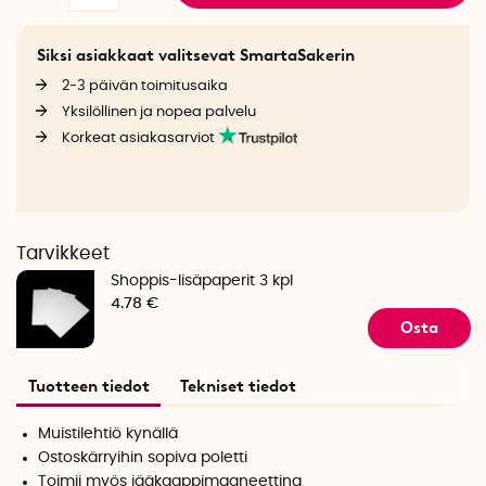
Siksi asiakkaat valitsevat SmartaSakerin
2-3 päivän toimitusaika
Yksilöllinen ja nopea palvelu
Korkeat asiakasarviot
Tarvikkeet
Shoppis-lisäpaperit 3 kpl
4.78 €
Osta
Tuotteen tiedot
Tekniset tiedot
Muistilehtiö kynällä
Ostoskärryihin sopiva poletti
Toimii myös jääkaappimagneettina