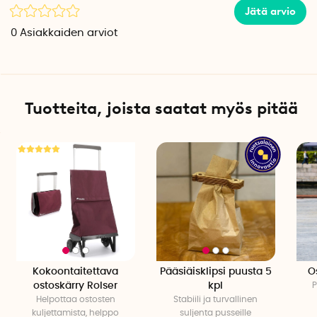
Jätä arvio
0
Asiakkaiden arviot
Tuotteita, joista saatat myös pitää
Kokoontaitettava
Pääsiäisklipsi puusta 5
O
ostoskärry Rolser
kpl
P
Helpottaa ostosten
Stabiili ja turvallinen
kuljettamista, helppo
suljenta pusseille