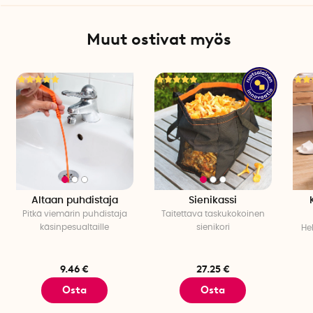
Muut ostivat myös
Altaan puhdistaja
Sienikassi
Pitkä viemärin puhdistaja
Taitettava taskukokoinen
käsinpesualtaille
sienikori
Hel
9.46 €
27.25 €
Osta
Osta