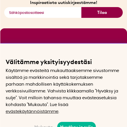
Inspiraatiota uutiskirjeestämme!
Tilaa
Välitämme yksityisyydestäsi
Käytämme evästeitä mukauttaaksemme sivustomme
sisältöä ja markkinointia sekä tarjotaksemme
parhaan mahdollisen käyttökokemuksen
verkkosivuillamme. Vahvista klikkaamalla "Hyväksy ja
sulje". Voit milloin tahansa muuttaa evästeasetuksia
kohdasta "Mukauta". Lue lisää
evästekäytännöistämme
.
Mukauta
Hyväksy ja sulje