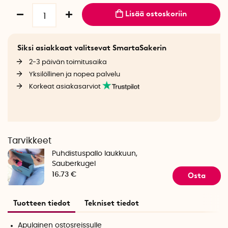
Lisää ostoskoriin
Siksi asiakkaat valitsevat SmartaSakerin
2-3 päivän toimitusaika
Yksilöllinen ja nopea palvelu
Korkeat asiakasarviot
Tarvikkeet
Puhdistuspallo laukkuun,
Sauberkugel
Osta
16.73 €
Tuotteen tiedot
Tekniset tiedot
Apulainen ostosreissulle