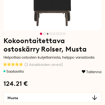
Kokoontaitettava
ostoskärry Rolser, Musta
Helpottaa ostosten kuljettamista, helppo varastoida
(2
Asiakkaiden arviot
)
Tallenna
124.21
€
Musta