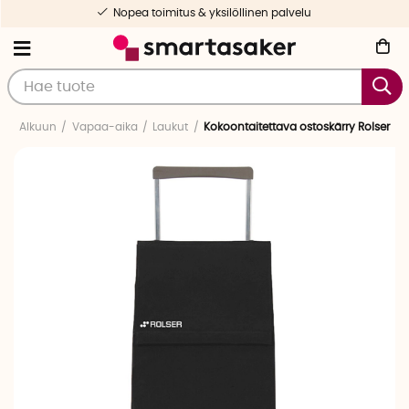
Nopea toimitus & yksilöllinen palvelu
Alkuun
Vapaa-aika
Laukut
Kokoontaitettava ostoskärry Rolser