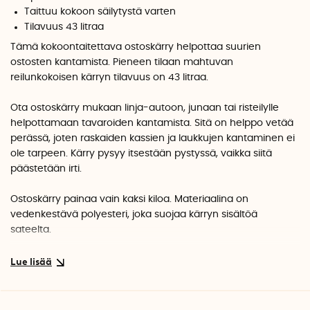
Taittuu kokoon säilytystä varten
Tilavuus 43 litraa
Tämä kokoontaitettava ostoskärry helpottaa suurien
ostosten kantamista. Pieneen tilaan mahtuvan
reilunkokoisen kärryn tilavuus on 43 litraa.
Ota ostoskärry mukaan linja-autoon, junaan tai risteilylle
helpottamaan tavaroiden kantamista. Sitä on helppo vetää
perässä, joten raskaiden kassien ja laukkujen kantaminen ei
ole tarpeen. Kärry pysyy itsestään pystyssä, vaikka siitä
päästetään irti.
Ostoskärry painaa vain kaksi kiloa. Materiaalina on
vedenkestävä polyesteri, joka suojaa kärryn sisältöä
sateelta.
Kärry voidaan taittaa kokoon käytön jälkeen. Ostoskärryä
voidaan sitten kantaa kahvoista tai laittaa olkapäälle. Se vie
vähän tilaa säilytyksen aikana.