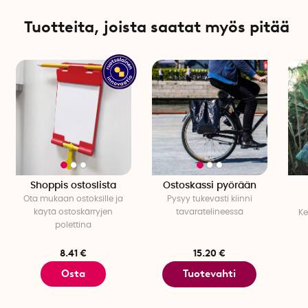
Tuotteita, joista saatat myös pitää
Shoppis ostoslista
Ostoskassi pyörään
Ota mukaan ostoksille ja
Pysyy tukevasti kiinni
käytä ostoskärryjen
tavaratelineessä
Ke
polettina
8.41 €
15.20 €
Osta
Tuotevahti