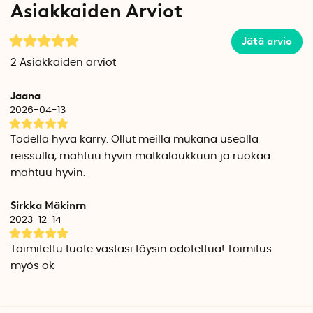
Asiakkaiden Arviot
Tilavuus: 43 litraa
Mitat avattuna: 42 cm x 27 cm x 97 cm
Jätä arvio
Mitat kokoontaitettuna: 40 cm x 10 cm x 52 cm
Kassin mitat: 37 cm x 19 cm x 59 cm
2
Asiakkaiden arviot
Kassin materiaali: Vedenpitävä polyesteri
Rungon materiaali: Alumiini
Jaana
Paino: 1,98 kg
2026-04-13
Suositeltu paino: 25 kg
Testattu 40 kg:lle
Todella hyvä kärry. Ollut meillä mukana usealla
reissulla, mahtuu hyvin matkalaukkuun ja ruokaa
mahtuu hyvin.
Sirkka Mäkinrn
2023-12-14
Toimitettu tuote vastasi täysin odotettua! Toimitus
myös ok