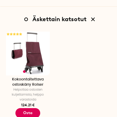
Äskettain katsotut
Kokoontaitettava
ostoskärry Rolser
Helpottaa ostosten
kuljettamista, helppo
varastoida
124.21 €
Osta