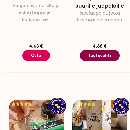
Suojaa hyönteisiltä ja
suurille jääpaloille
estää happojen
Isot jääpalat, jotka
karkaamisen
kestävät pidempään
4.68 €
4.68 €
Osta
Tuotevahti