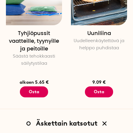
Tyhjiöpussit
Uuniliina
vaatteille, tyynyille
Uudelleenkäytettävä ja
helppo puhdistaa
ja peitoille
Säästä tehokkaasti
säilytystilaa
alkaen 5.65 €
9.09 €
Osta
Osta
Äskettain katsotut