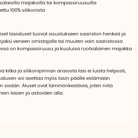
salaisilla majakoilla tai kompassiruusuilla
tu 100% silikonista
iset lasialuset tuovat sisustukseen saariston henkeä ja
hjaksi veneen omistajalle tai muuten vain saaristossa
usessa on kompassiruusu ja kuuluisa ruotsalainen majakka
ä kitka ja silikonipinnan ansiosta lasi ei luista helposti,
asinalusen voi asettaa myös lasin päälle estämään
n sisään. Aluset ovat lämmönkestäviä, joten niitä
n lasien ja astioiden alla.
aivastonsinistä lasinalusta. Saatavilla kolme erilaista
lemmin puolin on kuvia ruotsalaisista majakoista sekä
et. Kuvituksena länsi-, etelä- ja itärannikoiden majakoita.
ossa lasinalusten kuviona on kompassiruusu. Kuviopuoli
ninen, tausta punainen ja valkoinen.