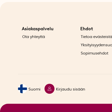
Asiakaspalvelu
Ehdot
Ota yhteyttä
Tietoa evästeist
Yksityisyydensu
Sopimusehdot
Suomi
Kirjaudu sisään