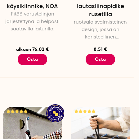
köysikiinnike, NOA
lautasliinapidike
Pitää varustelinjan
rusetilla
järjestettynä ja helposti
ruotsalaisvalmisteinen
saatavilla laiturilla.
design, jossa on
koristeellinen
yksityiskohta
alkaen 76.02 €
8.51 €
Osta
Osta