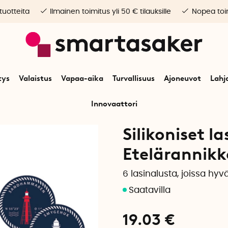
 tuotteita
Ilmainen toimitus yli 50 € tilauksille
Nopea toim
tys
Valaistus
Vapaa-aika
Turvallisuus
Ajoneuvot
Lahj
Innovaattori
Alkuun
Koti
Keittiötarvikkeet
Kattaus
Silikoniset lasinaluset
Silikoniset l
Etelärannikk
6 lasinalusta, joissa hyvä
19.03
€