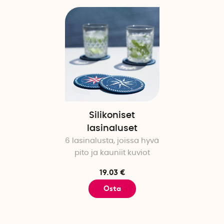
Silikoniset
lasinaluset
6 lasinalusta, joissa hyvä
pito ja kauniit kuviot
19.03 €
Osta