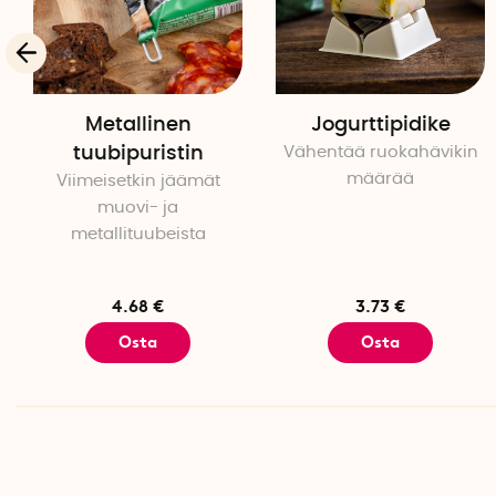
Metallinen
Jogurttipidike
tuubipuristin
Vähentää ruokahävikin
määrää
Viimeisetkin jäämät
muovi- ja
metallituubeista
4.68 €
3.73 €
Osta
Osta