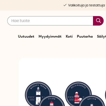
Valikoituja ja testattuja
Uutuudet
Myydyimmät
Koti
Puutarha
Säily