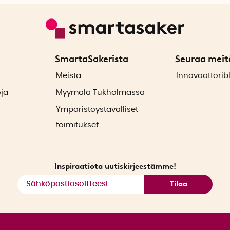
SmartaSakerista
Seuraa meit
ä
Meistä
Innovaattorib
oja
Myymälä Tukholmassa
Ympäristöystävälliset
toimitukset
Inspiraatiota uutiskirjeestämme!
Tilaa