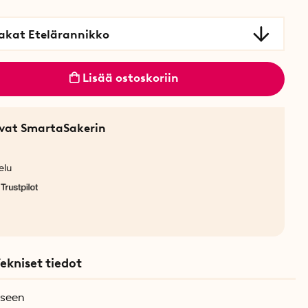
akat Etelärannikko
Lisää ostoskoriin
sevat SmartaSakerin
elu
ekniset tiedot
eseen