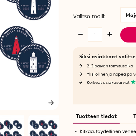
Maj
Valitse malli
Siksi asiakkaat valit
2-3 päivän toimitusaika
Yksilöllinen ja nopea palv
Korkeat asiakasarviot
Tuotteen tiedot
T
Kitkaa, täydellinen vene