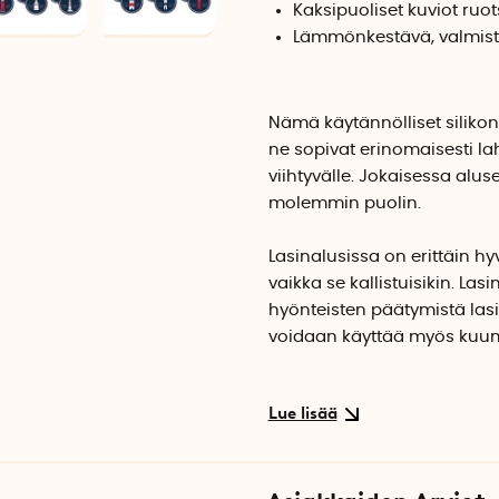
Kaksipuoliset kuviot ruot
Lämmönkestävä, valmistet
Nämä käytännölliset silikon
ne sopivat erinomaisesti la
viihtyvälle. Jokaisessa al
molemmin puolin.
Lasinalusissa on erittäin hyv
vaikka se kallistuisikin. L
hyönteisten päätymistä lasi
voidaan käyttää myös kuumie
Pakkaukseen sisältyy kuusi l
pakkausta. Lasinalusten mo
niiden pituus- ja leveysaste
Saatavilla myös pakkaus, j
on valkoinen ja laivastonsi