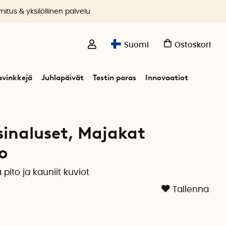
itus & yksilöllinen palvelu
Suomi
Ostoskori
avinkkejä
Juhlapäivät
Testin paras
Innovaatiot
asinaluset, Majakat
o
 pito ja kauniit kuviot
Tallenna