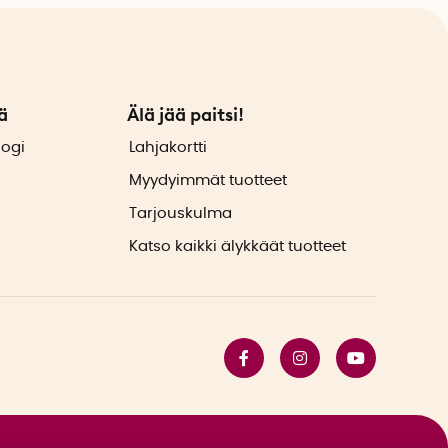
ä
Älä jää paitsi!
logi
Lahjakortti
Myydyimmät tuotteet
Tarjouskulma
Katso kaikki älykkäät tuotteet