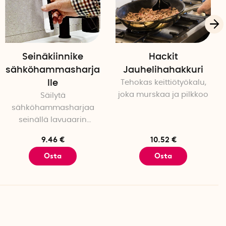
Seinäkiinnike
Hackit
sähköhammasharja
Jauhelihahakkuri
lle
Tehokas keittiötyökalu,
joka murskaa ja pilkkoo
Säilytä
sähköhammasharjaa
seinällä lavuaarin
reunan sijaan
9.46 €
10.52 €
Osta
Osta