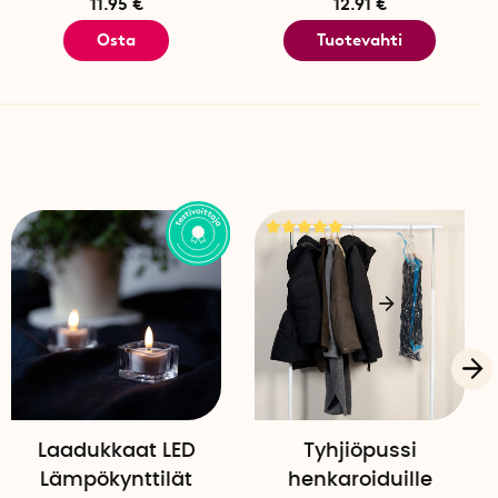
11.95 €
12.91 €
Osta
Tuotevahti
Laadukkaat LED
Tyhjiöpussi
Lämpökynttilät
henkaroiduille