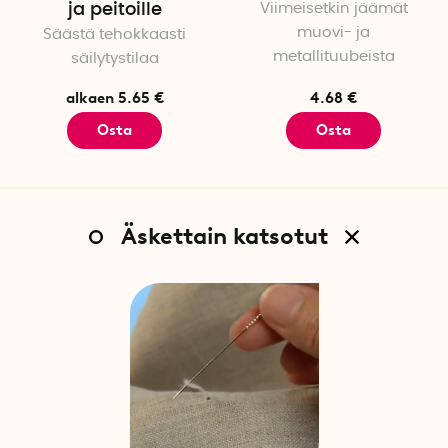
ja peitoille
Viimeisetkin jäämät
muovi- ja
Säästä tehokkaasti
metallituubeista
säilytystilaa
alkaen 5.65 €
4.68 €
Osta
Osta
Äskettain katsotut