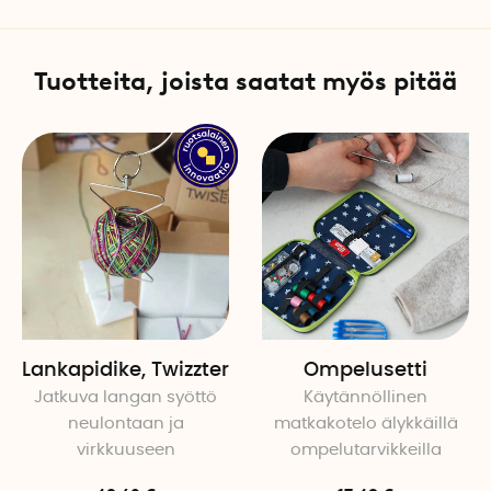
Tuotteita, joista saatat myös pitää
Lankapidike, Twizzter
Ompelusetti
Jatkuva langan syöttö
Käytännöllinen
neulontaan ja
matkakotelo älykkäillä
virkkuuseen
ompelutarvikkeilla