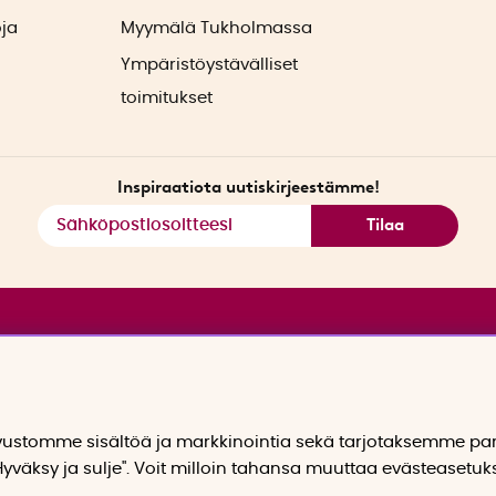
oja
Myymälä Tukholmassa
Ympäristöystävälliset
toimitukset
Inspiraatiota uutiskirjeestämme!
Tilaa
stomme sisältöä ja markkinointia sekä tarjotaksemme p
yväksy ja sulje". Voit milloin tahansa muuttaa evästeasetuk