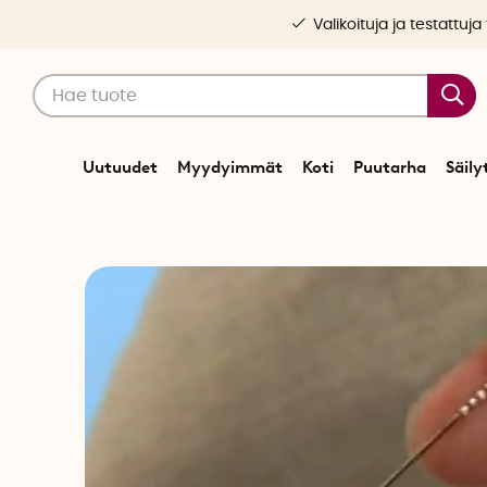
Valikoituja ja testattuja
Uutuudet
Myydyimmät
Koti
Puutarha
Säily
Alkuun
V