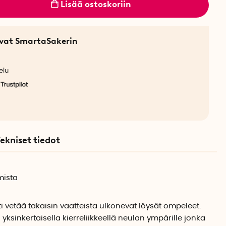
Lisää ostoskoriin
sevat SmartaSakerin
elu
ekniset tiedot
mista
i vetää takaisin vaatteista ulkonevat löysät ompeleet.
ksinkertaisella kierreliikkeellä neulan ympärille jonka