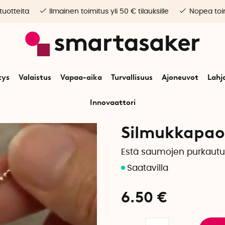
 tuotteita
Ilmainen toimitus yli 50 € tilauksille
Nopea toim
tys
Valaistus
Vapaa-aika
Turvallisuus
Ajoneuvot
Lahj
Innovaattori
apaa-aika
Korjaaminen & rakentelu
Vaatteiden hoito
Silmukkapaon k
Silmukkapao
Estä saumojen purkaut
6.50
€