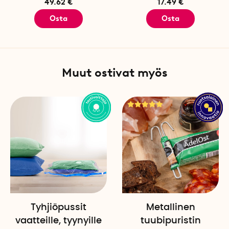
49.62 €
17.49 €
Osta
Osta
Muut ostivat myös
Tyhjiöpussit
Metallinen
vaatteille, tyynyille
tuubipuristin