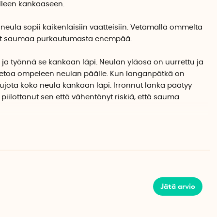
elleen kankaaseen.
eula sopii kaikenlaisiin vaatteisiin. Vetämällä ommelta
ät saumaa purkautumasta enempää.
ja työnnä se kankaan läpi. Neulan yläosa on uurrettu ja
kietoa ompeleen neulan päälle. Kun langanpätkä on
ujota koko neula kankaan läpi. Irronnut lanka päätyy
ä piilottanut sen että vähentänyt riskiä, että sauma
on valmistettu teräksestä ja messingistä. Pituus 6 cm,
Jätä arvio