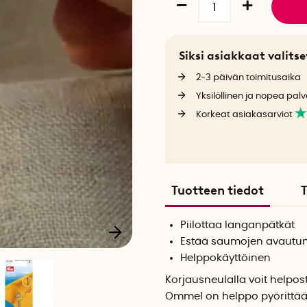
Siksi asiakkaat valit
2-3 päivän toimitusaika
Yksilöllinen ja nopea palv
Korkeat asiakasarviot
Tuotteen tiedot
T
Piilottaa langanpätkät
Estää saumojen avautu
Helppokäyttöinen
Korjausneulalla voit helpost
Ommel on helppo pyörittää y