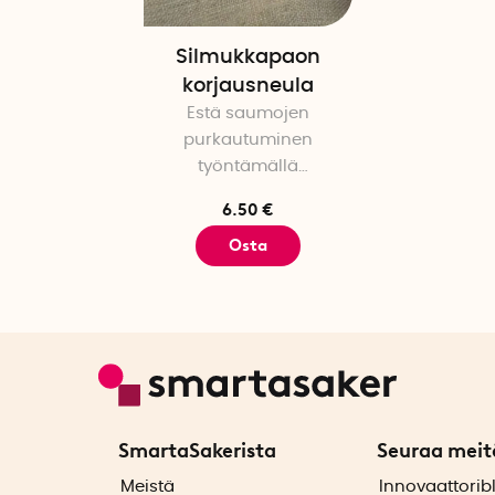
Silmukkapaon
korjausneula
Estä saumojen
purkautuminen
työntämällä
langanpätkät
6.50 €
kankaaseen
Osta
SmartaSakerista
Seuraa meit
ä
Meistä
Innovaattorib