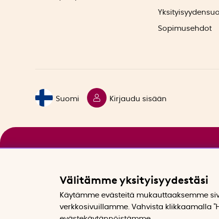
Yksityisyydensu
Sopimusehdot
Suomi
Kirjaudu sisään
Välitämme yksityisyydestäsi
Käytämme evästeitä mukauttaaksemme sivu
verkkosivuillamme. Vahvista klikkaamalla "H
evästekäytännöistämme
.