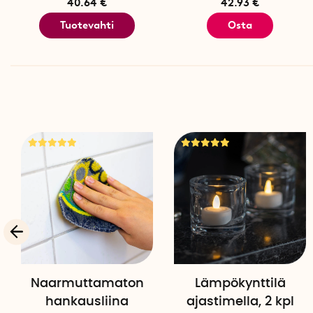
40.64 €
42.93 €
Tuotevahti
Osta
Naarmuttamaton
Lämpökynttilä
hankausliina
ajastimella, 2 kpl