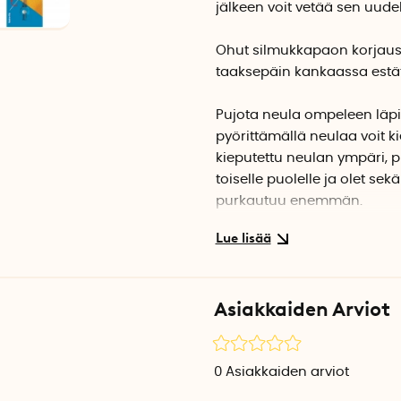
jälkeen voit vetää sen uud
Ohut silmukkapaon korjausn
taaksepäin kankaassa est
Pujota neula ompeleen läpi 
pyörittämällä neulaa voit 
kieputettu neulan ympäri, p
toiselle puolelle ja olet sek
purkautuu enemmän.
Silmukkapaon korjausneula 
halkaisija 0,8 mm.
Asiakkaiden Arviot
0
Asiakkaiden arviot