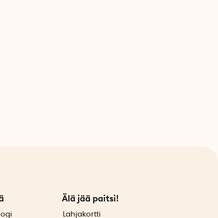
ä
Älä jää paitsi!
logi
Lahjakortti