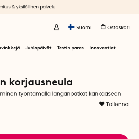
itus & yksilöllinen palvelu
Suomi
Ostoskori
avinkkejä
Juhlapäivät
Testin paras
Innovaatiot
orjausneula
n korjausneula
uminen työntämällä langanpätkät kankaaseen
Tallenna