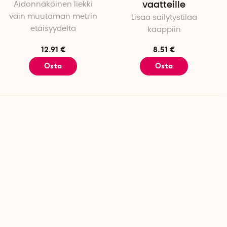
Aidonnäköinen liekki
vaatteille
vain muutaman metrin
Lisää säilytystilaa
etäisyydeltä
kaappiin
12.91 €
8.51 €
Osta
Osta