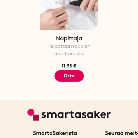
Napittaja
Helpottaa nappien
napittamista
11.95 €
Osta
SmartaSakerista
Seuraa meit