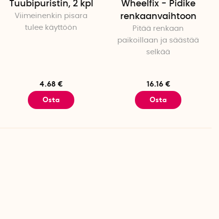
Tuubipuristin, 2 kpl
Wheelfix - Pidike
Viimeinenkin pisara
renkaanvaihtoon
tulee käyttöön
Pitää renkaan
paikoillaan ja säästää
selkää
4.68 €
16.16 €
Osta
Osta