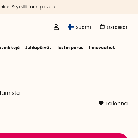
itus & yksilöllinen palvelu
Suomi
Ostoskori
avinkkejä
Juhlapäivät
Testin paras
Innovaatiot
ttamista
Tallenna