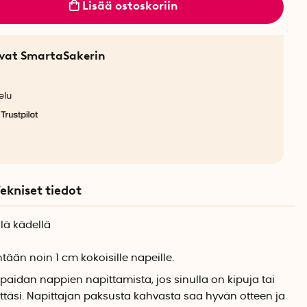
Lisää ostoskoriin
sevat SmartaSakerin
elu
ekniset tiedot
lä kädellä
ntään noin 1 cm kokoisille napeille.
a paidan nappien napittamista, jos sinulla on kipuja tai
ättäsi. Napittajan paksusta kahvasta saa hyvän otteen ja