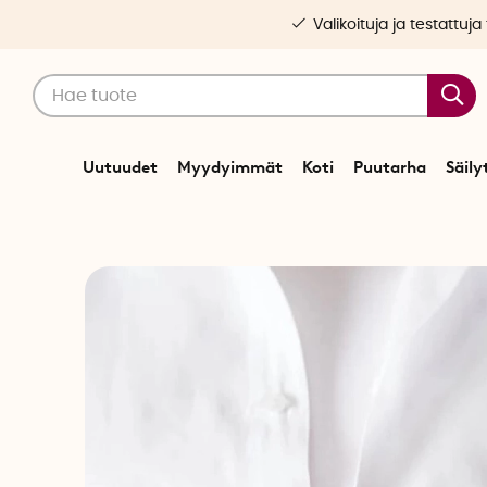
Valikoituja ja testattuja
Uutuudet
Myydyimmät
Koti
Puutarha
Säily