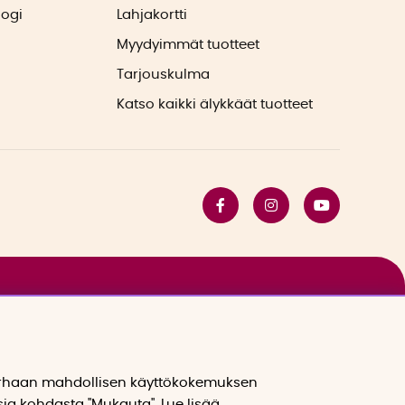
logi
Lahjakortti
Myydyimmät tuotteet
Tarjouskulma
Katso kaikki älykkäät tuotteet
arhaan mahdollisen käyttökokemuksen
sia kohdasta "Mukauta". Lue lisää