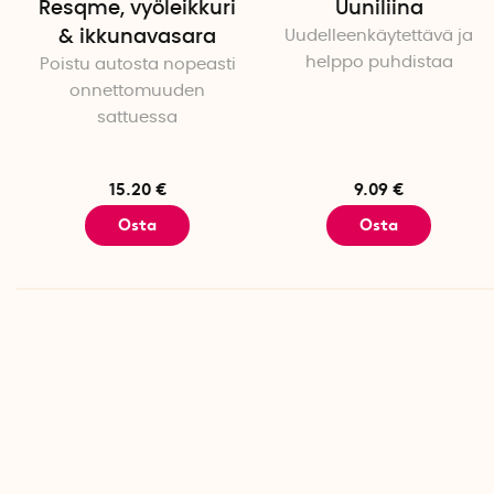
Resqme, vyöleikkuri
Uuniliina
& ikkunavasara
Uudelleenkäytettävä ja
helppo puhdistaa
Poistu autosta nopeasti
onnettomuuden
sattuessa
15.20 €
9.09 €
Osta
Osta