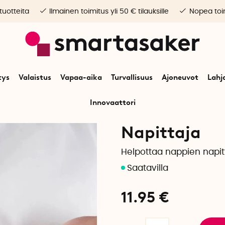
 tuotteita
Ilmainen toimitus yli 50 € tilauksille
Nopea toim
tys
Valaistus
Vapaa-aika
Turvallisuus
Ajoneuvot
Lahj
Innovaattori
Alkuun
Turvallisuus
Turvatuotteet
Pientarvikkeet
Napittaja
Napittaja
Helpottaa nappien napi
11.95
€