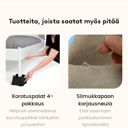
Koukku vetoketjuille
Tuotteita, joista saatat myös pitää
Takaosassa olevaa koukkua
sulkemiseen. Työnnä koukku 
Tekniset tiedot
Kokonaispituus: 20,5 cm
Leveys: 2,7 cm
Korkeus: 2,2 cm
Paino: 40 grammaa
Huom! Videolla näkyy vanhe
Korotuspalat 4-
Silmukkapaon
napittamisen periaate on 
pakkaus
korjausneula
Helposti asennettavat
Estä saumojen
korotuspalikat sänkyihin
purkautuminen
ja tuoleihin
työntämällä