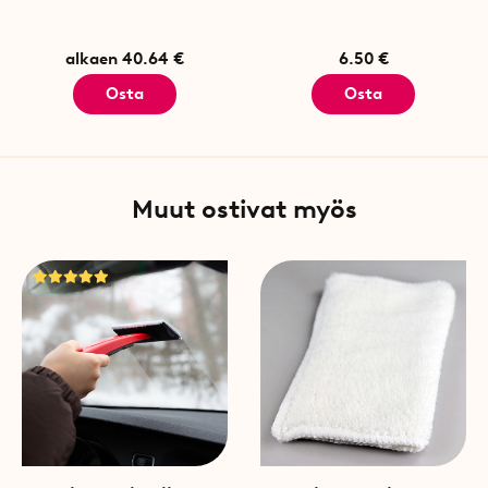
langanpätkät
kankaaseen
alkaen 40.64 €
6.50 €
Osta
Osta
Muut ostivat myös