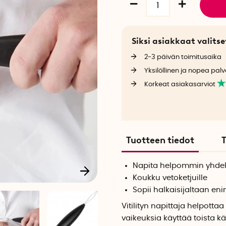
Siksi asiakkaat valit
2-3 päivän toimitusaika
Yksilöllinen ja nopea palv
Korkeat asiakasarviot
Tuotteen tiedot
T
Napita helpommin yhdel
Koukku vetoketjuille
Sopii halkaisijaltaan eni
Vitilityn napittaja helpotta
vaikeuksia käyttää toista k