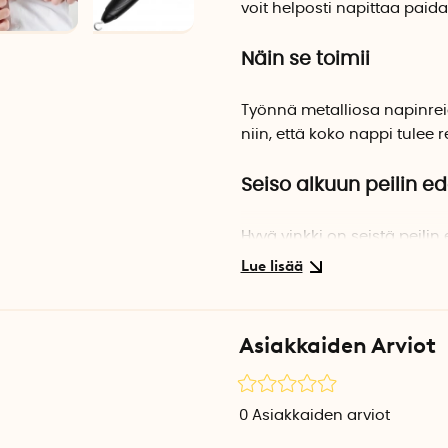
voit helposti napittaa paida
Näin se toimii
Työnnä metalliosa napinreiä
niin, että koko nappi tulee r
Seiso alkuun peilin e
Hyvä vinkki on seistä peilin
näet helpommin mitä olet t
Toimii monille eri vaat
Asiakkaiden Arviot
Napittajaa voi käyttää paido
enimmäiskoko on noin 1 cm 
napeille, mutta silloin sin
0
Asiakkaiden arviot
Pienimpien nappien halkais