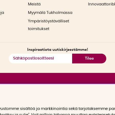
ä
Meistä
Innovaattorib
oja
Myymälä Tukholmassa
Ympäristöystävälliset
toimitukset
Inspiraatiota uutiskirjeestämme!
Tilaa
stomme sisältöä ja markkinointia sekä tarjotaksemme p
yväksy ja sulje". Voit milloin tahansa muuttaa evästeasetuk