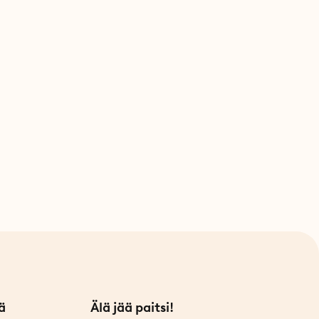
ä
Älä jää paitsi!