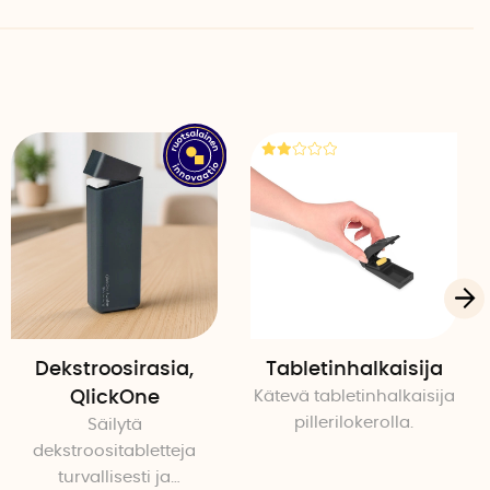
 voidaan käyttää vetoketjujen avaamiseen ja
silmukkaan ja vedä vetoketju ylös tai alas.
mpi malli napittajasta ilman takakoukkua, mutta
Dekstroosirasia,
Tabletinhalkaisija
sama.
QlickOne
Kätevä tabletinhalkaisija
pillerilokerolla.
Säilytä
dekstroositabletteja
turvallisesti ja