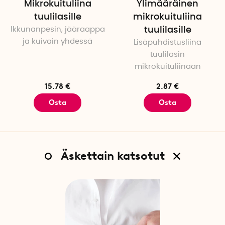
Mikrokuituliina
Ylimääräinen
tuulilasille
mikrokuituliina
Ikkunanpesin, jääraappa
tuulilasille
ja kuivain yhdessä
Lisäpuhdistusliina
tuulilasin
mikrokuituliinaan
15.78 €
2.87 €
Osta
Osta
Äskettain katsotut