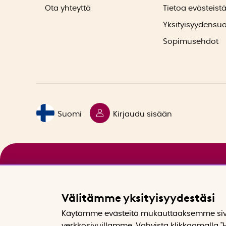
Ota yhteyttä
Tietoa evästeist
Yksityisyydensu
Sopimusehdot
Suomi
Kirjaudu sisään
Välitämme yksityisyydestäsi
Käytämme evästeitä mukauttaaksemme sivu
verkkosivuillamme. Vahvista klikkaamalla "H