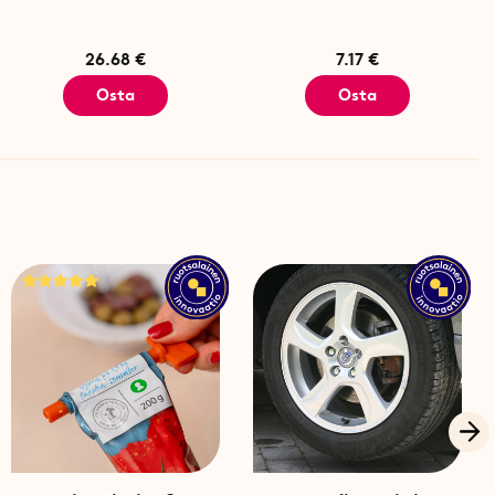
hygieenisesti
26.68 €
7.17 €
Osta
Osta