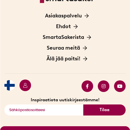
Asiakaspalvelu
Ota yhteyttä
Ehdot
Tietoa evästeistä
SmartaSakerista
Yksityisyydensuoja
Meistä
Seuraa meitä
Sopimusehdot
Myymälä Tukholmassa
Innovaattoriblogi
Älä jää paitsi!
Ympäristöystävälliset toimitukset
Lahjakortti
Myydyimmät tuotteet
Tarjouskulma
Katso kaikki älykkäät tuotteet
Inspiraatiota uutiskirjeestämme!
Tilaa