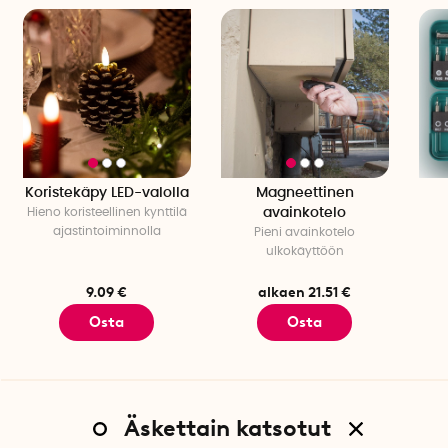
Koristekäpy LED-valolla
Magneettinen
Hieno koristeellinen kynttilä
avainkotelo
ajastintoiminnolla
Pieni avainkotelo
ulkokäyttöön
9.09 €
alkaen 21.51 €
Osta
Osta
Äskettain katsotut