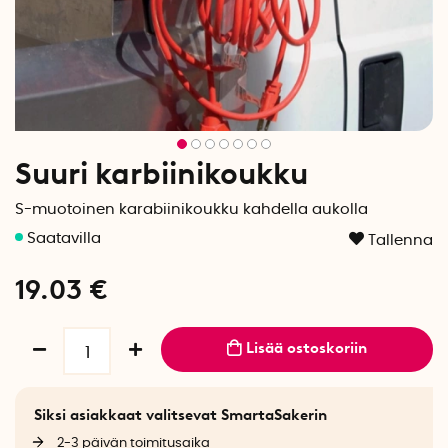
Suuri karbiinikoukku
S-muotoinen karabiinikoukku kahdella aukolla
Tallenna
19.03
€
Lisää ostoskoriin
Siksi asiakkaat valitsevat SmartaSakerin
2-3 päivän toimitusaika