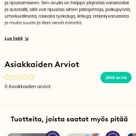
ja ripustamiseen. Sen avulla on helppo järjestää varastotilat
ja autotallit, sillä voit ripustaa siihen jatkojohtoja, polkupyöriä,
urheiluvälineitä, raskaita työkaluja, letkuja, retkeilyvarusteita
ja muita suuria ja tilaa vieviä esineitä.
Karabiinikoukkua voidaan käyttää myös kahvana
kuljettamaan tilaa vieviä tavaroita, joista puuttuu kunnolliset
kahvat. Ja jos tarvitset suuremman kannettavan koukun,
voit käyttää karabiinia esimerkiksi maalipurkin ripustamiseen
Asiakkaiden Arviot
tikkaille.
Karabiinikoukku on kevyt, vahva ja kestävä. Molemmissa
Jätä arvio
päissä olevat aukot ovat noin 5,5 cm leveät. Koukut on
0
Asiakkaiden arviot
valmistettu ruostumattomasta teräksestä ja S-muotoinen
karabiini on valmistettu lasikuituvahvisteisesta nailonista.
Tuotetiedot
Enimmäiskuormitus: 45 kg
Tuotteita, joista saatat myös pitää
Mitat: 26,5 cm x 13 cm x 1,5 cm
Paino: n. 190 g