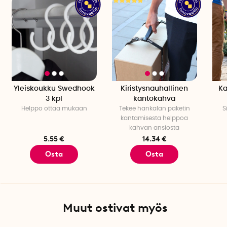
Materiaali: Lasikuituvahvisteista nailonia, ruostumatonta
terästä
Malli: Nite Ize S-Biner koko 10
Karabiinikoukkua ei saa käyttää kiipeilyyn.
Yleiskoukku Swedhook
Kiristysnauhallinen
Ka
3 kpl
kantokahva
Helppo ottaa mukaan
Tekee hankalan paketin
S
kantamisesta helppoa
kahvan ansiosta
5.55 €
14.34 €
Osta
Osta
Muut ostivat myös