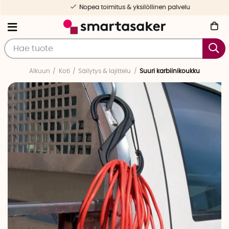
Nopea toimitus & yksilöllinen palvelu
Alkuun
Koti
Säilytys & lajittelu
Suuri karbiinikoukku